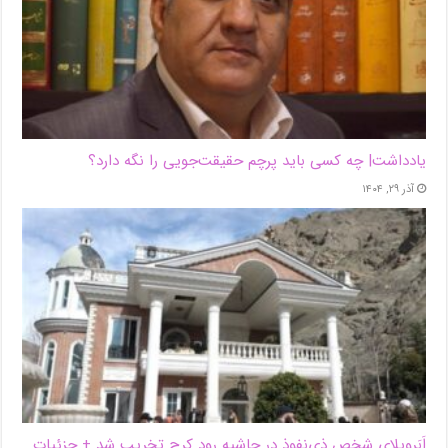
یادداشت| ‌چه کسی باید پرچم حقیقت‌جویی را نگه دارد؟
آذر ۲۹, ۱۴۰۴
اَبَر‌ویلای شخص ذی‌نفوذ در حاشیه‌ رود کرج تخریب شد + جزئیات