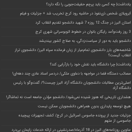
یادداشت| ‌چه کسی باید پرچم حقیقت‌جویی را نگه دارد؟
اَبَر‌ویلای شخص ذی‌نفوذ در حاشیه‌ رود کرج تخریب شد + جزئیات و فیلم
استان البرز در جنگ 12 روزه 7 شهید دانشجو تقدیم انقلاب کرد
3 روز رفت‌وآمد رایگان بانوان در خطوط اتوبوسرانی شهری کرج
دانشجو باید به دور از سیاست‌زدگی، به صلاح کشور بیندیشد
شاخصه‌های بارز دانشجوی تمام‌عیار از زبان فرمانده سپاه البرز/ دانشجوی تراز
انقلاب کیست؟
یادداشت| چرا دانشگاه باید نقش خود را بازآرایی کند؟
مصائب دستگاه قضا در مواجهه با دعاوی ملکی/ دردسر اسناد عادی چند‌ دهه‌ای!
اصلی‌ترین مطالبات دانشجویان دانشگاه آزاد البرز چیست؟/ گفت‌وگو با رئیس
دانشگاه آز‌اد
هشداری تاریخی که هنوز شنیده نمی‌شود/ دانشجو مؤذن جامعه است نه تماشاگر!
هیچ توسعه پایداری بدون همراهی دانشجویان ممکن نیست
جزئیات جدید از پرونده جاسوس اسرائیل در کرج/‌ کشف تجهیزات پیچیده
جاسوسی از متهم
عناوین روزنامه‌های البرز در ‌18 آذرماه/صدرنشینی در ارائه خدمات زایمان بی‌درد