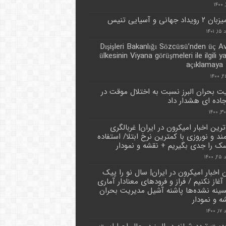
داد جهانی و آسیایی تنیس
۱۴۰۱
Dışişleri Bakanlığı Sözcüsü’nden üç A
ülkesinin Viyana görüşmeleri ile ilgili y
açıklamaya 
ت بحران البرز نسبت به اختلال موقت در
جاده ای هشدار داد
رین اخبار امیکرون در ایران| غربالگری
د و نوروزی با کمترین نرخ ابتلا/ استفاده
سک را جدی بگیریم + نقشه و نمودار
۱۴۰۰
 اخبار امیکرون در ایران| سال نو را پیک
غاز نکنیم / فراز و فرودهای معنادار آماری
سینه نشده‌ها پاشنه آشیل مدیریت بحران
ه و نمودار
۱۴۰۰