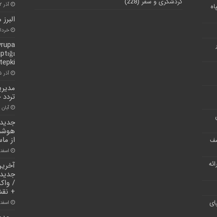
گردشگری و سفر
(228)
آذر ۲, ۱۴۰۰
اه
البرز میزبان ۲ روی
خرداد ۱۵, 
vrupa
aptığı
tepki
آذر ۲۵, ۱۴۰۰
مدیری
تردد 
آبان ۳۰, ۱۴۰۰
جدیدت
هوشمن
از ما
شف
اسفند ۲۵, 
ر ارائه
آخرین
جدید آ
/ واک
+ نقش
ای
اسفند ۱۷, 