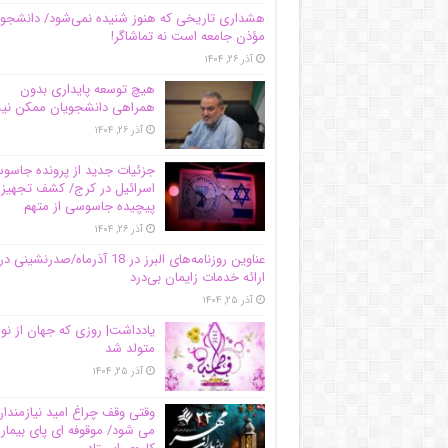
هشداری تاریخی که هنوز شنیده نمی‌شود/ دانشجو
مؤذن جامعه است نه تماشاگر!
آذر ۲۶, ۱۴۰۴
هیچ توسعه پایداری بدون
همراهی دانشجویان ممکن ن
آذر ۲۶, ۱۴۰۴
جزئیات جدید از پرونده جاس
اسرائیل در کرج/‌ کشف تجهیز
پیچیده جاسوسی از متهم
آذر ۲۶, ۱۴۰۴
عناوین روزنامه‌های البرز در ‌18 آذرماه/صدرنشینی در
ارائه خدمات زایمان بی‌درد
آذر ۲۵, ۱۴۰۴
یادداشت| روزی که جهان از نو
متولد شد
آذر ۲۵, ۱۴۰۴
وقتی وقف چراغ امید نیازمندا
می شود/ موقوفه ای پای بیمار