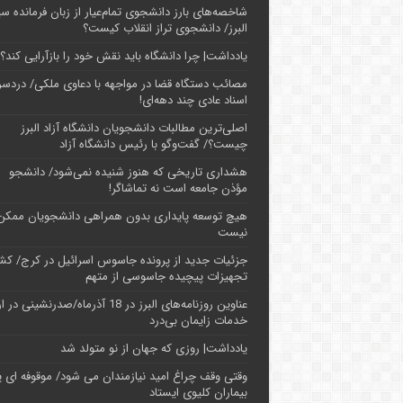
شاخصه‌های بارز دانشجوی تمام‌عیار از زبان فرمانده سپ
البرز/ دانشجوی تراز انقلاب کیست؟
یادداشت| چرا دانشگاه باید نقش خود را بازآرایی کند؟
مصائب دستگاه قضا در مواجهه با دعاوی ملکی/ دردسر
اسناد عادی چند‌ دهه‌ای!
اصلی‌ترین مطالبات دانشجویان دانشگاه آزاد البرز
چیست؟/ گفت‌وگو با رئیس دانشگاه آز‌اد
هشداری تاریخی که هنوز شنیده نمی‌شود/ دانشجو
مؤذن جامعه است نه تماشاگر!
هیچ توسعه پایداری بدون همراهی دانشجویان ممکن
نیست
جزئیات جدید از پرونده جاسوس اسرائیل در کرج/‌ ک
تجهیزات پیچیده جاسوسی از متهم
عناوین روزنامه‌های البرز در ‌18 آذرماه/صدرنشینی د
خدمات زایمان بی‌درد
یادداشت| روزی که جهان از نو متولد شد
وقتی وقف چراغ امید نیازمندان می شود/ موقوفه ای پ
بیماران کلیوی ایستاد