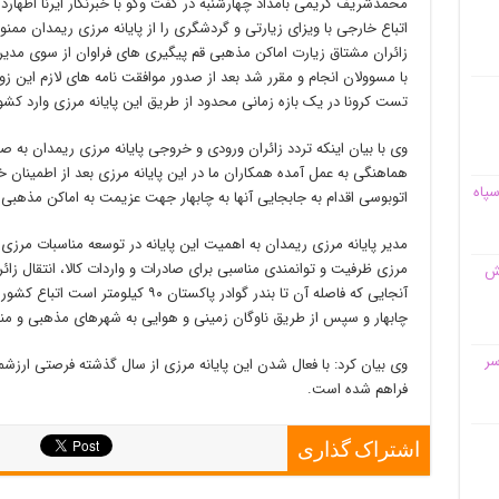
محمدشریف کریمی بامداد چهارشنبه در گفت وگو با خبرنگار ایرنا اظهارداش
اتباع خارجی با ویزای زیارتی و گردشگری را از پایانه مرزی ریمدان ممنو
زائران مشتاق زیارت اماکن مذهبی قم پیگیری های فراوان از سوی مدی
با مسوولان انجام و مقرر شد بعد از صدور موافقت نامه های لازم این زو
تست کرونا در یک بازه زمانی محدود از طریق این پایانه مرزی وارد کشو
وی با بیان اینکه تردد زائران ورودی و خروجی پایانه مرزی ریمدان به ص
هماهنگی به عمل آمده همکاران ما در این پایانه مرزی بعد از اطمینان خ
سپاه
اتوبوسی اقدام به جابجایی آنها به چابهار جهت عزیمت به اماکن مذهبی 
مدیر پایانه مرزی ریمدان به اهمیت این پایانه در توسعه مناسبات مرزی ای
مرزی ظرفیت و توانمندی مناسبی برای صادرات و واردات کالا، انتقال زائر
قش
آنجایی که فاصله آن تا بندر گوادر پاکستا
چابهار و سپس از طریق ناوگان زمینی و هوایی به شهرهای مذهبی و من
سر
وی بیان کرد: با فعال شدن این پایانه مرزی از سال گذشته فرصتی ارزشمن
فراهم شده است.
اشتراک گذاری