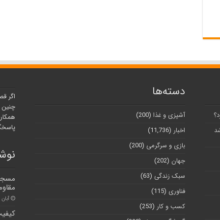
دسته‌ها
اگر قص
چنین ر
د؟
آشپزی و غذا
(200)
همکارا
پاسخگو
شد
اخبار
(11,736)
بازی و سرگرمی
(200)
نوشت
جهان
(202)
سبک زندگی
(63)
مسجد 
مقاو
فناوری
(115)
آبان ۳۰, ۱۴۰۰
کسب و کار
(253)
کیفیت