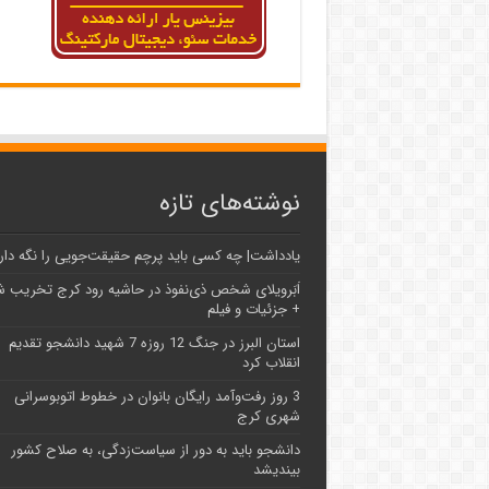
نوشته‌های تازه
یادداشت| ‌چه کسی باید پرچم حقیقت‌جویی را نگه دار
اَبَر‌ویلای شخص ذی‌نفوذ در حاشیه‌ رود کرج تخریب 
+ جزئیات و فیلم
استان البرز در جنگ 12 روزه 7 شهید دانشجو تقدیم
انقلاب کرد
3 روز رفت‌وآمد رایگان بانوان در خطوط اتوبوسرانی
شهری کرج
دانشجو باید به دور از سیاست‌زدگی، به صلاح کشور
بیندیشد