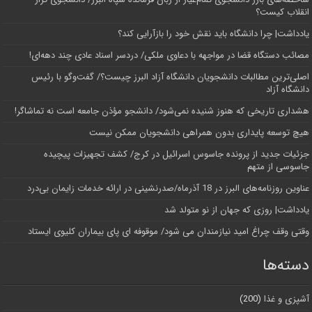
انقلاب کیست؟
یادداشت| چرا دانشگاه باید نقش خود را بازآرایی کند؟
مصائب دستگاه قضا در مواجهه با دعاوی ملکی/ دردسر اسناد عادی چند‌ دهه‌ای!
اصلی‌ترین مطالبات دانشجویان دانشگاه آزاد البرز چیست؟/ گفت‌وگو با رئیس
دانشگاه آز‌اد
هشداری تاریخی که هنوز شنیده نمی‌شود/ دانشجو مؤذن جامعه است نه تماشاگر!
هیچ توسعه پایداری بدون همراهی دانشجویان ممکن نیست
جزئیات جدید از پرونده جاسوس اسرائیل در کرج/‌ کشف تجهیزات پیچیده
جاسوسی از متهم
عناوین روزنامه‌های البرز در ‌18 آذرماه/صدرنشینی در ارائه خدمات زایمان بی‌درد
یادداشت| روزی که جهان از نو متولد شد
وقتی وقف چراغ امید نیازمندان می شود/ موقوفه ای پای بیماران کلیوی ایستاد
دسته‌ها
آشپزی و غذا
(200)