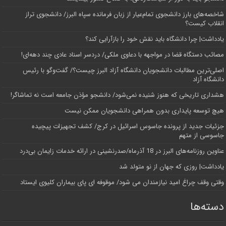
شاخصه‌های بارز دانشجوی تمام‌عیار از زبان فرمانده سپاه البرز/ دانشجوی تراز
انقلاب کیست؟
یادداشت| چرا دانشگاه باید نقش خود را بازآرایی کند؟
مصائب دستگاه قضا در مواجهه با دعاوی ملکی/ دردسر اسناد عادی چند‌ دهه‌ای!
اصلی‌ترین مطالبات دانشجویان دانشگاه آزاد البرز چیست؟/ گفت‌وگو با رئیس
دانشگاه آز‌اد
هشداری تاریخی که هنوز شنیده نمی‌شود/ دانشجو مؤذن جامعه است نه تماشاگر!
هیچ توسعه پایداری بدون همراهی دانشجویان ممکن نیست
جزئیات جدید از پرونده جاسوس اسرائیل در کرج/‌ کشف تجهیزات پیچیده
جاسوسی از متهم
عناوین روزنامه‌های البرز در ‌18 آذرماه/صدرنشینی در ارائه خدمات زایمان بی‌درد
یادداشت| روزی که جهان از نو متولد شد
وقتی وقف چراغ امید نیازمندان می شود/ موقوفه ای پای بیماران کلیوی ایستاد
دسته‌ها