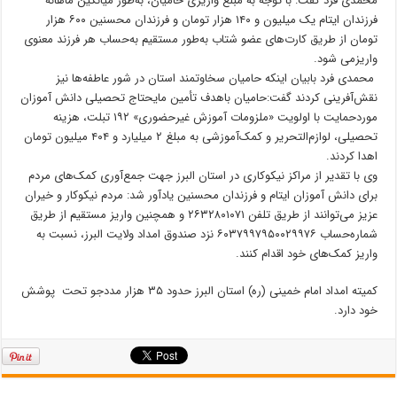
محمدی فرد گفت: با توجه به مبلغ واریزی حامیان، به‌طور میانگین ماهانه
فرزندان ایتام یک میلیون و ۱۴۰ هزار تومان و فرزندان محسنین ۶۰۰ هزار
تومان از طریق کارت‌های عضو شتاب به‌طور مستقیم به‌حساب هر فرزند معنوی
واریزمی شود.
محمدی فرد بابیان اینکه حامیان سخاوتمند استان در شور عاطفه‌ها نیز
نقش‌آفرینی کردند گفت:حامیان باهدف تأمین مایحتاج تحصیلی دانش آموزان
موردحمایت با اولویت «ملزومات آموزش غیرحضوری» ۱۹۲ تبلت، هزینه
تحصیلی، لوازم‌التحریر و کمک‌آموزشی به مبلغ ۲ میلیارد و ۴۰۴ میلیون تومان
اهدا کردند.
وی با تقدیر از مراکز نیکوکاری در استان البرز جهت جمع‌آوری کمک‌های مردم
برای دانش آموزان ایتام و فرزندان محسنین یادآور شد: مردم نیکوکار و خیران
عزیز می‌توانند از طریق تلفن ۲۶۳۲۸۰۱۰۷۱ و همچنین واریز مستقیم از طریق
شماره‌حساب ۶۰۳۷۹۹۷۹۵۰۰۲۹۹۷۶ نزد صندوق امداد ولایت البرز، نسبت به
واریز کمک‌های خود اقدام کنند.
کمیته امداد امام خمینی (ره) استان البرز حدود ۳۵ هزار مددجو تحت پوشش
خود دارد.