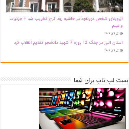
اَبَر‌ویلای شخص ذی‌نفوذ در حاشیه‌ رود کرج تخریب شد + جزئیات
و فیلم
آذر ۲۹, ۱۴۰۴
استان البرز در جنگ 12 روزه 7 شهید دانشجو تقدیم انقلاب کرد
آذر ۲۹, ۱۴۰۴
بست لپ تاپ برای شما