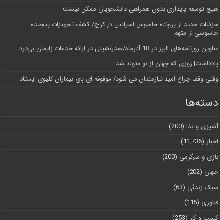
هیچ توسعه پایداری بدون همراهی دانشجویان ممکن نیست
جزئیات جدید از پرونده جاسوس اسرائیل در کرج/‌ کشف تجهیزات پیچیده
جاسوسی از متهم
عناوین روزنامه‌های البرز در ‌18 آذرماه/صدرنشینی در ارائه خدمات زایمان بی‌درد
یادداشت| روزی که جهان از نو متولد شد
وقتی وقف چراغ امید نیازمندان می شود/ موقوفه ای پای بیماران کلیوی ایستاد
دسته‌ها
آشپزی و غذا
(200)
اخبار
(11,736)
بازی و سرگرمی
(200)
جهان
(202)
سبک زندگی
(63)
فناوری
(115)
کسب و کار
(253)