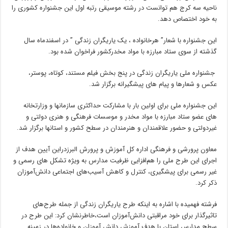
ناحیه سه کرج هم توانست در رشته موسیقی رتبه اول این جشنواره کشوری را
به خود اختصاص دهد.
این جشنواره با شعار” هرخانواده ، یک یاریگران زندگی ” در اسفندماه سال
گذشته از سوی ستاد مبارزه با مواد مخدرکشور فراخوان شده بود.
جشنواره ملی یاریگران زندگی در پنج بخش فیلم مستند، کوتاه، پوستر،
عکس و شعارها و پیام های پیشگیرانه برگزار شد.
این جشنواره ملی برای اولین بار با مشارکت حداکثری سازمانها و وزارتخانه
های عضو ستاد مبارزه با مواد مخدر و موسسات فرهنگی و هنری دولتی و
غیردولتی و حضور علاقمندان و هنرمندان در سطح کشور و استانها برگزار شد.
معاون پرورشی و فرهنگی اداره کل آموزش و پرورش البرزدراین آیین هدف از
اجرای این طرح ملی را هم‌افزایی ظرفیت مدارس به ویژه تشکل های رسمی و
غیر رسمی برای پیشگیری، کنترل و کاهش آسیب‌های اجتماعی دانش‌آموزان
ذکر کرد.
فرشته فهمیده با اشاره به اینکه طرح یاریگران زندگی از جمله طرح‌های
تاثیرگذار برای خود مراقبتی دانش‌آموزان است،خاطرنشان کرد: این طرح در
سطح مدارس استان با هدف آموزش دانش آموزان و خانواده‌ها در زمینه