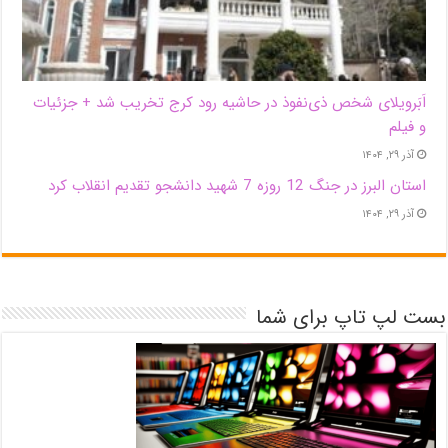
اَبَر‌ویلای شخص ذی‌نفوذ در حاشیه‌ رود کرج تخریب شد + جزئیات
و فیلم
آذر ۲۹, ۱۴۰۴
استان البرز در جنگ 12 روزه 7 شهید دانشجو تقدیم انقلاب کرد
آذر ۲۹, ۱۴۰۴
بست لپ تاپ برای شما