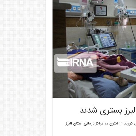
دکتر شهرام صیادی روز دوشنبه به خبرنگاران اظهار داشت: ۱۱۷بیمار بدحال کووید ۱۹ اکنون در مراکز درمانی استان البرز