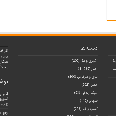
دسته‌ها
اگر قص
چنین ر
د؟
آشپزی و غذا
(200)
همکارا
پاسخگو
شد
اخبار
(11,736)
بازی و سرگرمی
(200)
نوشت
جهان
(202)
سبک زندگی
(63)
اردیب
فناوری
(115)
اردیبهشت
کسب و کار
(253)
رفع م