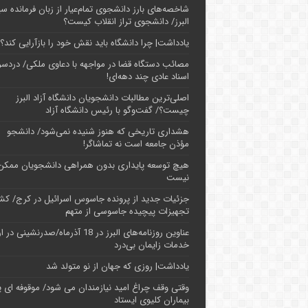
شاخصه‌های بارز دانشجوی تمام‌عیار از زبان فرمانده سپ
البرز/ دانشجوی تراز انقلاب کیست؟
یادداشت| چرا دانشگاه باید نقش خود را بازآرایی کند؟
مصائب دستگاه قضا در مواجهه با دعاوی ملکی/ دردسر
اسناد عادی چند‌ دهه‌ای!
اصلی‌ترین مطالبات دانشجویان دانشگاه آزاد البرز
چیست؟/ گفت‌وگو با رئیس دانشگاه آز‌اد
هشداری تاریخی که هنوز شنیده نمی‌شود/ دانشجو
مؤذن جامعه است نه تماشاگر!
هیچ توسعه پایداری بدون همراهی دانشجویان ممکن
نیست
جزئیات جدید از پرونده جاسوس اسرائیل در کرج/‌ ک
تجهیزات پیچیده جاسوسی از متهم
عناوین روزنامه‌های البرز در ‌18 آذرماه/صدرنشینی د
خدمات زایمان بی‌درد
یادداشت| روزی که جهان از نو متولد شد
وقتی وقف چراغ امید نیازمندان می شود/ موقوفه ای پ
بیماران کلیوی ایستاد