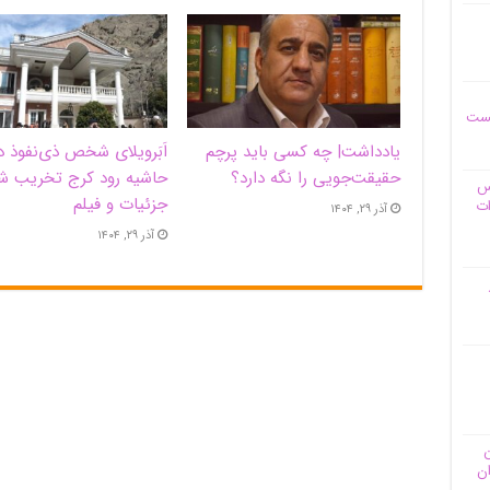
یست
یادداشت| ‌چه کسی باید پرچم
اَبَر‌ویلای شخص ذی‌نفوذ د
حقیقت‌جویی را نگه دارد؟
حاشیه‌ رود کرج تخریب ش
وس
جزئیات و فیلم
ات
آذر ۲۹, ۱۴۰۴
آذر ۲۹, ۱۴۰۴
ن
ان