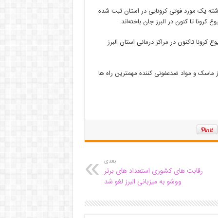
 پزشکی البرز با اشاره به اینکه طی ۲۴ ساعت گذشته یک مورد فوتی کرونایی در استان ثبت شده
۷۷۲ هزار بیمار بدحال کووید ۱۹ از ابتدای شیوع کرونا تاکنون در مراکز درمانی استان البرز
 ماسک و مواد ضدعفونی کننده مهمترین راه ها
بعدی
رقابت های کشوری استعداد های برتر
ووشو به میزبانی البرز لغو شد