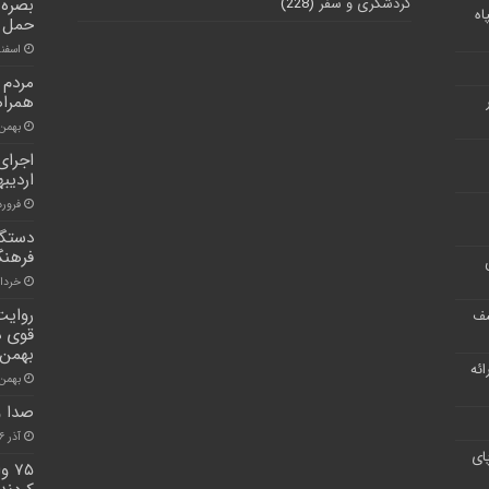
گردشگری و سفر
(228)
بصره/
اه
حمل و
اسفند ۲۲, 
مردم 
همراه
بهمن ۶, ۰۰
اجرای
اردیب
فروردین ۵
دستگا
فرهنگ
خرداد ۲۱, 
روایت
شف
بهمن تماش
ر ارائه
بهمن ۲۲, ۰۰
صدا و
آذر ۱۶, ۱۴۰۰
ای
۷۵