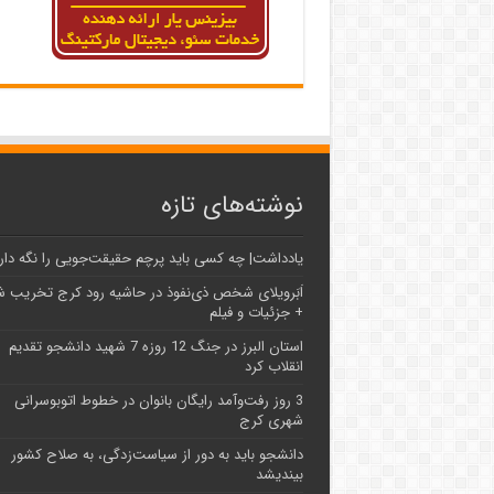
نوشته‌های تازه
یادداشت| ‌چه کسی باید پرچم حقیقت‌جویی را نگه دار
اَبَر‌ویلای شخص ذی‌نفوذ در حاشیه‌ رود کرج تخریب 
+ جزئیات و فیلم
استان البرز در جنگ 12 روزه 7 شهید دانشجو تقدیم
انقلاب کرد
3 روز رفت‌وآمد رایگان بانوان در خطوط اتوبوسرانی
شهری کرج
دانشجو باید به دور از سیاست‌زدگی، به صلاح کشور
بیندیشد