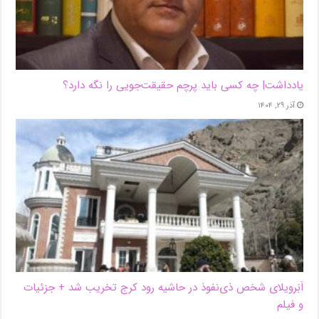
یادداشت| ‌چه کسی باید پرچم حقیقت‌جویی را نگه دارد؟
آذر ۲۹, ۱۴۰۴
اَبَر‌ویلای شخص ذی‌نفوذ در حاشیه‌ رود کرج تخریب شد + جزئیات
و فیلم