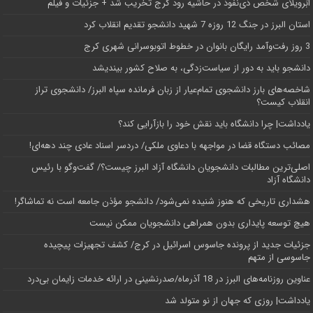
اَبَر‌ویلای شخص ذی‌نفوذ در حاشیه‌ رود کرج تخریب شد + جزئیات و فیلم
استان البرز در جنگ 12 روزه 7 شهید دانشجو تقدیم انقلاب کرد
3 روز رفت‌وآمد رایگان بانوان در خطوط اتوبوسرانی شهری کرج
دانشجو باید به دور از سیاست‌زدگی، به صلاح کشور بیندیشد
شاخصه‌های بارز دانشجوی تمام‌عیار از زبان فرمانده سپاه البرز/ دانشجوی تراز
انقلاب کیست؟
یادداشت| چرا دانشگاه باید نقش خود را بازآرایی کند؟
مصائب دستگاه قضا در مواجهه با دعاوی ملکی/ دردسر اسناد عادی چند‌ دهه‌ای!
اصلی‌ترین مطالبات دانشجویان دانشگاه آزاد البرز چیست؟/ گفت‌وگو با رئیس
دانشگاه آز‌اد
هشداری تاریخی که هنوز شنیده نمی‌شود/ دانشجو مؤذن جامعه است نه تماشاگر!
هیچ توسعه پایداری بدون همراهی دانشجویان ممکن نیست
جزئیات جدید از پرونده جاسوس اسرائیل در کرج/‌ کشف تجهیزات پیچیده
جاسوسی از متهم
عناوین روزنامه‌های البرز در ‌18 آذرماه/صدرنشینی در ارائه خدمات زایمان بی‌درد
یادداشت| روزی که جهان از نو متولد شد