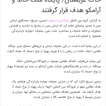
خاک عربستان/ پایگاه ملک خالد و
آرامکو هدف قرار گرفتند
به گزارش گروه بین الملل
خبرگزاری تسنیم
، «یحیی سریع» سخنگوی ارتش
یمن با صدور بیانیه‌ای اعلام کرد که ارتش یمن در پاسخ به تشدید و افزایش
تجاوزات و ادامه جنایات و محاصره ملت یمن، عملیات «موازنه بازدارندگی
هشتم» را انجام داده است.
در این بیانیه آمده است: در این عملیات ارتش و نیروهای مسلح یمن، پایگاه
نظامی «ملک خالد» در ریاض را با 4 فروند پهپاد از نوع «صماد 3» هدف گرفت.
این بیانیه می‌افزاید: اهداف نظامی موجود در فرودگاه بین‌المللی «ملک
عبدالله» در جده و پالایشگاه‌های شرکت نفتی آرامکو در جده نیز توسط 4 پهپاد
از نوع «صماد 2» بمباران شدند.
یحیی سریع تاکید کرد که در جریان عملیات موازنه بازدارندگی هشتم، یک
هدف نظامی مهم در فرودگاه بین المللی «ابها» با یک پهپاد از نوع صماد 3
هدف گرفته شد. همچنین اهداف نظامی مختلفی در مناطق ابها، جیزان و
نجران توسط 5 پهپاد از نوع «قاصف 2K » بمباران شدند.