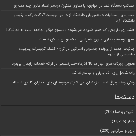
مصائب دستگاه قضا در مواجهه با دعاوی ملکی/ دردسر اسناد عادی چند‌ دهه‌ای!
اصلی‌ترین مطالبات دانشجویان دانشگاه آزاد البرز چیست؟/ گفت‌وگو با رئیس
دانشگاه آز‌اد
هشداری تاریخی که هنوز شنیده نمی‌شود/ دانشجو مؤذن جامعه است نه تماشاگر!
هیچ توسعه پایداری بدون همراهی دانشجویان ممکن نیست
جزئیات جدید از پرونده جاسوس اسرائیل در کرج/‌ کشف تجهیزات پیچیده
جاسوسی از متهم
عناوین روزنامه‌های البرز در ‌18 آذرماه/صدرنشینی در ارائه خدمات زایمان بی‌درد
یادداشت| روزی که جهان از نو متولد شد
وقتی وقف چراغ امید نیازمندان می شود/ موقوفه ای پای بیماران کلیوی ایستاد
دسته‌ها
آشپزی و غذا
(200)
اخبار
(11,736)
بازی و سرگرمی
(200)