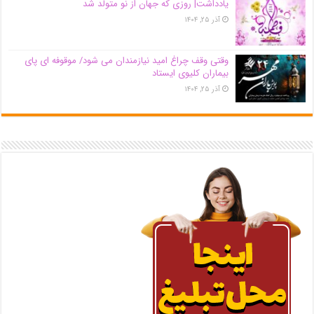
یادداشت| روزی که جهان از نو متولد شد
آذر ۲۵, ۱۴۰۴
وقتی وقف چراغ امید نیازمندان می شود/ موقوفه ای پای
بیماران کلیوی ایستاد
آذر ۲۵, ۱۴۰۴