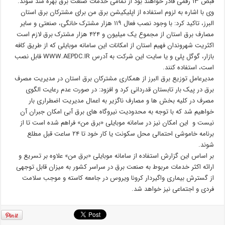
قبض ۱۳ رقمی قادر خواهند بود از تمامی خدمات صنعت برق بهره مند شوند.
وی با اشاره به لزوم استفاده از اپلیکیشن برق من برای مشترکان برق استان
البرز، تاکید کرد: با وجود نصب فعال ۱۱۹ هزار مشترک خانگی، صنعتی و سایر
مصارف برق استان از مجموع یک میلیون و ۴۲۴ هزار مشترک برق لازم است
اکثریت شهروندان فهیم استان از امکانات این سامانه موبایلی که از طریق کافه
بازار، گوگل پلی و یا سایت این شرکت به آدرس WWW.AEPDC.IR قابل نصب
است، استفاده کنند.
مدیرعامل توزیع برق البرز از همکاری مشترکان برق استان در مدیریت مصرف
برق در پیک بار تابستان قدردانی کرد و افزود: در صورت عدم رعایت الگوی
مصرف در کلیه بخش ها و مصارف ناگزیر به اعمال مدیریت اضطراری بار
خواهیم شد که با توجه به محدودیت نیروگاه های برق آبی امکان جبران آن
نیست و این امکان نیز در سامانه موبایلی «برق من» فراهم شده است تا از
برنامه خاموشی احتمالی محل سکونت یا کار خود تا ۲۴ ساعت قبل مطلع
شوند.
بر اساس این گزارش استفاده از سامانه موبایلی «برق من» علاوه بر تسریع و
ارائه اکثر خدمات مربوط به صنعت برق در سراسر کشور به میزان قابل توجهی
از گسترش بیماری واگیردار کرونا ویروس در جامعه کاسته و موجب سلامت
فردی و اجتماعی نیز خواهد شد.