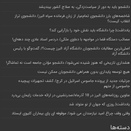
دانشجو باید به دور از سیاست‌زدگی، به صلاح کشور بیندیشد
شاخصه‌های بارز دانشجوی تمام‌عیار از زبان فرمانده سپاه البرز/ دانشجوی تراز
انقلاب کیست؟
یادداشت| چرا دانشگاه باید نقش خود را بازآرایی کند؟
مصائب دستگاه قضا در مواجهه با دعاوی ملکی/ دردسر اسناد عادی چند‌ دهه‌ای!
اصلی‌ترین مطالبات دانشجویان دانشگاه آزاد البرز چیست؟/ گفت‌وگو با رئیس
دانشگاه آز‌اد
هشداری تاریخی که هنوز شنیده نمی‌شود/ دانشجو مؤذن جامعه است نه تماشاگر!
هیچ توسعه پایداری بدون همراهی دانشجویان ممکن نیست
جزئیات جدید از پرونده جاسوس اسرائیل در کرج/‌ کشف تجهیزات پیچیده
جاسوسی از متهم
عناوین روزنامه‌های البرز در ‌18 آذرماه/صدرنشینی در ارائه خدمات زایمان بی‌درد
یادداشت| روزی که جهان از نو متولد شد
وقتی وقف چراغ امید نیازمندان می شود/ موقوفه ای پای بیماران کلیوی ایستاد
دسته‌ها