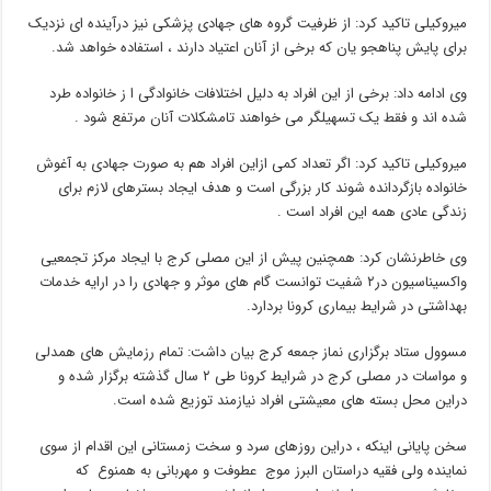
میروکیلی تاکید کرد: از ظرفیت گروه های جهادی پزشکی نیز درآینده ای نزدیک
برای پایش پناهجو یان که برخی از آنان اعتیاد دارند ، استفاده خواهد شد.
وی ادامه داد: برخی از این افراد به دلیل اختلافات خانوادگی ا ز خانواده طرد
شده اند و فقط یک تسهیلگر می خواهند تامشکلات آنان مرتفع شود .
میروکیلی تاکید کرد: اگر تعداد کمی ازاین افراد هم به صورت جهادی به آغوش
خانواده بازگردانده شوند کار بزرگی است و هدف ایجاد بسترهای لازم برای
زندگی عادی همه این افراد است .
وی خاطرنشان کرد: همچنین پیش از این مصلی کرج با ایجاد مرکز تجمعیی
واکسیناسیون در۲ شفیت توانست گام های موثر و جهادی را در ارایه خدمات
بهداشتی در شرایط بیماری کرونا بردارد.
مسوول ستاد برگزاری نماز جمعه کرج بیان داشت: تمام رزمایش های همدلی
و مواسات در مصلی کرج در شرایط کرونا طی ۲ سال گذشته برگزار شده و
دراین محل بسته های معیشتی افراد نیازمند توزیع شده است.
سخن پایانی اینکه ، دراین روزهای سرد و سخت زمستانی این اقدام از سوی
نماینده ولی فقیه دراستان البرز موج عطوفت و مهربانی به همنوع که