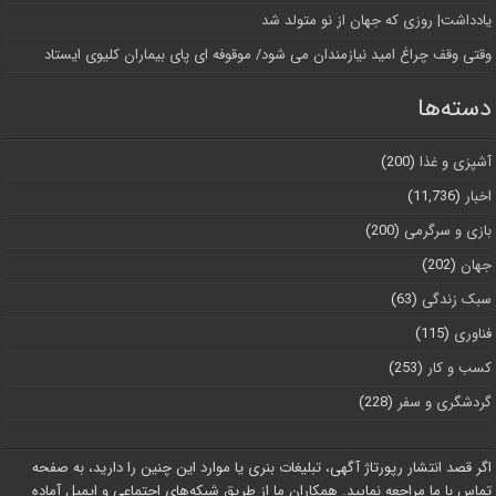
یادداشت| روزی که جهان از نو متولد شد
وقتی وقف چراغ امید نیازمندان می شود/ موقوفه ای پای بیماران کلیوی ایستاد
دسته‌ها
آشپزی و غذا
(200)
اخبار
(11,736)
بازی و سرگرمی
(200)
جهان
(202)
سبک زندگی
(63)
فناوری
(115)
کسب و کار
(253)
گردشگری و سفر
(228)
اگر قصد انتشار رپورتاژ آگهی، تبلیغات بنری یا موارد این چنین را دارید، به صفحه
تماس با ما مراجعه نمایید. همکاران ما از طریق شبکه‌های اجتماعی و ایمیل آماده