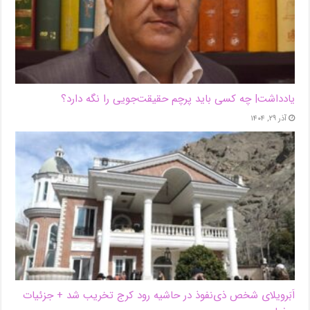
یادداشت| ‌چه کسی باید پرچم حقیقت‌جویی را نگه دارد؟
آذر ۲۹, ۱۴۰۴
اَبَر‌ویلای شخص ذی‌نفوذ در حاشیه‌ رود کرج تخریب شد + جزئیات