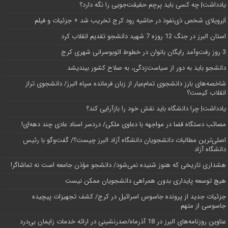
یادداشت| ‌چه کسی باید پرچم حقیقت‌جویی را نگه دارد؟
اَبَر‌ویلای شخص ذی‌نفوذ در حاشیه‌ رود کرج تخریب شد + جزئیات و فیلم
استان البرز در جنگ 12 روزه 7 شهید دانشجو تقدیم انقلاب کرد
3 روز رفت‌وآمد رایگان بانوان در خطوط اتوبوسرانی شهری کرج
دانشجو باید به دور از سیاست‌زدگی، به صلاح کشور بیندیشد
شاخصه‌های بارز دانشجوی تمام‌عیار از زبان فرمانده سپاه البرز/ دانشجوی تراز
انقلاب کیست؟
یادداشت| چرا دانشگاه باید نقش خود را بازآرایی کند؟
مصائب دستگاه قضا در مواجهه با دعاوی ملکی/ دردسر اسناد عادی چند‌ دهه‌ای!
اصلی‌ترین مطالبات دانشجویان دانشگاه آزاد البرز چیست؟/ گفت‌وگو با رئیس
دانشگاه آز‌اد
هشداری تاریخی که هنوز شنیده نمی‌شود/ دانشجو مؤذن جامعه است نه تماشاگر!
هیچ توسعه پایداری بدون همراهی دانشجویان ممکن نیست
جزئیات جدید از پرونده جاسوس اسرائیل در کرج/‌ کشف تجهیزات پیچیده
جاسوسی از متهم
عناوین روزنامه‌های البرز در ‌18 آذرماه/صدرنشینی در ارائه خدمات زایمان بی‌درد