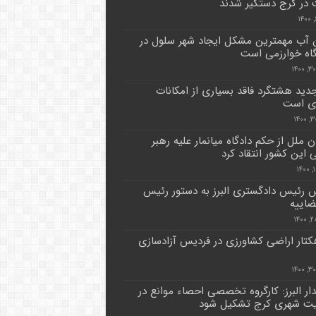
در کرج دستگیر شدند
 آب مهمترین مشکل ایجاد شهر سلول در
اه خوارزمی است
دید هشتگرد فاقد بسیاری از امکانات
ی است
ن ملل از حکم دادگاه میانمار علیه رهبر
 این کشور انتقاد کرد
 رئیس دادگستری البرز به دستور رئیس
ضاییه
 هکتار اراضی کشاورزی در فردیس آزادسازی
دار البرز: کارگروه تخصصی احصاء موانع در
یت شهری کرج تشکیل شود