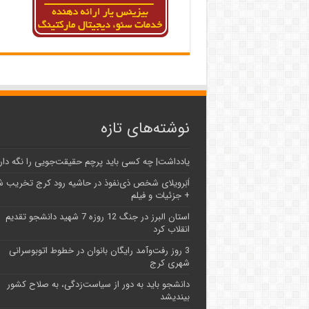
نوشته‌های تازه
یادداشت| ‌چه کسی باید پرچم حقیقت‌جویی را نگه دار
اَبَر‌ویلای شخص ذی‌نفوذ در حاشیه‌ رود کرج تخریب 
+ جزئیات و فیلم
استان البرز در جنگ 12 روزه 7 شهید دانشجو تقدیم
انقلاب کرد
3 روز رفت‌وآمد رایگان بانوان در خطوط اتوبوسرانی
شهری کرج
دانشجو باید به دور از سیاست‌زدگی، به صلاح کشور
بیندیشد