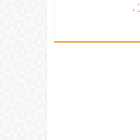
ر
د +