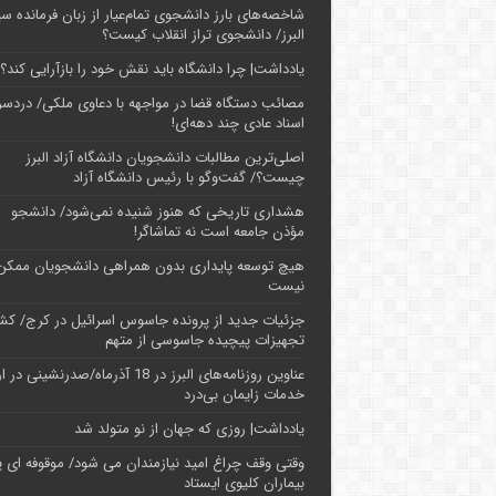
شاخصه‌های بارز دانشجوی تمام‌عیار از زبان فرمانده سپ
البرز/ دانشجوی تراز انقلاب کیست؟
یادداشت| چرا دانشگاه باید نقش خود را بازآرایی کند؟
مصائب دستگاه قضا در مواجهه با دعاوی ملکی/ دردسر
اسناد عادی چند‌ دهه‌ای!
اصلی‌ترین مطالبات دانشجویان دانشگاه آزاد البرز
چیست؟/ گفت‌وگو با رئیس دانشگاه آز‌اد
هشداری تاریخی که هنوز شنیده نمی‌شود/ دانشجو
مؤذن جامعه است نه تماشاگر!
هیچ توسعه پایداری بدون همراهی دانشجویان ممکن
نیست
جزئیات جدید از پرونده جاسوس اسرائیل در کرج/‌ ک
تجهیزات پیچیده جاسوسی از متهم
عناوین روزنامه‌های البرز در ‌18 آذرماه/صدرنشینی د
خدمات زایمان بی‌درد
یادداشت| روزی که جهان از نو متولد شد
وقتی وقف چراغ امید نیازمندان می شود/ موقوفه ای پ
بیماران کلیوی ایستاد