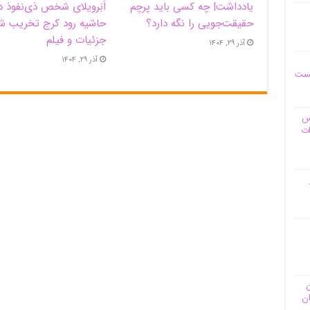
یادداشت| ‌چه کسی باید پرچم
اَبَر‌ویلای شخص ذی‌نفوذ د
حقیقت‌جویی را نگه دارد؟
حاشیه‌ رود کرج تخریب ش
جزئیات و فیلم
آذر ۲۹, ۱۴۰۴
آذر ۲۹, ۱۴۰۴
یست
وس
ات
ن
ان