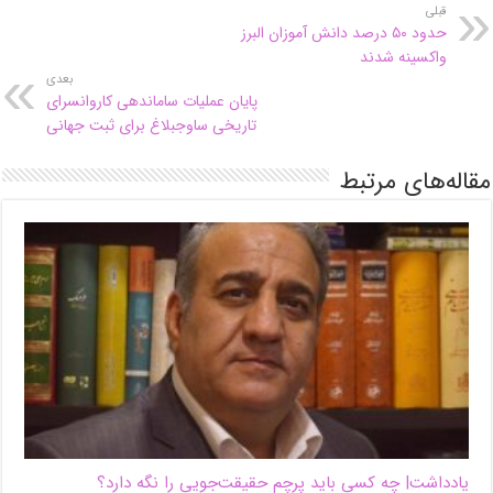
قبلی
حدود ۵۰ درصد دانش آموزان البرز
واکسینه شدند
بعدی
پایان عملیات ساماندهی کاروانسرای
تاریخی ساوجبلاغ برای ثبت جهانی
مقاله‌های مرتبط
یادداشت| ‌چه کسی باید پرچم حقیقت‌جویی را نگه دارد؟