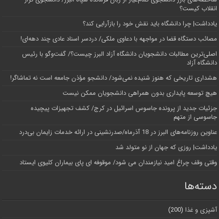
انقلاب کیست؟
یادداشت| چرا دانشگاه باید نقش خود را بازآرایی کند؟
مصائب دستگاه قضا در مواجهه با دعاوی ملکی/ دردسر اسناد عادی چند‌ دهه‌ای!
اصلی‌ترین مطالبات دانشجویان دانشگاه آزاد البرز چیست؟/ گفت‌وگو با رئیس
دانشگاه آز‌اد
هشداری تاریخی که هنوز شنیده نمی‌شود/ دانشجو مؤذن جامعه است نه تماشاگر!
هیچ توسعه پایداری بدون همراهی دانشجویان ممکن نیست
جزئیات جدید از پرونده جاسوس اسرائیل در کرج/‌ کشف تجهیزات پیچیده
جاسوسی از متهم
عناوین روزنامه‌های البرز در ‌18 آذرماه/صدرنشینی در ارائه خدمات زایمان بی‌درد
یادداشت| روزی که جهان از نو متولد شد
وقتی وقف چراغ امید نیازمندان می شود/ موقوفه ای پای بیماران کلیوی ایستاد
دسته‌ها
آشپزی و غذا
(200)