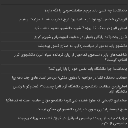
یادداشت| ‌چه کسی باید پرچم حقیقت‌جویی را نگه دارد؟
اَبَر‌ویلای شخص ذی‌نفوذ در حاشیه‌ رود کرج تخریب شد + جزئیات و فیلم
استان البرز در جنگ 12 روزه 7 شهید دانشجو تقدیم انقلاب کرد
3 روز رفت‌وآمد رایگان بانوان در خطوط اتوبوسرانی شهری کرج
دانشجو باید به دور از سیاست‌زدگی، به صلاح کشور بیندیشد
شاخصه‌های بارز دانشجوی تمام‌عیار از زبان فرمانده سپاه البرز/ دانشجوی تراز
انقلاب کیست؟
یادداشت| چرا دانشگاه باید نقش خود را بازآرایی کند؟
مصائب دستگاه قضا در مواجهه با دعاوی ملکی/ دردسر اسناد عادی چند‌ دهه‌ای!
اصلی‌ترین مطالبات دانشجویان دانشگاه آزاد البرز چیست؟/ گفت‌وگو با رئیس
دانشگاه آز‌اد
هشداری تاریخی که هنوز شنیده نمی‌شود/ دانشجو مؤذن جامعه است نه تماشاگر!
هیچ توسعه پایداری بدون همراهی دانشجویان ممکن نیست
جزئیات جدید از پرونده جاسوس اسرائیل در کرج/‌ کشف تجهیزات پیچیده
جاسوسی از متهم