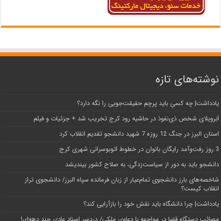
نوشته‌های تازه
یادداشت| ‌چه کسی باید پرچم حقیقت‌جویی را نگه دارد؟
اَبَر‌ویلای شخص ذی‌نفوذ در حاشیه‌ رود کرج تخریب شد + جزئیات و فیلم
استان البرز در جنگ 12 روزه 7 شهید دانشجو تقدیم انقلاب کرد
3 روز رفت‌وآمد رایگان بانوان در خطوط اتوبوسرانی شهری کرج
دانشجو باید به دور از سیاست‌زدگی، به صلاح کشور بیندیشد
شاخصه‌های بارز دانشجوی تمام‌عیار از زبان فرمانده سپاه البرز/ دانشجوی تراز
انقلاب کیست؟
یادداشت| چرا دانشگاه باید نقش خود را بازآرایی کند؟
مصائب دستگاه قضا در مواجهه با دعاوی ملکی/ دردسر اسناد عادی چند‌ دهه‌ای!