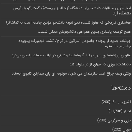
اصلی‌ترین مطالبات دانشجویان دانشگاه آزاد البرز چیست؟/ گفت‌وگو با رئیس
دانشگاه آز‌اد
هشداری تاریخی که هنوز شنیده نمی‌شود/ دانشجو مؤذن جامعه است نه تماشاگر!
هیچ توسعه پایداری بدون همراهی دانشجویان ممکن نیست
جزئیات جدید از پرونده جاسوس اسرائیل در کرج/‌ کشف تجهیزات پیچیده
جاسوسی از متهم
عناوین روزنامه‌های البرز در ‌18 آذرماه/صدرنشینی در ارائه خدمات زایمان بی‌درد
یادداشت| روزی که جهان از نو متولد شد
وقتی وقف چراغ امید نیازمندان می شود/ موقوفه ای پای بیماران کلیوی ایستاد
دسته‌ها
آشپزی و غذا
(200)
اخبار
(11,736)
بازی و سرگرمی
(200)
جهان
(202)