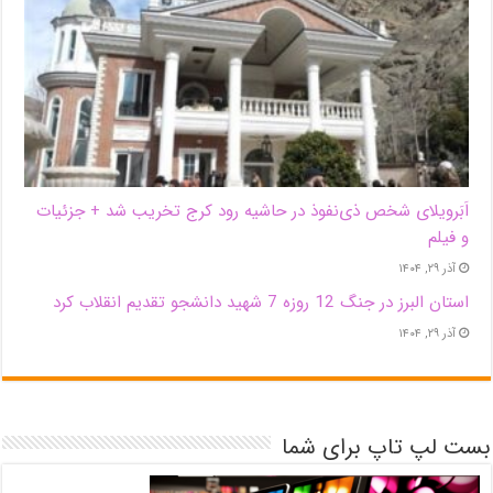
اَبَر‌ویلای شخص ذی‌نفوذ در حاشیه‌ رود کرج تخریب شد + جزئیات
و فیلم
آذر ۲۹, ۱۴۰۴
استان البرز در جنگ 12 روزه 7 شهید دانشجو تقدیم انقلاب کرد
آذر ۲۹, ۱۴۰۴
بست لپ تاپ برای شما