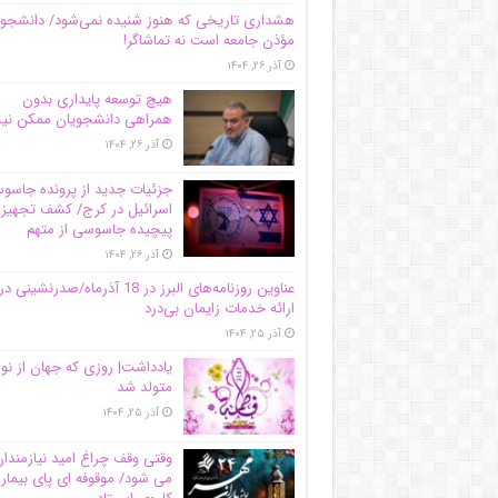
هشداری تاریخی که هنوز شنیده نمی‌شود/ دانشجو
مؤذن جامعه است نه تماشاگر!
آذر ۲۶, ۱۴۰۴
هیچ توسعه پایداری بدون
همراهی دانشجویان ممکن ن
آذر ۲۶, ۱۴۰۴
جزئیات جدید از پرونده جاس
اسرائیل در کرج/‌ کشف تجهیز
پیچیده جاسوسی از متهم
آذر ۲۶, ۱۴۰۴
عناوین روزنامه‌های البرز در ‌18 آذرماه/صدرنشینی در
ارائه خدمات زایمان بی‌درد
آذر ۲۵, ۱۴۰۴
یادداشت| روزی که جهان از نو
متولد شد
آذر ۲۵, ۱۴۰۴
وقتی وقف چراغ امید نیازمندا
می شود/ موقوفه ای پای بیمار