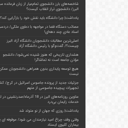
شاخصه‌های بارز دانشجوی تمام‌عیار از زبان فرمانده سپ
البرز/ دانشجوی تراز انقلاب کیست؟
یادداشت| چرا دانشگاه باید نقش خود را بازآرایی کند؟
مصائب دستگاه قضا در مواجهه با دعاوی ملکی/ دردسر
اسناد عادی چند‌ دهه‌ای!
اصلی‌ترین مطالبات دانشجویان دانشگاه آزاد البرز
چیست؟/ گفت‌وگو با رئیس دانشگاه آز‌اد
هشداری تاریخی که هنوز شنیده نمی‌شود/ دانشجو
مؤذن جامعه است نه تماشاگر!
هیچ توسعه پایداری بدون همراهی دانشجویان ممکن
نیست
جزئیات جدید از پرونده جاسوس اسرائیل در کرج/‌ ک
تجهیزات پیچیده جاسوسی از متهم
عناوین روزنامه‌های البرز در ‌18 آذرماه/صدرنشینی د
خدمات زایمان بی‌درد
یادداشت| روزی که جهان از نو متولد شد
وقتی وقف چراغ امید نیازمندان می شود/ موقوفه ای پ
بیماران کلیوی ایستاد