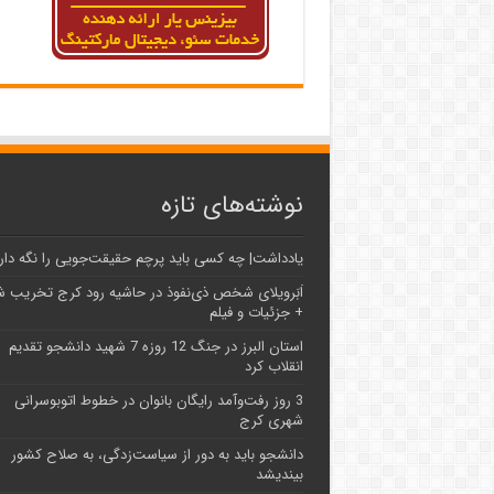
نوشته‌های تازه
یادداشت| ‌چه کسی باید پرچم حقیقت‌جویی را نگه دار
اَبَر‌ویلای شخص ذی‌نفوذ در حاشیه‌ رود کرج تخریب 
+ جزئیات و فیلم
استان البرز در جنگ 12 روزه 7 شهید دانشجو تقدیم
انقلاب کرد
3 روز رفت‌وآمد رایگان بانوان در خطوط اتوبوسرانی
شهری کرج
دانشجو باید به دور از سیاست‌زدگی، به صلاح کشور
بیندیشد