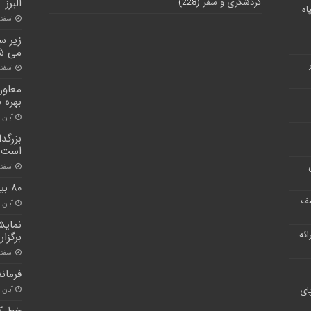
گردشگری و سفر
(228)
البرز
اه
اسفند ۱۱, 
زیر س
می ش
اسفند ۶, ۰
معاون 
بهره 
آبان ۳۰, ۱۴۰۰
بزرگد
است
اسفند ۲۳, 
۸۰ بیمار دیگر کووید ۱۹ در البرز بستری شدند
شف
آبان ۲۶, ۱۴۰۰
نمایش
ر ارائه
برگزار
اسفند ۲۳, 
فرمان
ای
آبان ۳۰, ۱۴۰۰
خط کش