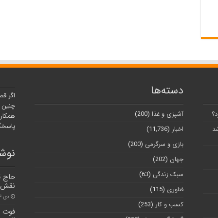
دسته‌ها
اگر قص
چنین ر
د؟
آشپزی و غذا
(200)
همکارا
پاسخگو
شد
اخبار
(11,736)
بازی و سرگرمی
(200)
نوشت
جهان
(202)
سبک زندگی
(63)
حاج ق
نقش ب
فناوری
(115)
دی ۱۴, ۱۴۰۰
کسب و کار
(253)