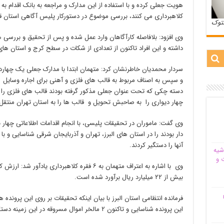
هویت جعلی کرده و با استفاده از این مدارک و مراجعه به بانک اقدام ب
کلاهبرداری می کنند، بررسی موضوع در دستورکار پلیس آگاهی استان قر
ستوک
وی افزود: بلافاصله کارآگاهان وارد عمل شده و پس از تحقیق و ب
داشته و این افراد تاکنون از تعدادی از شکات در سطح کرج و استان های
سردار محمدیان خاطرنشان کرد: متهمان ابتدا با مدارک جعلی یک چهارد
و سپس به اصناف مربوط به قالب های فلزی و آهنی برای اجاره وسایل ر
دسته چکی که تحت عنوان جعلی مذکور گرفته بودند قالب های فلزی را ب
چهار دیواری را به صاحبش تحویل و قالب ها را به استان تهران منتقل
وی گفت: ماموران در تحقیقات پلیسی، با انجام اقدامات اطلاعاتی چهار نف
دار بودند را در استان های البرز، تهران و آذربایجان شرقی شناسایی و 
آنها را دستگیر کردند.
شیه‌
 و
وی با اشاره به اعتراف متهمان به ۶ فقره کلاهبردار
بیش از ۲۲ میلیارد ریال برآورد شده است.
م
فرمانده انتظامی استان البرز با بیان اینکه تحقیقات بر روی این پرونده 
این پرونده شناسایی و تاکنون ۲ مالخر اموال مسروقه در این زمینه دستگیر شده اند.