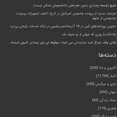
هیچ توسعه پایداری بدون همراهی دانشجویان ممکن نیست
جزئیات جدید از پرونده جاسوس اسرائیل در کرج/‌ کشف تجهیزات پیچیده
جاسوسی از متهم
عناوین روزنامه‌های البرز در ‌18 آذرماه/صدرنشینی در ارائه خدمات زایمان بی‌درد
یادداشت| روزی که جهان از نو متولد شد
وقتی وقف چراغ امید نیازمندان می شود/ موقوفه ای پای بیماران کلیوی ایستاد
دسته‌ها
آشپزی و غذا
(200)
اخبار
(11,736)
بازی و سرگرمی
(200)
جهان
(202)
سبک زندگی
(63)
فناوری
(115)
کسب و کار
(253)