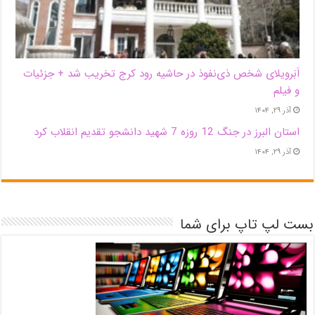
اَبَر‌ویلای شخص ذی‌نفوذ در حاشیه‌ رود کرج تخریب شد + جزئیات
و فیلم
آذر ۲۹, ۱۴۰۴
استان البرز در جنگ 12 روزه 7 شهید دانشجو تقدیم انقلاب کرد
آذر ۲۹, ۱۴۰۴
بست لپ تاپ برای شما