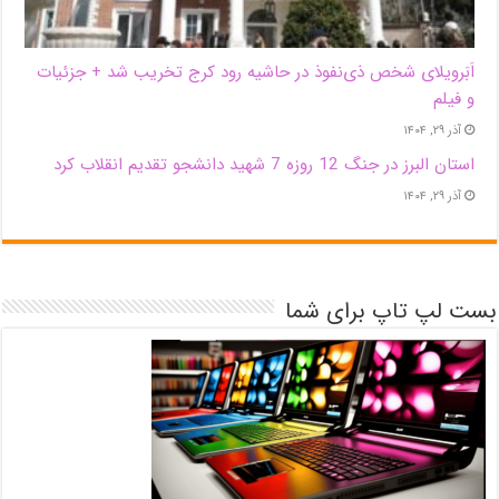
اَبَر‌ویلای شخص ذی‌نفوذ در حاشیه‌ رود کرج تخریب شد + جزئیات
و فیلم
آذر ۲۹, ۱۴۰۴
استان البرز در جنگ 12 روزه 7 شهید دانشجو تقدیم انقلاب کرد
آذر ۲۹, ۱۴۰۴
بست لپ تاپ برای شما