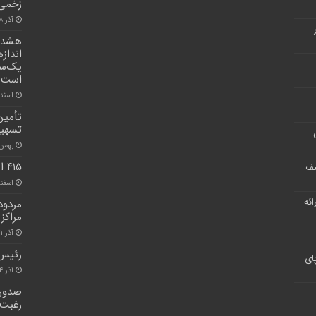
زخمی 
آذر ۸, ۱۴۰۰
هشدار
انداز
یک‌سو
است
اسفند ۱۹, 
تسهیلا
بهمن ۲, ۰۱
۴۱۵ اثر در ششمین جشنواره ابوذر البرز داوری شد
شف
اسفند ۱۸, 
ر ارائه
مردود
مراکز 
آذر ۲۱, ۱۴۰۰
رئیس 
ای
آذر ۲۴, ۱۴۰۰
صدور 
رغبت ت