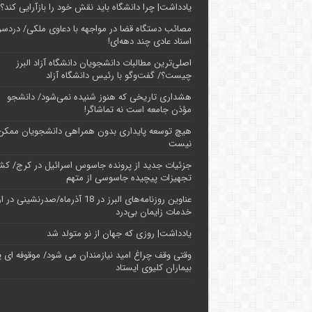
یادداشت| چرا دانشگاه باید نقش خود را بازآرایی کند؟
مصائب دستگاه قضا در مواجهه با دعاوی ملکی/ دردسر
اسناد عادی چند‌ دهه‌ای!
اصلی‌ترین مطالبات دانشجویان دانشگاه آزاد البرز
چیست؟/ گفت‌وگو با رئیس دانشگاه آز‌اد
هشداری تاریخی که هنوز شنیده نمی‌شود/ دانشجو
مؤذن جامعه است نه تماشاگر!
هیچ توسعه پایداری بدون همراهی دانشجویان ممکن
نیست
جزئیات جدید از پرونده جاسوس اسرائیل در کرج/‌ ک
تجهیزات پیچیده جاسوسی از متهم
عناوین روزنامه‌های البرز در ‌18 آذرماه/صدرنشینی د
خدمات زایمان بی‌درد
یادداشت| روزی که جهان از نو متولد شد
وقتی وقف چراغ امید نیازمندان می شود/ موقوفه ای پ
بیماران کلیوی ایستاد