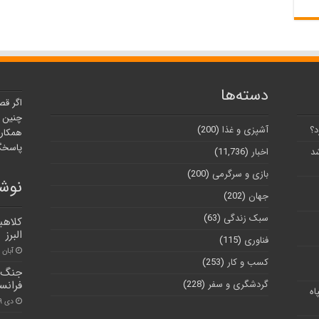
دسته‌ها
اگر قص
چنین ر
د؟
آشپزی و غذا
(200)
همکارا
پاسخگو
شد
اخبار
(11,736)
بازی و سرگرمی
(200)
نوشت
جهان
(202)
سبک زندگی
(63)
کلاهب
البرز
فناوری
(115)
آبان ۳۰, ۱۴۰۰
کسب و کار
(253)
جنگ ر
گردشگری و سفر
(228)
فرانس
اه
دی ۱۹, ۱۴۰۰