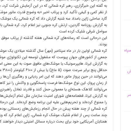
به گفته این خبرگزاری، رهبر کره شمالی که در این آزمایش شرکت کرد، ب
از نظر کمی و کیفی تأکید کرد و پرتاب اخیر «به وضوح قدرت مانور موش
گارد ساحلی ژاپن بامداد سه شنبه گزارش داد که کره شمالی یک موش
به گزارش روزنامه گاردین، ارتش کره جنوبی نیز اعلام کرد، کره شمالی 
سواحل شرقی شلیک کرده است
این درحالی است که رسانه‌های کره شمالی هفته گذشته از پرتاب موف
بودند.
سپاه
کره شمالی اولین بار در ماه سپتامبر (مهر) سال گذشته میلادی یک موشک
جمعی از کشورهای جهان پیوست که مشغول توسعه این تکنولوژی مو
به گزارش ایرنا، هایپرسونیک یا موشک‌های مافوق صوت به این معنی اس
حداق
قش
می‌توانند در حین پرواز مانور دهند که این امر ردیابی و رهگیری آن‌ها 
از زمان پرواز، این نوع موشک‌ها فرصت پاسخگویی و واکنش را نیز کاه
می‌توانند کلاهک هسته‌ای یا معمولی حمل کنند و قادرند تعادل راهبردی 
سر
به گزارش ایرنا، قطعنامه‌های شورای امنیت سازمان ملل تمام آزمایش
را ممنوع کرده‌اند و تحریم‌هایی علیه این برنامه وضع کرده‌اند. این در
کره شمالی از چند هفته پیش در حال انجام رزمایش‌های زمستانی بوده‌ا
چند ساعت پس از اعلام شلیک موشک کره شمالی، ژاپن اعلام کرد که وزی
همتایان آمریکایی خود برای بحث درباره مسائل امنیتی دیدار خواهند ک