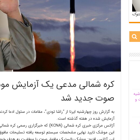
ستوک
کره شمالی مدعی یک آزمایش مو
شیه‌
صوت جدید شد
 و
به گزارش روز چهارشنبه ایرنا از “راشا تودی”، مقامات در سئول ادعا ک
آزمایش شده در هفته گذشته است.
م
آژانس مرکزی خبری کره شمالی (KCNA) که خبرگ
این موشک تایید نهایی مشخصات سیستم توسعه یافته تسلیحات مافو
این آژانس افزود: موشک بالستیک مافوق صوت با موفقیت به هدف خود د