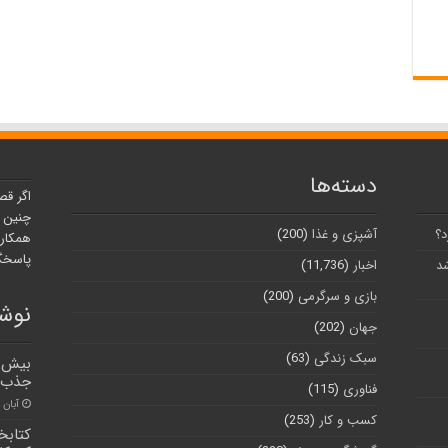
دسته‌ها
اگر قص
چنین ر
د؟
آشپزی و غذا
(200)
همکارا
پاسخگو
شد
اخبار
(11,736)
بازی و سرگرمی
(200)
نوشت
جهان
(202)
سبک زندگی
(63)
جذب 
فناوری
(115)
آبان ۳۰, ۱۴۰۰
کسب و کار
(253)
کتابخ