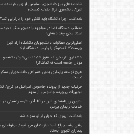
شاخصه‌های بارز دانشجوی تمام‌عیار از زبان فرمانده سپ
البرز/ دانشجوی تراز انقلاب کیست؟
یادداشت| چرا دانشگاه باید نقش خود را بازآرایی کند؟
مصائب دستگاه قضا در مواجهه با دعاوی ملکی/ دردسر
اسناد عادی چند‌ دهه‌ای!
اصلی‌ترین مطالبات دانشجویان دانشگاه آزاد البرز
چیست؟/ گفت‌وگو با رئیس دانشگاه آز‌اد
هشداری تاریخی که هنوز شنیده نمی‌شود/ دانشجو
مؤذن جامعه است نه تماشاگر!
هیچ توسعه پایداری بدون همراهی دانشجویان ممکن
نیست
جزئیات جدید از پرونده جاسوس اسرائیل در کرج/‌ ک
تجهیزات پیچیده جاسوسی از متهم
عناوین روزنامه‌های البرز در ‌18 آذرماه/صدرنشینی د
خدمات زایمان بی‌درد
یادداشت| روزی که جهان از نو متولد شد
وقتی وقف چراغ امید نیازمندان می شود/ موقوفه ای پ
بیماران کلیوی ایستاد