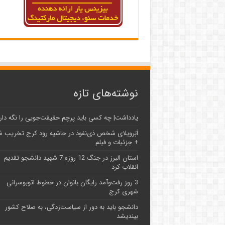
نوشته‌های تازه
یادداشت| ‌چه کسی باید پرچم حقیقت‌جویی را نگه دار
اَبَر‌ویلای شخص ذی‌نفوذ در حاشیه‌ رود کرج تخریب 
+ جزئیات و فیلم
استان البرز در جنگ 12 روزه 7 شهید دانشجو تقدیم
انقلاب کرد
3 روز رفت‌وآمد رایگان بانوان در خطوط اتوبوسرانی
شهری کرج
دانشجو باید به دور از سیاست‌زدگی، به صلاح کشور
بیندیشد