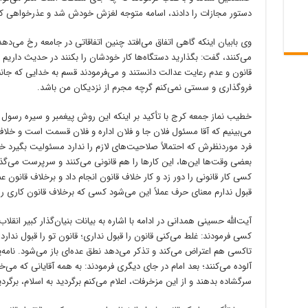
دستور مجازات را دادند، اسامه متوجه لغزش خودش شد و عذرخواهی کر
وی بابیان اینکه گاهی اتفاق می‌افتد چنین اتفاقاتی در جامعه رخ می‌ده
می‌کنند، گفت: بگذارید دستگاه‌ها کار خودشان را بکنند در حدیث داری
قانون و عدم رعایت عدالت دانستند و می‌فرمودند قسم به خدایی که جا
فروگذاری و سستی نمی‌کنم گرچه مجرم از نزدیکان من باشد.
خطیب نماز جمعه کرج با تأکید بر اینکه این روش پیغمبر و سیره رسول
می‌بینیم که آقا مسئول فلان جا و فلان اداره و فلان قسمت است و خلاف ق
فرد موردنظرش که احتمالاً صلاحیت‌های لازم را ندارد مسئولیت بگیرد خ
بعضی وقت‌ها این‌ها، این کارها را هم قانونی می‌کنند و سرپرست می‌گذار
کسی کار قانونی را دور زد و کار خلاف قانون انجام داد و برخلاف قانون
قبول ندارم معنای حرف عملاً این می‌شود کسی که برخلاف قانون کاری را 
آیت‌الله حسینی همدانی در ادامه با اشاره به بیانات بنیان‌گذار کبیر انق
کسی فرمودند: غلط می‌کنی قانون را قبول نداری؛ قانون تو را قبول ندا
تاکسی هم اعتراض می‌کند و تذکر می‌دهد نطق عده‌ای باز می‌شود. نامه‌
آلوده می‌کنند؛ بعد امام در جای دیگری فرمودند: به همه آقایانی که می‌خو
سرگشاده بدهند و از این مزخرفات، اعلام می‌کنم برگردید به اسلام، برگرد