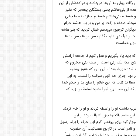
ن زکات پولی به آن‌ها می‌دادند و درآمدشان از این
عده از بنی‌هاشم یعنی بستگان پیغمبر که فقیر
و هستیم بنی‌هاشم هستیم اجازه بده ما جابی
ودند صدقه و زکات بر من و بر بنی‌هاشم حرام
ر دیگران ترجیح می‌دهم خیال کردید که بنی‌هاشم
ت و درآمدی دارد بگذار پسرعموها پسرعمه‌ها
 رسول خداست.
که باید یاد بگیریم و عمل کنیم تا جامعه آرامش
تح مکه یک زنی است از قبیله بنی مخزوم که
شد؛ خویشاوندان این زن که هنوز روحیه
ر بود اجرای حد الهی سرقت را نسبت به این
معنا نداشت که این خانم را قطع ید و حکم خدا
بین که این حد الهی اجرا نشود اسامة بن زید که
ب داشت او را واسطه کردند و او را خام کردند
ن خانم بالاخره جزو اشراف بوده از این
روع کرد برای پیغمبر اکرم این حرف را بزند رسول
و نادر است در تاریخ عصبانیت آن حضرت
ود و قانون خدا را بلا اجرا گذاشت و فوراً