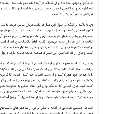
اما تاکنون موفق نشده‌اند و ان‌شاءالله در آینده هم نخواهند شد. نه‌تنها
استکبارستیزی و انقلابی که دارد دست از مبارزه با آمریکا و اذناب پلید
فریادش بر سر آمریکا بلند است.
وی با تأکید بر اینکه در طول این سال‌ها دانشجویان تلاش کردند تا ن
کشور احساس ضعف و انفعال و بن‌بست ندارند و در این زمینه موفق بودن
توصیه‌های رهبر عزیزمان در بیانیه، عزم و اهتمام بیشتری برای تحقق آرم
انقلاب در این عزیزان دیده می‌شود، گفت: قطعاً دانشگاهیان اعم از استاد 
پیشرفت کشور شب و روز ندارند و به تهدیدهای استکبار هم توجه ندارن
است و برای از کار انداختن این قشر فرهیخته جامعه برنامه دارند و پول
رئیس ستاد امربه‌معروف و نهی از منکر استان البرز با تأکید بر اینکه رو
مواظب باشند که در دام نیفتند این است که با جنگ روانی و القا تفکرا
را با اهداف خود همراه کنند و از مسیر انقلاب جدا کنند، گفت: آقا فر
بخوانید، هم محیط سیاسی‌تان را بشناسید، هم روی محیط سیاسی اثر ب
آماده کنید. برای فردایی که بلاشک وزن این نظام متکی به معنویت یعن
بین‌المللی، ده برابرِ امروز خواهد شد. مطمئن باشید که ما چنین روزی ر
خواهید دید… بعد فرمودند باید خودتان را ان‌شاءالله برای آن روز آما
آیت‌الله حسینی همدانی در ادامه به بیان برخی از شاخص‌های دانشجوی ط
گفت: ویژگی‌هایی مثل آرمان‌خواهی، ضدیت با استکبار، کمک به پیشر