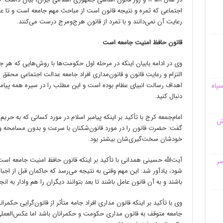
اجتماعی که ثمره و نتیجه قانون است از مباحث مهم جامعه است و تا عد
رعایت آن نمی‌دانند و با تمرد از قانون هرج‌ومرج درست می‌کنند.
قانون حافظ امنیت جامعه است
وی در ادامه بابیان اینکه در مرحله اول حکومت‌ها با روش‌هایی که هر جامع
التزام و رعایت قانون و قانون‌مداری افراد جامعه عدالت اجتماعی محقق
اهداف رسالت انبیای عظام بوده است و این مطلب را در سیره همه پیامبر
سپاه
دنبال کنید.
امام‌جمعه کرج با تأکید بر اینکه پیامبر اسلام در مورد کسانی که به حری
قش
گفت: حضرت قانون را در مورد قانون‌شکنان با سرعت و بدون مسامحه و ب
خودشان سخت‌گیری‌شان بیشتر بود.
آیت‌الله حسینی همدانی با تأکید بر اینکه قانون حافظ امنیت جامعه است
سر
شود، یادآور شد: این مهم وقتی به نتیجه می‌رسد که حاکمان قبل از اجب
باشند و به آن قانون عامل باشند تا بعد بتوانند دیگران را هم وادار به انجا
وی با تأکید بر اینکه قانون مداری افراد جامه متأثر از قانون‌گرایی حک
جامعه متوقف به قانون مداری حکومت و حکمرانان باشد اما عکس‌العمل