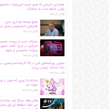
هشداری تاریخی که هنوز شنیده نمی‌شود/ دانشجو
مؤذن جامعه است نه تماشاگر!
آذر ۲۶, ۱۴۰۴
هیچ توسعه پایداری بدون
همراهی دانشجویان ممکن ن
آذر ۲۶, ۱۴۰۴
جزئیات جدید از پرونده جاس
اسرائیل در کرج/‌ کشف تجهیز
پیچیده جاسوسی از متهم
آذر ۲۶, ۱۴۰۴
عناوین روزنامه‌های البرز در ‌18 آذرماه/صدرنشینی در
ارائه خدمات زایمان بی‌درد
آذر ۲۵, ۱۴۰۴
یادداشت| روزی که جهان از نو
متولد شد
آذر ۲۵, ۱۴۰۴
وقتی وقف چراغ امید نیازمندا
می شود/ موقوفه ای پای بیمار