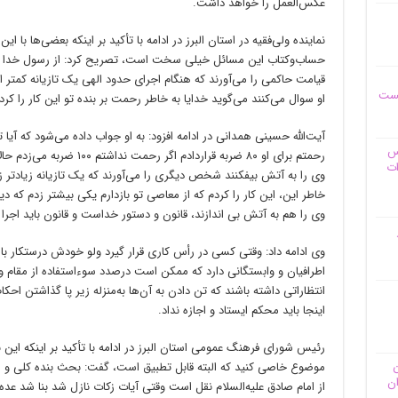
عکس‌العمل را خواهد داشت.
نماینده ولی‌فقیه در استان البرز در ادامه با تأکید بر اینکه بعضی‌ها با 
حساب‌وکتاب این مسائل خیلی سخت است، تصریح کرد: از رسول خدا صلی‌
قیامت حاکمی را می‌آورند که هنگام اجرای حدود الهی یک تازیانه کمتر 
یست
او سوال می‌کنند می‌گوید خدایا به خاطر رحمت بر بنده تو این کار را کر
آیت‌الله حسینی همدانی در ادامه افزود: به او جواب داده می‌شود که آیا 
وس
رحمتم برای او ۸۰ ضربه قرارداد
ات
وی را به آتش بیفکنند شخص دیگری را می‌آورند که یک تازیانه زیادتر ز
خاطر این، این کار را کردم که از معاصی تو بازدارم یکی بیشتر زدم که دی
وی را هم به آتش بی اندازند، قانون و دستور خداست و قانون باید ا
وی ادامه داد: وقتی کسی در رأس کاری قرار گیرد ولو خودش درستکار باشد
اطرافیان و وابستگانی دارد که ممکن است درصدد سوءاستفاده از مقام و
انتظاراتی داشته باشند که تن دادن به آن‌ها به‌منزله زیر پا گذاشتن اح
اینجا باید محکم ایستاد و اجازه نداد.
رئیس شورای فرهنگ عمومی استان البرز در ادامه با تأکید بر اینکه ای
ن
موضوع خاصی کنید که البته قابل تطبیق است، گفت: بحث بنده کلی و را
ان
از امام صادق علیه‌السلام نقل است وقتی آیات زکات نازل شد بنا شد عده‌ا