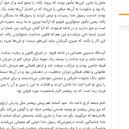
عامل یا جابی. این‌ها مأمور بودند که بروند زکات را جمع کنند و از خود آ
راه بود و حکومت به آن‌ها مبلغی را می‌داد که در اختیار آن‌ها باشد یک 
بودند خدمت رسول خدا رسیدند و عرض کردند یا رسول‌الله ما بستگان ت
زکات یعنی مأمور جمع‌آوری شویم که ازآنجا چیزی به ما برسد حضرت فرم
است و حق ندارید و در ادامه فرمودند که آیا گمان می‌کنید من شمارا ب
شدید اینجا نانی بازشده و این هم که قانون خداست جمع‌کردن زکات اس
این کار را بکنند که چیزی گیرشان بیاید این‌طور نیست و این‌ها سیره
آیت‌الله حسینی همدانی در ادامه افزود: در اجرای قانون و رعایت عدالت 
داشته باشد و مزه عدالت را بچشد یک نمونه دیگر عرض کنم در جریان ف
قبیله خاصی بودند و مرتکب سرقت شد و ازنظر قضائی هم جرمش ثابت 
طاغوتی و نظام طبقاتی دوران جاهلیت در ذهنشان بود و در آن‌ها مستق
خانم، ننگ خانواده اشرافی و تجملی خودشان می‌دانستند و برای ایشان 
را برای او اجرا کنند لذا تلاش کردند و افتادند به این را ببین و آن را ب
فرزند زید است که نزد پیغمبر اکرم شخصیت مورد قبولی بود.
امام جمعه کرج ادامه داد: خود أسامه هم پیش پیغمبر مثل پدرش ارج‌وقر
که برو پیش پیغمبر تو وجیه هستی پیغمبر حرف تو را گوش می‌کند بگو ای
بالاخره‌ها که میگویند بگو حد خدا را جاری نکنند به‌محض اینکه اسامه ش
خدا خشمگین شدند درصورتی‌که رسول خدا خیلی کم عصبانی می‌شدند 
خشمگین شدند و با عتاب فرمودند که چه جای شفاعت است مگر می‌توان حد