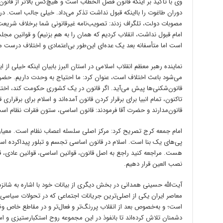
وی با تأکید بر اینکه قانون فصل الخطاب است و هیچ‌کس بالاتر از قان
دوران طاغوت را بااینکه قبول نداشت تذکر می‌داد. خیلی جالب است. د
مصوبات دولت، تلگراف زدند: تصویب‌نامه غیرقانونی شما برخلاف شریعت
امام قبول نداشت، انقلاب کردیم که همان را به هم بزنیم) و قوانین 
است اما متأسفانه بعد یک عده‌ای این‌طور بی‌اعتمادی و اختلاف درست می
نماینده رهبر معظم انقلاب اسلامی در استان البرز بابیان اینکه خیلی از
می‌شود باعث اختلاف است، عنوان کرد: ما احتیاج به وحدت داریم. حضرت ا
قانون‌شکنی‌ها پیش می‌آید. اگر قانون در یک کشوری حکومت کند، اختلا
تاکنون، تمام انبیا برای برقرار کردن قانون آمده‌اند و اسلام برای برقرار
قانون‌مدارند و حضرت آقا فرمودند: قانون اساسی، ستون فقرات نظام اس
امام جمعه کرج تصریح کرد: مرکز اصلی سلسله اعصاب نظام است. معیار
پی‌های یک بنا است. اسلام در قانون اساسی تجسم و تبلور پیداکرده اس
هست. مراجعه کنید راجع به اصل قانون، قوانین اساسی، قوانین عادی، قوان
نصب العین قرار دهیم.
آیت‌الله حسینی همدانی در بخش دیگری از بیانات خود با اشاره به شانز
معاصر ایران یکی از اصلی‌ترین جریانات اجتماعی که در تحولات سیا
است؛ و به‌خصوص بعد از انقلاب پررنگ‌تر و فعال‌تر و در مقاطع خاص و
دشمنان تلاش کرده‌اند تا بانفوذ در این مجموعه روح استکبارستیزی و استق