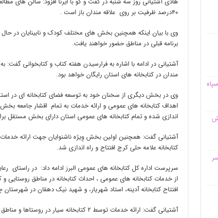
هادی آشتیانی روز سه شنبه در گفت و گو با ایرنا افزود: سالن های مطالع
۴۰درصد ظرفیت بر روی علاقه مندان باز است .
وی با بیان اینکه همچنین بخش های مختلف کودک و نابینایان در حال ف
برنامه قبلی در مناطق حضور خواهند یافت.
آشتیانی در ادامه با اشاره به فرارسیدن هفته کتاب و کتابخوانی گفت: 
مندان در کتابخانه های استان رایگان خواهد بود.
سپاه
وی در بخش دیگری از سخنان خود به توسعه فضای کتابخانه ای در استان
اهداف کتابخانه های عمومی و ارائه خدمات به تمام اقشار جامعه بخش ویژه
اندازی شده و تمام کتابخانه های عمومی استان دارای بخش مستقل برا
قش
آشتیانی گفت: همچنین اولین بخش وِیژه ناشنوایان جهت ارائه خدمات ب
کتابخانه علامه حلی کرج افتتاح و راه اندازی شد.
سر
سرپرست اداره کل کتابخانه های عمومی البرز ادامه داد: در راستای رعا
از خدمات کتابخانه های عمومی ، احداث کتابخانه در مناطق روستایی و کم
افتتاح کتابخانه آدینه، استاد شهریار، و شهید نیک دهقان در شهرستان 
آشتیانی گفت: ارائه خدمات توسط ۲ کتابخانه سیار در روستاها و مناطق فاقد کتابخانه نیز از جمله دیگر این خدمات است.