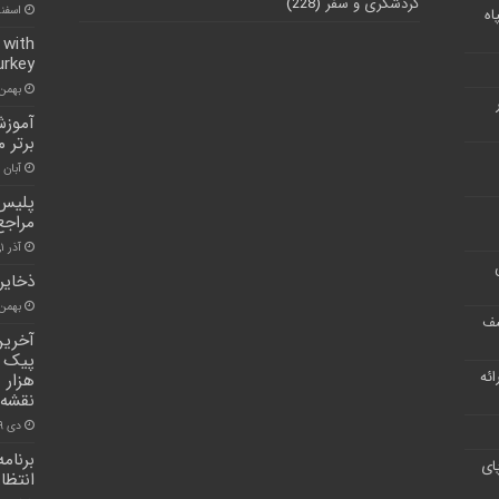
گردشگری و سفر
(228)
اسفند ۵, ۰
اه
 with
urkey
بهمن ۳, ۰۰
آموزش
برتر 
آبان ۳۰, ۱۴۰۰
پلیس ف
مراجع
آذر ۱, ۱۴۰۰
ذخایر
بهمن ۶, ۰۰
شف
آخرین
ر ارائه
نقشه 
دی ۲۹, ۱۴۰۰
برنام
ای
انتظا