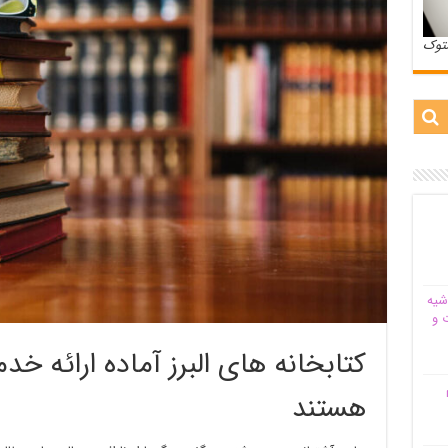
ستوک
شیه‌
 و
کتابخانه های البرز آماده ارائه خد
م
هستند