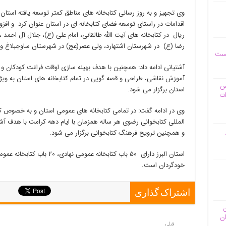
وی تجهیز و به روز رسانی کتابخانه های مناطق کمتر توسعه یافته استان
ریال در کتابخانه های آیت االله طالقانی، امام علی (ع)، جلال آل احمد 
رضا (ع) در شهرستان اشتهارد، ولی عصر(عج) در شهرستان ساوجبلاغ و 
یست
آشتیانی ادامه داد: همچنین با هدف بهینه سازی اوقات فراغت کودکان و 
آموزش نقاشی، طراحی و قصه گویی در تمام کتابخانه های استان به ویژه
وس
استان برگزار می شود.
ات
وی در ادامه گفت: در تمامی کتابخانه های عمومی استان و به خصوص کت
المللی کتابخوانی رضوی هر ساله همزمان با ایام دهه کرامت با هدف آ
و همچنین ترویج فرهنگ کتابخوانی برگزار می شود.
استان البرز دارای ۵۰ باب کتابخانه
خودگردان است.
اشتراک گذاری
ن
ان
قبلی