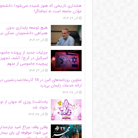
هشداری تاریخی که هنوز شنیده نمی‌شود/ دانشجو
مؤذن جامعه است نه تماشاگر!
آذر ۲۶, ۱۴۰۴
هیچ توسعه پایداری بدون
همراهی دانشجویان ممکن ن
آذر ۲۶, ۱۴۰۴
جزئیات جدید از پرونده جاس
اسرائیل در کرج/‌ کشف تجهیز
پیچیده جاسوسی از متهم
آذر ۲۶, ۱۴۰۴
عناوین روزنامه‌های البرز در ‌18 آذرماه/صدرنشینی در
ارائه خدمات زایمان بی‌درد
آذر ۲۵, ۱۴۰۴
یادداشت| روزی که جهان از نو
متولد شد
آذر ۲۵, ۱۴۰۴
وقتی وقف چراغ امید نیازمندا
می شود/ موقوفه ای پای بیمار