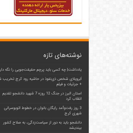
نوشته‌های تازه
یادداشت| ‌چه کسی باید پرچم حقیقت‌جویی را نگه دار
اَبَر‌ویلای شخص ذی‌نفوذ در حاشیه‌ رود کرج تخریب 
+ جزئیات و فیلم
استان البرز در جنگ 12 روزه 7 شهید دانشجو تقدیم
انقلاب کرد
3 روز رفت‌وآمد رایگان بانوان در خطوط اتوبوسرانی
شهری کرج
دانشجو باید به دور از سیاست‌زدگی، به صلاح کشور
بیندیشد