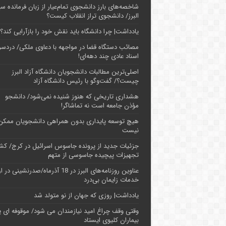
شاخصه‌های بارز دانشجوی تمام‌عیار از زبان فرمانده سپ
البرز/ دانشجوی تراز انقلاب کیست؟
یادداشت| چرا دانشگاه باید نقش خود را بازآرایی کند؟
مصائب دستگاه قضا در مواجهه با دعاوی ملکی/ دردسر
اسناد عادی چند‌ دهه‌ای!
اصلی‌ترین مطالبات دانشجویان دانشگاه آزاد البرز
چیست؟/ گفت‌وگو با رئیس دانشگاه آز‌اد
هشداری تاریخی که هنوز شنیده نمی‌شود/ دانشجو
مؤذن جامعه است نه تماشاگر!
هیچ توسعه پایداری بدون همراهی دانشجویان ممکن
نیست
جزئیات جدید از پرونده جاسوس اسرائیل در کرج/‌ ک
تجهیزات پیچیده جاسوسی از متهم
عناوین روزنامه‌های البرز در ‌18 آذرماه/صدرنشینی د
خدمات زایمان بی‌درد
یادداشت| روزی که جهان از نو متولد شد
وقتی وقف چراغ امید نیازمندان می شود/ موقوفه ای پ
بیماران کلیوی ایستاد