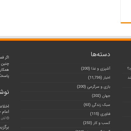
دسته‌ها
اگر قص
چنین ر
د؟
آشپزی و غذا
(200)
همکارا
پاسخگو
شد
اخبار
(11,736)
بازی و سرگرمی
(200)
نوشت
جهان
(202)
سبک زندگی
(63)
اخلاص
امام 
فناوری
(115)
آبان ۳۰, ۱۴۰۰
کسب و کار
(253)
برگزی