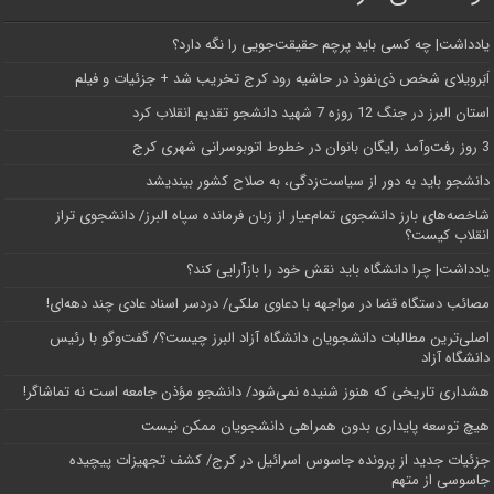
یادداشت| ‌چه کسی باید پرچم حقیقت‌جویی را نگه دارد؟
اَبَر‌ویلای شخص ذی‌نفوذ در حاشیه‌ رود کرج تخریب شد + جزئیات و فیلم
استان البرز در جنگ 12 روزه 7 شهید دانشجو تقدیم انقلاب کرد
3 روز رفت‌وآمد رایگان بانوان در خطوط اتوبوسرانی شهری کرج
دانشجو باید به دور از سیاست‌زدگی، به صلاح کشور بیندیشد
شاخصه‌های بارز دانشجوی تمام‌عیار از زبان فرمانده سپاه البرز/ دانشجوی تراز
انقلاب کیست؟
یادداشت| چرا دانشگاه باید نقش خود را بازآرایی کند؟
مصائب دستگاه قضا در مواجهه با دعاوی ملکی/ دردسر اسناد عادی چند‌ دهه‌ای!
اصلی‌ترین مطالبات دانشجویان دانشگاه آزاد البرز چیست؟/ گفت‌وگو با رئیس
دانشگاه آز‌اد
هشداری تاریخی که هنوز شنیده نمی‌شود/ دانشجو مؤذن جامعه است نه تماشاگر!
هیچ توسعه پایداری بدون همراهی دانشجویان ممکن نیست
جزئیات جدید از پرونده جاسوس اسرائیل در کرج/‌ کشف تجهیزات پیچیده
جاسوسی از متهم