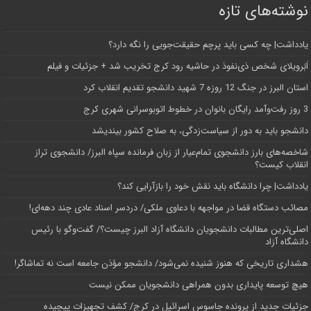
نوشته‌های تازه
یادداشت| ‌چه کسی باید پرچم حقیقت‌جویی را نگه دارد؟
اَبَر‌ویلای شخص ذی‌نفوذ در حاشیه‌ رود کرج تخریب شد + جزئیات و فیلم
استان البرز در جنگ 12 روزه 7 شهید دانشجو تقدیم انقلاب کرد
3 روز رفت‌وآمد رایگان بانوان در خطوط اتوبوسرانی شهری کرج
دانشجو باید به دور از سیاست‌زدگی، به صلاح کشور بیندیشد
شاخصه‌های بارز دانشجوی تمام‌عیار از زبان فرمانده سپاه البرز/ دانشجوی تراز
انقلاب کیست؟
یادداشت| چرا دانشگاه باید نقش خود را بازآرایی کند؟
مصائب دستگاه قضا در مواجهه با دعاوی ملکی/ دردسر اسناد عادی چند‌ دهه‌ای!
اصلی‌ترین مطالبات دانشجویان دانشگاه آزاد البرز چیست؟/ گفت‌وگو با رئیس
دانشگاه آز‌اد
هشداری تاریخی که هنوز شنیده نمی‌شود/ دانشجو مؤذن جامعه است نه تماشاگر!
هیچ توسعه پایداری بدون همراهی دانشجویان ممکن نیست
جزئیات جدید از پرونده جاسوس اسرائیل در کرج/‌ کشف تجهیزات پیچیده