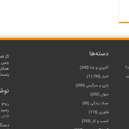
دسته‌ها
اگر قص
چنین ر
د؟
آشپزی و غذا
(200)
همکارا
پاسخگو
شد
اخبار
(11,736)
بازی و سرگرمی
(200)
نوشت
جهان
(202)
سبک زندگی
(63)
۰
رسیدن
فناوری
(115)
آبان ۲۶, ۱۴۰۰
کسب و کار
(253)