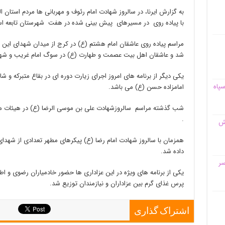
به گزارش ایرنا، در سالروز شهادت امام رئوف و مهربانی ها مردم استان 
با پیاده روی در مسیرهای پیش بینی شده در هفت شهرستان تابعه استا
مراسم پیاده روی عاشقان امام هشتم (ع) در کرج از میدان شهدای این 
شد و عاشقان اهل بیت عصمت و طهارت (ع) در سوگ امام غریب و شهی
یکی دیگر از برنامه های امروز اجرای زیارت دوره ای در بقاع متبرک
سپاه
امامزاده حسن (ع) می باشد.
شب گذشته مراسم سالروزشهادت علی بن موسی الرضا (ع) در هیئات مذه
.
قش
همزمان با سالروز شهادت امام رضا (ع) پیکرهای مطهر تعدادی از شهدای
داده شد.
سر
یکی از برنامه های ویژه در این عزاداری ها حضور خادمیاران رضوی و اط
پرس غذای گرم بین عزاداران و نیازمندان توزیع شد.
اشتراک گذاری