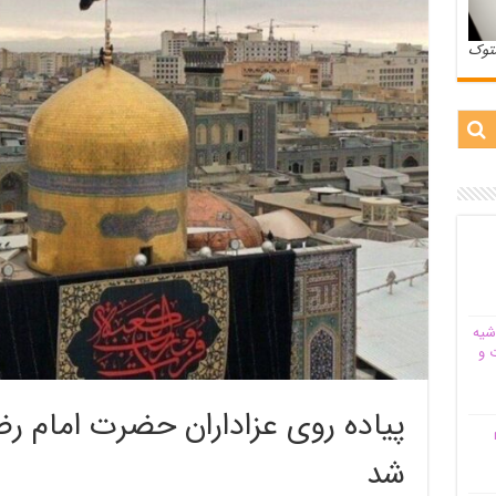
ستوک
شیه‌
 و
پیاده روی عزاداران حضرت امام رضا 
م
شد