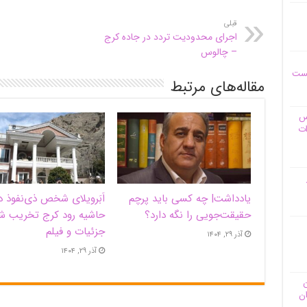
قبلی
اجرای محدودیت تردد در جاده کرج
– چالوس
یست
مقاله‌های مرتبط
وس
ات
یادداشت| ‌چه کسی باید پرچم
اَبَر‌ویلای شخص ذی‌نفوذ د
حقیقت‌جویی را نگه دارد؟
حاشیه‌ رود کرج تخریب ش
جزئیات و فیلم
آذر ۲۹, ۱۴۰۴
آذر ۲۹, ۱۴۰۴
ن
ان