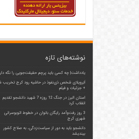
نوشته‌های تازه
یادداشت| ‌چه کسی باید پرچم حقیقت‌جویی را نگه دار
اَبَر‌ویلای شخص ذی‌نفوذ در حاشیه‌ رود کرج تخریب 
+ جزئیات و فیلم
استان البرز در جنگ 12 روزه 7 شهید دانشجو تقدیم
انقلاب کرد
3 روز رفت‌وآمد رایگان بانوان در خطوط اتوبوسرانی
شهری کرج
دانشجو باید به دور از سیاست‌زدگی، به صلاح کشور
بیندیشد