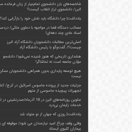
شاخصه‌های بارز دانشجوی تمام‌عیار از زبان فرمانده سپ
البرز/ دانشجوی تراز انقلاب کیست؟
یادداشت| چرا دانشگاه باید نقش خود را بازآرایی کند؟
مصائب دستگاه قضا در مواجهه با دعاوی ملکی/ دردسر
اسناد عادی چند‌ دهه‌ای!
اصلی‌ترین مطالبات دانشجویان دانشگاه آزاد البرز
چیست؟/ گفت‌وگو با رئیس دانشگاه آز‌اد
هشداری تاریخی که هنوز شنیده نمی‌شود/ دانشجو
مؤذن جامعه است نه تماشاگر!
هیچ توسعه پایداری بدون همراهی دانشجویان ممکن
نیست
جزئیات جدید از پرونده جاسوس اسرائیل در کرج/‌ ک
تجهیزات پیچیده جاسوسی از متهم
عناوین روزنامه‌های البرز در ‌18 آذرماه/صدرنشینی د
خدمات زایمان بی‌درد
یادداشت| روزی که جهان از نو متولد شد
وقتی وقف چراغ امید نیازمندان می شود/ موقوفه ای پ
بیماران کلیوی ایستاد