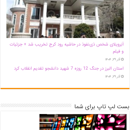
اَبَر‌ویلای شخص ذی‌نفوذ در حاشیه‌ رود کرج تخریب شد + جزئیات
و فیلم
آذر ۲۹, ۱۴۰۴
استان البرز در جنگ 12 روزه 7 شهید دانشجو تقدیم انقلاب کرد
آذر ۲۹, ۱۴۰۴
بست لپ تاپ برای شما