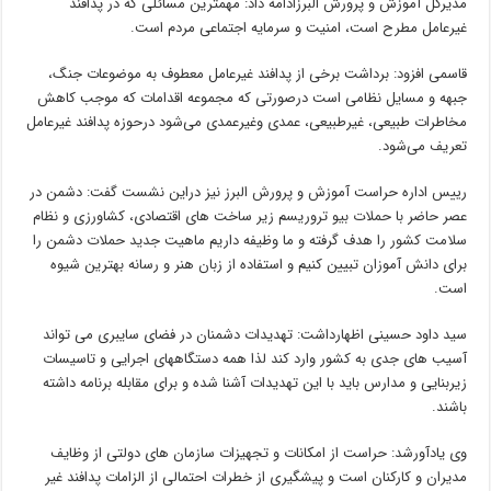
مدیرکل آموزش و پرورش البرزادامه داد: مهمترین مسائلی که در پدافند
غیرعامل مطرح است، امنیت و سرمایه اجتماعی مردم است.
قاسمی افزود: برداشت برخی از پدافند غیرعامل معطوف به موضوعات جنگ،
جبهه و مسایل نظامی است درصورتی که مجموعه اقدامات که موجب کاهش
مخاطرات طبیعی، غیرطبیعی، عمدی وغیرعمدی می‌شود درحوزه پدافند غیرعامل
تعریف می‌شود.
رییس اداره حراست آموزش و پرورش البرز نیز دراین نشست گفت: دشمن در
عصر حاضر با حملات بیو تروریسم زیر ساخت های اقتصادی، کشاورزی و نظام
سلامت کشور را هدف گرفته و ما وظیفه داریم ماهیت جدید حملات دشمن را
برای دانش آموزان تبیین کنیم و استفاده از زبان هنر و رسانه بهترین شیوه
است.
سید داود حسینی اظهارداشت: تهدیدات دشمنان در فضای سایبری می تواند
آسیب های جدی به کشور وارد کند لذا همه دستگاههای اجرایی و تاسیسات
زیربنایی و مدارس باید با این تهدیدات آشنا شده و برای مقابله برنامه داشته
باشند.
وی یادآورشد: حراست از امکانات و تجهیزات سازمان های دولتی از وظایف
مدیران و کارکنان است و پیشگیری از خطرات احتمالی از الزامات پدافند غیر