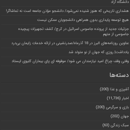
دانشگاه آز‌اد
هشداری تاریخی که هنوز شنیده نمی‌شود/ دانشجو مؤذن جامعه است نه تماشاگر!
هیچ توسعه پایداری بدون همراهی دانشجویان ممکن نیست
جزئیات جدید از پرونده جاسوس اسرائیل در کرج/‌ کشف تجهیزات پیچیده
جاسوسی از متهم
عناوین روزنامه‌های البرز در ‌18 آذرماه/صدرنشینی در ارائه خدمات زایمان بی‌درد
یادداشت| روزی که جهان از نو متولد شد
وقتی وقف چراغ امید نیازمندان می شود/ موقوفه ای پای بیماران کلیوی ایستاد
دسته‌ها
آشپزی و غذا
(200)
اخبار
(11,736)
بازی و سرگرمی
(200)
جهان
(202)
سبک زندگی
(63)