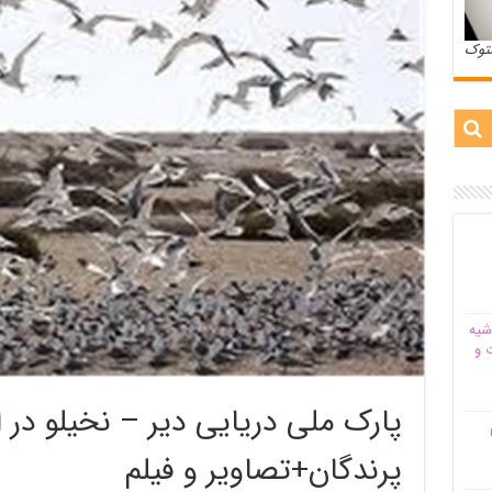
ستوک
شیه‌
 و
پارک ملی دریایی دیر – نخیلو در
م
پرندگان+تصاویر و فیلم