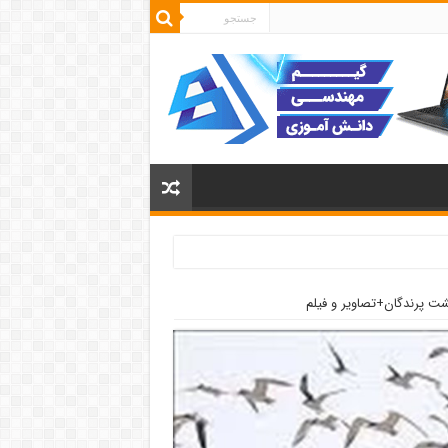
شت پرندگان+تصاویر و فیلم