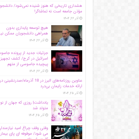
هشداری تاریخی که هنوز شنیده نمی‌شود/ دانشجو
مؤذن جامعه است نه تماشاگر!
آذر ۲۶, ۱۴۰۴
هیچ توسعه پایداری بدون
همراهی دانشجویان ممکن ن
آذر ۲۶, ۱۴۰۴
جزئیات جدید از پرونده جاس
اسرائیل در کرج/‌ کشف تجهیز
پیچیده جاسوسی از متهم
آذر ۲۶, ۱۴۰۴
عناوین روزنامه‌های البرز در ‌18 آذرماه/صدرنشینی در
ارائه خدمات زایمان بی‌درد
آذر ۲۵, ۱۴۰۴
یادداشت| روزی که جهان از نو
متولد شد
آذر ۲۵, ۱۴۰۴
وقتی وقف چراغ امید نیازمندا
می شود/ موقوفه ای پای بیمار