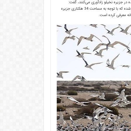
یست استان بوشهر با بیان اینکه 100 هزار پرنده در جزیره نخیلو زادآوری می‌کنند، گفت:
متوسط جمعیت پرندگان دریایی در جزیره نخیلو 100 هزار قطعه برآورد شده که با توجه به مساحت 34 هکتاری جزیره
یانه معرفی کرده است.