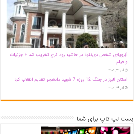
اَبَر‌ویلای شخص ذی‌نفوذ در حاشیه‌ رود کرج تخریب شد + جزئیات
و فیلم
آذر ۲۹, ۱۴۰۴
استان البرز در جنگ 12 روزه 7 شهید دانشجو تقدیم انقلاب کرد
آذر ۲۹, ۱۴۰۴
بست لپ تاپ برای شما