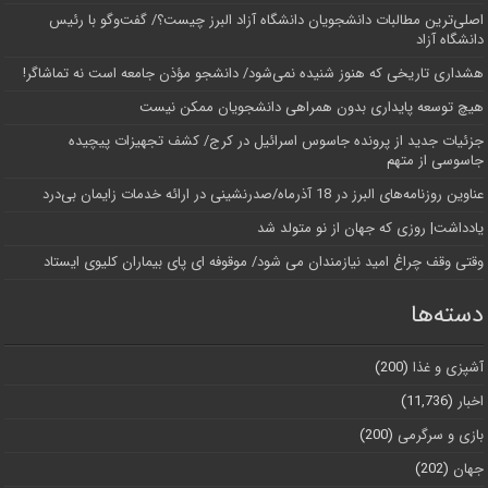
اصلی‌ترین مطالبات دانشجویان دانشگاه آزاد البرز چیست؟/ گفت‌وگو با رئیس
دانشگاه آز‌اد
هشداری تاریخی که هنوز شنیده نمی‌شود/ دانشجو مؤذن جامعه است نه تماشاگر!
هیچ توسعه پایداری بدون همراهی دانشجویان ممکن نیست
جزئیات جدید از پرونده جاسوس اسرائیل در کرج/‌ کشف تجهیزات پیچیده
جاسوسی از متهم
عناوین روزنامه‌های البرز در ‌18 آذرماه/صدرنشینی در ارائه خدمات زایمان بی‌درد
یادداشت| روزی که جهان از نو متولد شد
وقتی وقف چراغ امید نیازمندان می شود/ موقوفه ای پای بیماران کلیوی ایستاد
دسته‌ها
آشپزی و غذا
(200)
اخبار
(11,736)
بازی و سرگرمی
(200)
جهان
(202)