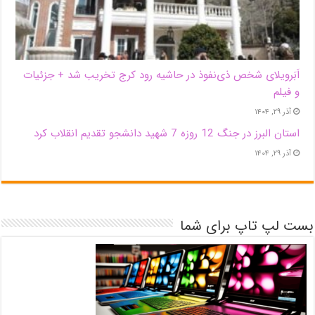
اَبَر‌ویلای شخص ذی‌نفوذ در حاشیه‌ رود کرج تخریب شد + جزئیات
و فیلم
آذر ۲۹, ۱۴۰۴
استان البرز در جنگ 12 روزه 7 شهید دانشجو تقدیم انقلاب کرد
آذر ۲۹, ۱۴۰۴
بست لپ تاپ برای شما