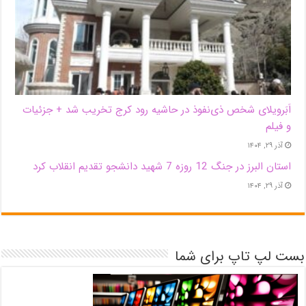
اَبَر‌ویلای شخص ذی‌نفوذ در حاشیه‌ رود کرج تخریب شد + جزئیات
و فیلم
آذر ۲۹, ۱۴۰۴
استان البرز در جنگ 12 روزه 7 شهید دانشجو تقدیم انقلاب کرد
آذر ۲۹, ۱۴۰۴
بست لپ تاپ برای شما