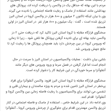
مردم با این بهانه که حداقل یک دز واکسن را دریافت کرده اند، پروتکل های
بهداشتی مانند استفاده از ماسک و رعایت فاصله اجتماعی را نادیده می گیرند.
وی با بیان اینکه تاکنون ۲ میلیون و ۸۰۰ هزار دز واکسن کرونا در استان البرز
تزریق شده است ، گفت : یک میلیون و ۸۰۰ هزار نفر در استان البرز دز اولی
هستند.
سخنگوی قرارگاه مقابله با کرونا استان البرز تاکید کرد که دریافت حتی ۲ دز
واکسن نباید بهانه ای برای نادیده گرفتن پروتکل ها تلقی شود ، زیرا تا زمانی
که ویروس کرونا در بین چرخش دارد باید همچنان پروتکل ها را رعایت کرد تا
مانع جهش ویروس شد.
بابایی بیان داشت : عملیات واکسیناسیون در استان البرز با سرعت در حال
انجام است اما قرار گرفتن در فصل سرما و ورود ویروس های دیگر مانند
آنفلوآنزا و سرما خوردگی در این شرایط کار را دشوار کرده است.
سخنگوی قرارگاه مقابله با کرونا استان البرز افزود: واکسن آنفلوآنزا برای افراد
پرخطر در استان البرز تامین شده و مردم به ویژه سالمندان و بیماران قلبی و
تنفسی می توانند برای واکسیناسیون با رعایت فاصله زمانی بین واکسن کرونا و
آنفلوآنزا اقدام کنند.
وی ادامه داد: در این شرایط خاص ، استفاده از ماسک و فاصله اجتماعی در کنار
تزریق واکسن مهمترین اقدام برای جلوگیری از چرخش ویروس کرونا ، آنفلوآنزا