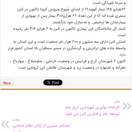
و سرما خوردگی است.
۷۶هزارو ۱۴۵ بیمار کووید۱۹ از ابتدای شیوع ویروس کرونا تاکنون در البرز
بستری شده اند که از این تعداد ۶۹ هزارو۳۰۸ بیمار پس از بهبودی از
بیمارستان ها ترخیص و به منازل خود بازگشتند.
شمار کل جانباختگان این بیماری تاکنون در البرز به ۶ هزارو ۳۱۴ نفر رسیده
است.
استان البرز دارای سه میلیون و ۲۰۰ هزار نفر جمعیت است و این استان به
واسطه جاده های ترانزیتی و گردشگری در مسیر مسافران ۱۵ استان کشور قرار
دارد.
اکنون ۲ شهرستان کرج و فردیس در وضعیت نارنجی ، ساوجبلاغ ، چهارباغ ،
نظرآباد و اشتهارد در وضعیت زرد و شهرستان طالقان آبی کرونایی است.
قبلی
کارخانه نوآوری شهرداری کرج نماد
توسعه علم و فناوری البرز می شود
بعدی
استکبار ستیزی از ارکان نظام اسلامی