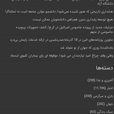
دانشگاه آز‌اد
هشداری تاریخی که هنوز شنیده نمی‌شود/ دانشجو مؤذن جامعه است نه تماشاگر!
هیچ توسعه پایداری بدون همراهی دانشجویان ممکن نیست
جزئیات جدید از پرونده جاسوس اسرائیل در کرج/‌ کشف تجهیزات پیچیده
جاسوسی از متهم
عناوین روزنامه‌های البرز در ‌18 آذرماه/صدرنشینی در ارائه خدمات زایمان بی‌درد
یادداشت| روزی که جهان از نو متولد شد
وقتی وقف چراغ امید نیازمندان می شود/ موقوفه ای پای بیماران کلیوی ایستاد
دسته‌ها
آشپزی و غذا
(200)
اخبار
(11,736)
بازی و سرگرمی
(200)
جهان
(202)
سبک زندگی
(63)