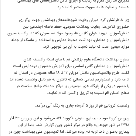
مدیران مدارس ملزم به رعایت و اجرای کامل دستورالعمل های بهداشتی
هستند و نظارت‌ها به صورت مستمر ادامه دارد.
وی خاطرنشان کرد: میزان رعایت شیوه‌نامه‌های بهداشتی جهت برگزاری
حضوری کلاس‌ها، رعایت بهداشت عمومی، حفظ فاصله اجتماعی بین
دانش‌آموزان، تهویه هوای کلاس‌ها، وجود مواد ضدعفونی کننده، واکسیناسیون
دانش‌آموزان و معلمان، بهداشت محیط مدارس و استفاده از ماسک از جمله
موارد مهمی است که نباید نسبت به آن بی توجهی کرد.
معاون بهداشت دانشگاه علوم پزشکی قم با بیان اینکه واکسینه شدن
دانش‌آموزان و معلمان گامی اساسی برای آموزش حضوری درمدارس است
گفت: طرح واکسیناسیون دانش‌آموزان ۱۲ تا ۱۸ ساله همچنان در استان قم
ادامه دارد و امیدواریم تمامی کسانی که تاکنون به هر دلیل واکسینه نشده اند
با حضور در یکی از پایگاه های تجمیعی یا مراکز خدمات جامع سلامت در
سطح استان قم نسبت به تزریق واکسن اقدام نمایند.
وضعیت کرونایی قم از روز ۵ آذرماه جاری به رنگ آبی درآمد.
ویروس کرونا موجب بیماری عفونی «کووید ۱۹» می‌شود و این ویروس ۲۴ آذر
۱۳۹۸ در شهر «ووهان» واقع در مرکز کشور چین گزارش شد، ابتدا از این
بیماری به‌عنوان ذات‌الریه نام ‌برده می‌شد، اما کمیسیون ملی بهداشت چین در