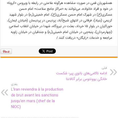
همشهریان قمی در صورت مشاهده هرگونه علامتی در رابطه با ویروس «کرونا»
در خود و افراد خانواده، می‌توانند به «مراکز جامع سلامت» امام حسن
عسکری(ع) در شهرک امام حسن عسکری(ع)، امام خمینی(ره) در بلوار شهید
کریمی (بنیاد)، فرقانی در انتهای شیخ‌آباد، پردیس در پردیسان (خیابان ایمان)،
خوراکیان در بلوار ۱۵ خرداد، بعثت در نیروگاه، شهدا در خیابان انقلاب اسلامی
(چهارمردان)، پنبه‌چی در خیابان امام خمینی(ره) و جندقیان در خیابان زاویه
مراجعه و خدمات «رایگان» دریافت کنند./
قبلی
ادامه ناکامی‌های بانوی پیر؛ شکست
خانگی یوونتوس برابر آتالانتا
بعدی
L’Iran reviendra à la production
de brut avant les sanctions
jusqu’en mars (chef de la
NIOC)