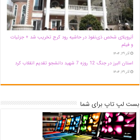
اَبَر‌ویلای شخص ذی‌نفوذ در حاشیه‌ رود کرج تخریب شد + جزئیات
و فیلم
آذر ۲۹, ۱۴۰۴
استان البرز در جنگ 12 روزه 7 شهید دانشجو تقدیم انقلاب کرد
آذر ۲۹, ۱۴۰۴
بست لپ تاپ برای شما