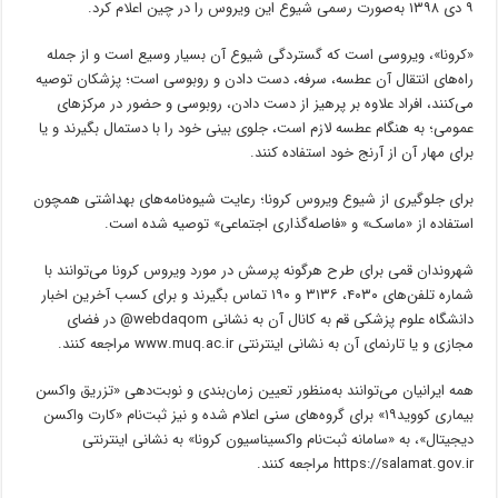
۹ دی ۱۳۹۸ به‌صورت رسمی شیوع این ویروس را در چین اعلام کرد.
«کرونا»، ویروسی است که گستردگی شیوع آن بسیار وسیع است و از جمله
راه‌های انتقال آن عطسه، سرفه، دست‌ دادن و روبوسی است؛ پزشکان توصیه
می‌کنند، افراد علاوه بر پرهیز از دست ‌دادن، روبوسی و حضور در مرکزهای
عمومی؛ به‌ هنگام عطسه لازم است، جلوی بینی خود را با دستمال بگیرند و یا
برای مهار آن از آرنج خود استفاده کنند.
برای جلوگیری از شیوع ویروس کرونا؛ رعایت شیوه‌نامه‌های بهداشتی همچون
استفاده از «ماسک» و «فاصله‌گذاری اجتماعی» توصیه شده‌ است.
شهروندان قمی برای طرح هرگونه پرسش در مورد ویروس کرونا می‌توانند با
شماره تلفن‌های ۴۰۳۰، ۳۱۳۶ و ۱۹۰ تماس بگیرند و برای کسب آخرین اخبار
دانشگاه علوم پزشکی قم به کانال آن به نشانی webdaqom@ در فضای
مجازی و یا تارنمای آن به نشانی اینترنتی www.muq.ac.ir مراجعه کنند.
همه ایرانیان می‌توانند به‌منظور تعیین زمان‌بندی و نوبت‌دهی «تزریق واکسن
بیماری کووید۱۹» برای گروه‌های سنی اعلام شده و نیز ثبت‌نام «کارت واکسن
دیجیتال»، به «سامانه ثبت‌نام واکسیناسیون کرونا» به نشانی اینترنتی
https://salamat.gov.ir مراجعه کنند.