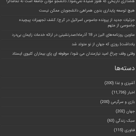
هشداری تاریخی که هنوز شنیده نمی‌شود/ دانشجو مؤذن جامعه است نه تماشاگر!
هیچ توسعه پایداری بدون همراهی دانشجویان ممکن نیست
جزئیات جدید از پرونده جاسوس اسرائیل در کرج/‌ کشف تجهیزات پیچیده
جاسوسی از متهم
عناوین روزنامه‌های البرز در ‌18 آذرماه/صدرنشینی در ارائه خدمات زایمان بی‌درد
یادداشت| روزی که جهان از نو متولد شد
وقتی وقف چراغ امید نیازمندان می شود/ موقوفه ای پای بیماران کلیوی ایستاد
دسته‌ها
آشپزی و غذا
(200)
اخبار
(11,736)
بازی و سرگرمی
(200)
جهان
(202)
سبک زندگی
(63)
فناوری
(115)