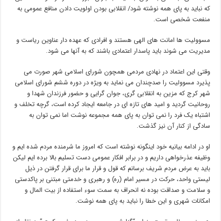
که نباید به پای همه نوشته شود/ انقلابی بودن اولویت دادن منافع عمومی به
منفعت شخصی است.
مسوولیت ها امانت های الهی هستند و افرادی که عهده دار عناوین ریاست و
مدیریت می شوند باید پاسدار اعتمادی باشند که به آنها می شود.
وقتی این اعتماد در نهادی مردمی همچون شورای اسلامی شهر صورت می
پذیرد مسوولیت را صدچندان می نماید به ویژه در دوره ششم شورای اسلامی
شهر کرج که مزین به انقلابی گری، جوان گرایی و حضور فرزندان شهدا و
روحانیت گردید و امید های تازه ای در جامعه ایجاد کرده است، گرچه تخلف و
اشتباه یک فرد را نمی توان به پای همه مجموعه نوشت اما نمی توان به
سادگی از کنار آن نیز گذشت.
او در ادامه بیانیه خود اینگونه نوشته است که امروز ما شرمنده مردم شده ایم و
وظیفه عذرخواهی داریم و در برابر افکار عمومی دست تسلیم بالا برده ایم لیکن
باید به عرض مردم شریف برسانم که قول و قرار ما برای قرار گرفتن در ذیل
لیستی واحد، حرکت در مسیر امام (ره) و رهبری و خدمتی مبتنی بر پاکدستی
و سلامت و صداقت بوده نه انحراف به سمت سوء استفاده از بیت المال و
امکانات شهری و این خطا را نباید به پای همه نوشت.