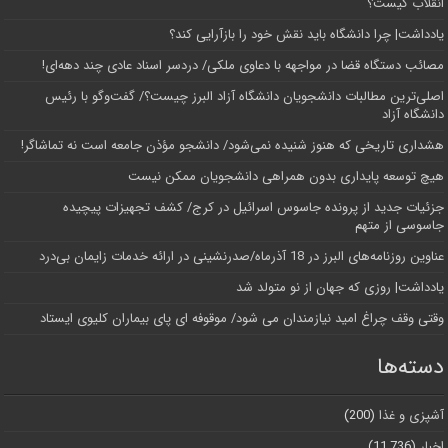
انقلاب کیست؟
یادداشت| چرا دانشگاه باید نقش خود را بازآرایی کند؟
مصائب دستگاه قضا در مواجهه با دعاوی ملکی/ دردسر اسناد عادی چند‌ دهه‌ای!
اصلی‌ترین مطالبات دانشجویان دانشگاه آزاد البرز چیست؟/ گفت‌وگو با رئیس
دانشگاه آز‌اد
هشداری تاریخی که هنوز شنیده نمی‌شود/ دانشجو مؤذن جامعه است نه تماشاگر!
هیچ توسعه پایداری بدون همراهی دانشجویان ممکن نیست
جزئیات جدید از پرونده جاسوس اسرائیل در کرج/‌ کشف تجهیزات پیچیده
جاسوسی از متهم
عناوین روزنامه‌های البرز در ‌18 آذرماه/صدرنشینی در ارائه خدمات زایمان بی‌درد
یادداشت| روزی که جهان از نو متولد شد
وقتی وقف چراغ امید نیازمندان می شود/ موقوفه ای پای بیماران کلیوی ایستاد
دسته‌ها
آشپزی و غذا
(200)
اخبار
(11,736)