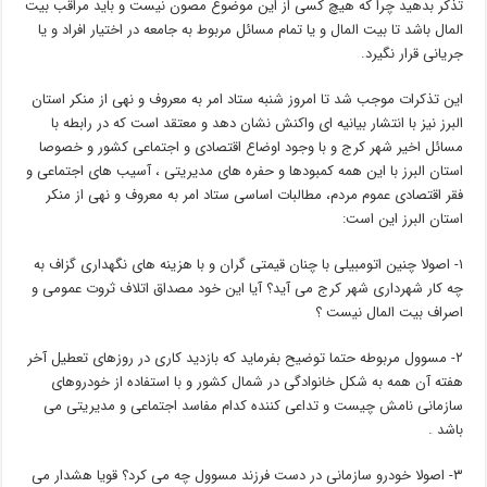
تذکر بدهید چرا که هیچ کسی از این موضوع مصون نیست و باید مراقب بیت
المال باشد تا بیت المال و یا تمام مسائل مربوط به جامعه در اختیار افراد و یا
جریانی قرار نگیرد.
این تذکرات موجب شد تا امروز شنبه ستاد امر به معروف و نهی از منکر استان
البرز نیز با انتشار بیانیه ای واکنش نشان دهد و معتقد است که در رابطه با
مسائل اخیر شهر کرج و با وجود اوضاع اقتصادی و اجتماعی کشور و خصوصا
استان البرز با این همه کمبودها و حفره های مدیریتی ، آسیب های اجتماعی و
فقر اقتصادی عموم مردم، مطالبات اساسی ستاد امر به معروف و نهی از منکر
استان البرز این است:
۱- اصولا چنین اتومبیلی با چنان قیمتی گران و با هزینه های نگهداری گزاف به
چه کار شهرداری شهر کرج می آید؟ آیا این خود مصداق اتلاف ثروت عمومی و
اصراف بیت المال نیست ؟
۲- مسوول مربوطه حتما توضیح بفرماید که بازدید کاری در روزهای تعطیل آخر
هفته آن همه به شکل خانوادگی در شمال کشور و با استفاده از خودروهای
سازمانی نامش چیست و تداعی کننده کدام مفاسد اجتماعی و مدیریتی می
باشد .
۳- اصولا خودرو سازمانی در دست فرزند مسوول چه می کرد؟ قویا هشدار می