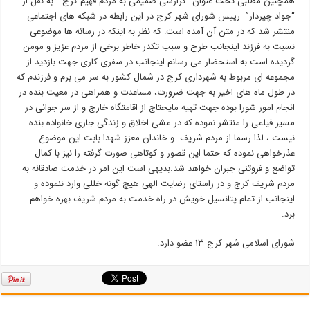
همچنین مطلبی تحت عنوان “گزارشی صمیمی به مردم فهیم کرج ” به نقل از
“جواد چپردار” رییس شورای شهر کرج در این رابطه در شبکه های اجتماعی
منتشر شد که در متن آن آمده است: که نظر به اینکه در رسانه ها موضوعی
نسبت به فرزند اینجانب طرح و سبب تکدر خاطر برخی از مردم عزیز و مومن
گردیده است به استحضار می رسانم اینجانب در سفری کاری جهت بازدید از
مجموعه ای مربوط به شهرداری کرج در شمال کشور به سر می برم و فرزندم که
در طول ماه های اخیر به جهت ضرورت، مساعدت و همراهی در معیت بنده در
انجام امور شورا بوده جهت تهیه مایحتاج از اقامتگاه خارج و از سر جوانی در
مسیر فیلمی را منتشر نموده که در مشی اخلاق و زندگی جاری خانواده بنده
نیست ، لذا رسما از مردم شریف و خاندان معزز شهدا بابت این موضوع
عذرخواهی نموده که حتما این قصور و کوتاهی صورت گرفته را نیز با کمال
تواضع و فروتنی جبران خواهد شد.بدیهی است این امر در خدمت صادقانه به
مردم شریف کرج و در راستای رضایت الهی هیچ گونه خللی وارد ننموده و
اینجانب از تمام پتانسیل خویش در راه خدمت به مردم شریف بهره خواهم
برد.
شورای اسلامی شهر کرج ۱۳ عضو دارد.