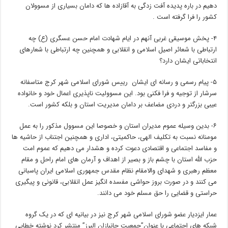
دهیم در باره پدیده آفت زدگی به آقازاده ها که دامان بسیاری از مسوولان
کشور را فرا گرفته است .
۴- پخش موسیقی غربی آنهم در ایام شهادت امام حسن عسگری (ع) چه
ارتباطی با شعائر اصیل اسلامی و انقلابی و همچنین چه ارتباطی با شعارهای
انتخاباتی ایشان دارد؟
۵- پیام رسمی و رسانه ای ایشان رییس شورای اسلامی شهر کرج متاسفانه
سرشار از توجیه و فرا فکنی بود. این مسوولیت ناپذیری اعمال خود و خانواده
عیبی بزرگتر و دردی مضاعف بر دامان مدیریت استان و بلکه کشور است.
۶- بدین وسیله عموم مدیران استان و خصوصا این مسوول مذکور را به عمل
مومنانه نسبت به تکلیف الهی، حاکمیتی، اداری و همچنین اجتناب از حاشیه ها
و مفاسد اجتماعی و اقتصادی دعوت کرده و هشدار می دهیم که عموم امت
حزب الله استان با چشم باز و بصیر از اهداف و آرمان های امام راحل و مقام
معظم رهبری و شهدای والامقام نظام مقدس جمهوری اسلامی ایران پاسبانی
می کنند و در صورت بروز حواشی مفسده انگیز عمل انقلابی، قانونی و پیگیری
حراستی و قضایی را حق مسلم خود می دانند.
عمار ایزدیار عضو شورای اسلامی شهر کرج نیز در بیانیه ای که در یک گروه
شبکه های اجتماعی با عنوان”جمعیت جانبازان البرز” منتشر کرد نوشته خطایی