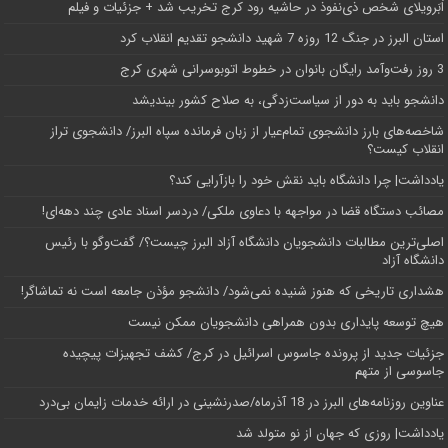
اَبَر‌ویلای شخص ذی‌نفوذ در حاشیه‌ رود کرج تخریب شد + جزئیات و فیلم
استان البرز در جنگ 12 روزه 7 شهید دانشجو تقدیم انقلاب کرد
3 روز رفت‌وآمد رایگان بانوان در خطوط اتوبوسرانی شهری کرج
دانشجو باید به دور از سیاست‌زدگی، به صلاح کشور بیندیشد
شاخصه‌های بارز دانشجوی تمام‌عیار از زبان فرمانده سپاه البرز/ دانشجوی تراز
انقلاب کیست؟
یادداشت| چرا دانشگاه باید نقش خود را بازآرایی کند؟
مصائب دستگاه قضا در مواجهه با دعاوی ملکی/ دردسر اسناد عادی چند‌ دهه‌ای!
اصلی‌ترین مطالبات دانشجویان دانشگاه آزاد البرز چیست؟/ گفت‌وگو با رئیس
دانشگاه آز‌اد
هشداری تاریخی که هنوز شنیده نمی‌شود/ دانشجو مؤذن جامعه است نه تماشاگر!
هیچ توسعه پایداری بدون همراهی دانشجویان ممکن نیست
جزئیات جدید از پرونده جاسوس اسرائیل در کرج/‌ کشف تجهیزات پیچیده
جاسوسی از متهم
عناوین روزنامه‌های البرز در ‌18 آذرماه/صدرنشینی در ارائه خدمات زایمان بی‌درد
یادداشت| روزی که جهان از نو متولد شد