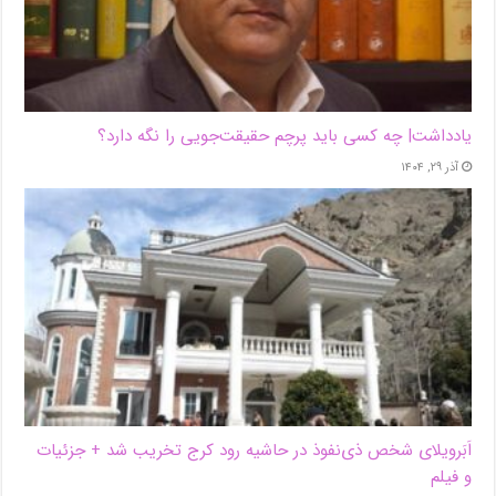
یادداشت| ‌چه کسی باید پرچم حقیقت‌جویی را نگه دارد؟
آذر ۲۹, ۱۴۰۴
اَبَر‌ویلای شخص ذی‌نفوذ در حاشیه‌ رود کرج تخریب شد + جزئیات
و فیلم