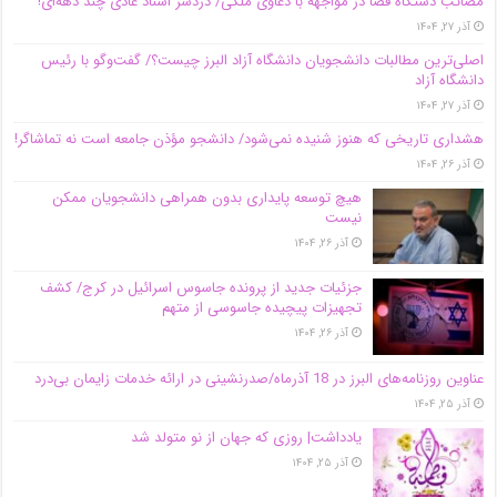
مصائب دستگاه قضا در مواجهه با دعاوی ملکی/ دردسر اسناد عادی چند‌ دهه‌ای!
آذر ۲۷, ۱۴۰۴
اصلی‌ترین مطالبات دانشجویان دانشگاه آزاد البرز چیست؟/ گفت‌وگو با رئیس
دانشگاه آز‌اد
آذر ۲۷, ۱۴۰۴
هشداری تاریخی که هنوز شنیده نمی‌شود/ دانشجو مؤذن جامعه است نه تماشاگر!
آذر ۲۶, ۱۴۰۴
هیچ توسعه پایداری بدون همراهی دانشجویان ممکن
نیست
آذر ۲۶, ۱۴۰۴
جزئیات جدید از پرونده جاسوس اسرائیل در کرج/‌ کشف
تجهیزات پیچیده جاسوسی از متهم
آذر ۲۶, ۱۴۰۴
عناوین روزنامه‌های البرز در ‌18 آذرماه/صدرنشینی در ارائه خدمات زایمان بی‌درد
آذر ۲۵, ۱۴۰۴
یادداشت| روزی که جهان از نو متولد شد
آذر ۲۵, ۱۴۰۴