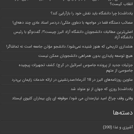
انقلاب کیست؟
یادداشت| چرا دانشگاه باید نقش خود را بازآرایی کند؟
مصائب دستگاه قضا در مواجهه با دعاوی ملکی/ دردسر اسناد عادی چند‌ دهه‌ای!
اصلی‌ترین مطالبات دانشجویان دانشگاه آزاد البرز چیست؟/ گفت‌وگو با رئیس
دانشگاه آز‌اد
هشداری تاریخی که هنوز شنیده نمی‌شود/ دانشجو مؤذن جامعه است نه تماشاگر!
هیچ توسعه پایداری بدون همراهی دانشجویان ممکن نیست
جزئیات جدید از پرونده جاسوس اسرائیل در کرج/‌ کشف تجهیزات پیچیده
جاسوسی از متهم
عناوین روزنامه‌های البرز در ‌18 آذرماه/صدرنشینی در ارائه خدمات زایمان بی‌درد
یادداشت| روزی که جهان از نو متولد شد
وقتی وقف چراغ امید نیازمندان می شود/ موقوفه ای پای بیماران کلیوی ایستاد
دسته‌ها
آشپزی و غذا
(200)