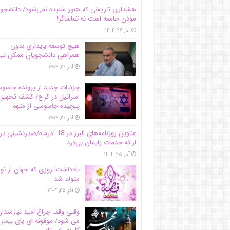
هشداری تاریخی که هنوز شنیده نمی‌شود/ دانشجو
مؤذن جامعه است نه تماشاگر!
آذر ۲۶, ۱۴۰۴
هیچ توسعه پایداری بدون
همراهی دانشجویان ممکن ن
آذر ۲۶, ۱۴۰۴
جزئیات جدید از پرونده جاس
اسرائیل در کرج/‌ کشف تجهیز
پیچیده جاسوسی از متهم
آذر ۲۶, ۱۴۰۴
عناوین روزنامه‌های البرز در ‌18 آذرماه/صدرنشینی در
ارائه خدمات زایمان بی‌درد
آذر ۲۵, ۱۴۰۴
یادداشت| روزی که جهان از نو
متولد شد
آذر ۲۵, ۱۴۰۴
وقتی وقف چراغ امید نیازمندا
می شود/ موقوفه ای پای بیمار