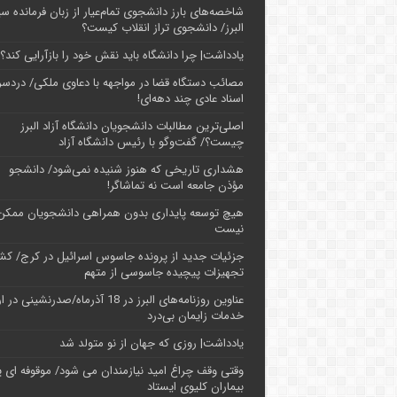
شاخصه‌های بارز دانشجوی تمام‌عیار از زبان فرمانده سپ
البرز/ دانشجوی تراز انقلاب کیست؟
یادداشت| چرا دانشگاه باید نقش خود را بازآرایی کند؟
مصائب دستگاه قضا در مواجهه با دعاوی ملکی/ دردسر
اسناد عادی چند‌ دهه‌ای!
اصلی‌ترین مطالبات دانشجویان دانشگاه آزاد البرز
چیست؟/ گفت‌وگو با رئیس دانشگاه آز‌اد
هشداری تاریخی که هنوز شنیده نمی‌شود/ دانشجو
مؤذن جامعه است نه تماشاگر!
هیچ توسعه پایداری بدون همراهی دانشجویان ممکن
نیست
جزئیات جدید از پرونده جاسوس اسرائیل در کرج/‌ ک
تجهیزات پیچیده جاسوسی از متهم
عناوین روزنامه‌های البرز در ‌18 آذرماه/صدرنشینی د
خدمات زایمان بی‌درد
یادداشت| روزی که جهان از نو متولد شد
وقتی وقف چراغ امید نیازمندان می شود/ موقوفه ای پ
بیماران کلیوی ایستاد