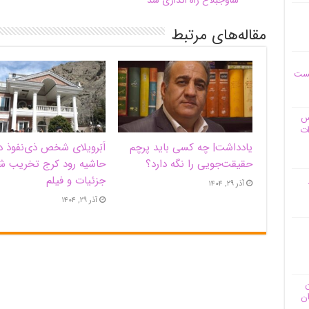
ساوجبلاغ راه اندازی شد
مقاله‌های مرتبط
یست
وس
ات
یادداشت| ‌چه کسی باید پرچم
اَبَر‌ویلای شخص ذی‌نفوذ د
حقیقت‌جویی را نگه دارد؟
حاشیه‌ رود کرج تخریب ش
جزئیات و فیلم
آذر ۲۹, ۱۴۰۴
آذر ۲۹, ۱۴۰۴
ن
ان