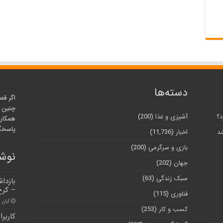
دسته‌ها
اگر قص
چنین ر
د؟
آشپزی و غذا
(200)
همکارا
پاسخگو
شد
اخبار
(11,736)
بازی و سرگرمی
(200)
نوشت
جهان
(202)
سبک زندگی
(63)
بازدا
– کرج
فناوری
(115)
آبان ۳۰, ۱۴۰۰
کسب و کار
(253)
کاربرا