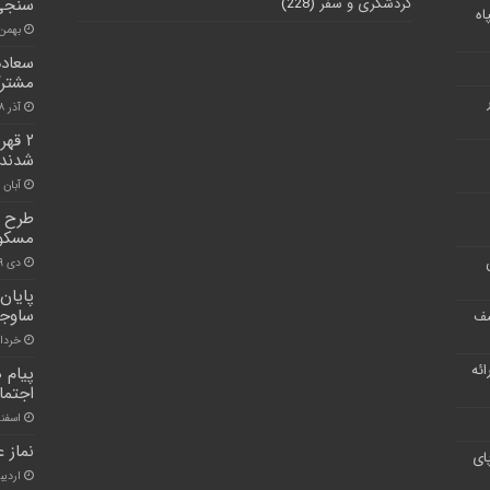
گردشگری و سفر
(228)
سنجی 
اه
بهمن ۲۵, ۰۰
سعادت
مشتر
آذر ۲۸, ۱۴۰۰
۲ قه
شدند
آبان ۳۰, ۱۴۰۰
طرح ج
مسکوت
دی ۱۹, ۱۴۰۰
ساوجب
شف
خرداد ۱۵, 
ر ارائه
پیام 
اجتم
اسفند ۲۹, 
نماز ع
ای
اردیبهشت