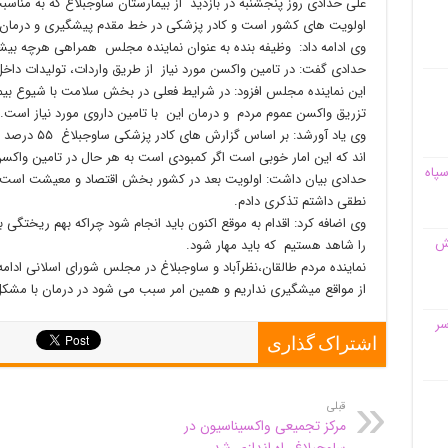
علی حدادی روز پنجشنبه در بازدید از بیمارستان ساوجبلاغ که به مناسب
اولویت های کشور است و کادر پزشکی در خط مقدم پیشگیری و درمان 
وی ادامه داد: وظیفه بنده به عنوان نماینده مجلس همراهی هرچه بیشت
حدادی گفت: در تامین واکسن مورد نیاز از طریق واردات، تولیدات داخل
این نماینده مجلس افزود: در شرایط فعلی در بخش سلامت با شیوع بیما
تزریق واکسن عموم مردم و درمان این با تامین داروی مورد نیاز است.
وی یاد آورشد:
اند که این امار خوبی است اگر کمبودی است به هر حال در تامین واک
سپاه
حدادی بیان داشت: اولویت بعد در کشور بخش اقتصاد و معیشت است که
نطقی داشتم تذکری دادم.
وی اضافه کرد: اقدام به موقع اکنون باید انجام شود چراکه بهم ریختگی ب
قش
را شاهد هستیم که باید مهار شود.
نماینده مردم طالقان،نظرآباد و ساوجبلاغ در مجلس شورای اسلانی ادام
از مواقع میشگیری نداریم و همین امر سبب می شود در درمان با مشک
سر
اشتراک گذاری
قبلی
مرکز تجمیعی واکسیناسیون در