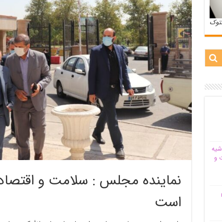
ستوک
شیه‌
 و
نماینده مجلس : سلامت و اقتصاد 
م
است