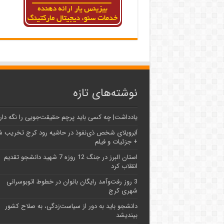
نوشته‌های تازه
یادداشت| ‌چه کسی باید پرچم حقیقت‌جویی را نگه دار
اَبَر‌ویلای شخص ذی‌نفوذ در حاشیه‌ رود کرج تخریب 
+ جزئیات و فیلم
استان البرز در جنگ 12 روزه 7 شهید دانشجو تقدیم
انقلاب کرد
3 روز رفت‌وآمد رایگان بانوان در خطوط اتوبوسرانی
شهری کرج
دانشجو باید به دور از سیاست‌زدگی، به صلاح کشور
بیندیشد