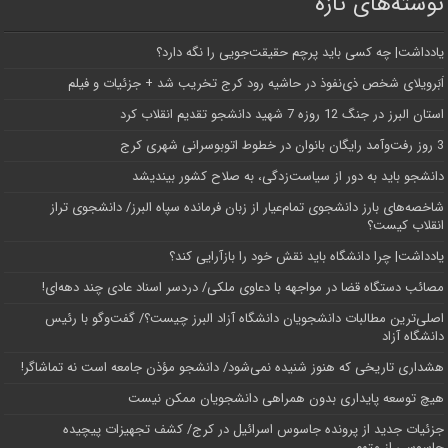
نوشته‌های تازه
یادداشت| ‌چه کسی باید پرچم حقیقت‌جویی را نگه دارد؟
اَبَر‌ویلای شخص ذی‌نفوذ در حاشیه‌ رود کرج تخریب شد + جزئیات و فیلم
استان البرز در جنگ 12 روزه 7 شهید دانشجو تقدیم انقلاب کرد
3 روز رفت‌وآمد رایگان بانوان در خطوط اتوبوسرانی شهری کرج
دانشجو باید به دور از سیاست‌زدگی، به صلاح کشور بیندیشد
شاخصه‌های بارز دانشجوی تمام‌عیار از زبان فرمانده سپاه البرز/ دانشجوی تراز
انقلاب کیست؟
یادداشت| چرا دانشگاه باید نقش خود را بازآرایی کند؟
مصائب دستگاه قضا در مواجهه با دعاوی ملکی/ دردسر اسناد عادی چند‌ دهه‌ای!
اصلی‌ترین مطالبات دانشجویان دانشگاه آزاد البرز چیست؟/ گفت‌وگو با رئیس
دانشگاه آز‌اد
هشداری تاریخی که هنوز شنیده نمی‌شود/ دانشجو مؤذن جامعه است نه تماشاگر!
هیچ توسعه پایداری بدون همراهی دانشجویان ممکن نیست
جزئیات جدید از پرونده جاسوس اسرائیل در کرج/‌ کشف تجهیزات پیچیده
جاسوسی از متهم