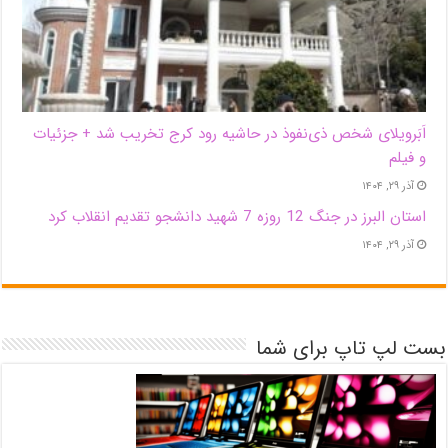
اَبَر‌ویلای شخص ذی‌نفوذ در حاشیه‌ رود کرج تخریب شد + جزئیات
و فیلم
آذر ۲۹, ۱۴۰۴
استان البرز در جنگ 12 روزه 7 شهید دانشجو تقدیم انقلاب کرد
آذر ۲۹, ۱۴۰۴
بست لپ تاپ برای شما