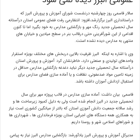
عمومی البرز دیده نمی شود
سالار قاسمی روز چهارشنبه درنشست شورای آموزش و پرورش البرز که
دراستانداری البرز برگزارشد،افزود: انتظارمی رفت فضای عمومی استان درآستانه
سال تحصیلی جدید رنگ مهر و بازگشایی مدارس به خود بگیرد اما تا کنون
اقدامی از این شورآفرینی حتی درقالب بنر در سطح میادین و خیابان های
منتهی به مدارس دیده نشده استت.
وی با اشاره به اینکه البرز ظرفیت بالایی دربخش های مختلف بویژه استقرار
واحدهای تولیدی و صنعتی دارد، خاطرنشان کرد: آموزش و پرورش استان
درآستانه سال تحصیلی جدید دیگر نباید دغدغه بازگشایی مدارس حداقل در
زمینه تامین مواد ضدعفونی، نظافت و یا آماده سازی فضای مدارس برای
استقبال ازدانش آموزان داشته باشد.
قاسمی بیان داشت: آماده سازی مدارس در قالب پروژه مهر برای سال
تحصیلی جدید در البرز انجام شده است ولی به دلیل کمبود زیرساخت ها و
رشد سالانه جمعیت دانش آموزی استان که بالتر از میانگین کشوری است نیاز
به همکاری همه دستگاه های اجرایی استان بویژه فرمانداری ها ، شهرداری ها
و شوراهای اسلامی شهر و روستا داریم.
مدیرکل آموزش و پرورش البرز یادآورشد: بازگشایی مدارس البرز نیاز به پیامی