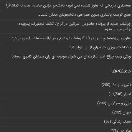
هشداری تاریخی که هنوز شنیده نمی‌شود/ دانشجو مؤذن جامعه است نه تماشاگر!
هیچ توسعه پایداری بدون همراهی دانشجویان ممکن نیست
جزئیات جدید از پرونده جاسوس اسرائیل در کرج/‌ کشف تجهیزات پیچیده
جاسوسی از متهم
عناوین روزنامه‌های البرز در ‌18 آذرماه/صدرنشینی در ارائه خدمات زایمان بی‌درد
یادداشت| روزی که جهان از نو متولد شد
وقتی وقف چراغ امید نیازمندان می شود/ موقوفه ای پای بیماران کلیوی ایستاد
دسته‌ها
آشپزی و غذا
(200)
اخبار
(11,736)
بازی و سرگرمی
(200)
جهان
(202)
سبک زندگی
(63)
فناوری
(115)