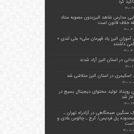
تاکید کرد
یی مدارس شاهد البرزبدون مصوبه ستاد
ه خلاف قانون است
آموزان البرز یاد قهرمان ملی« علی لَندی »
امی داشتند
۱۴۰۰
 رویداد تولید محتوای دیجیتال بسیج در
آغاز شد
ک سنگین صبحگاهی در آزادراه تهران ـ
حدوده پل فردیس/ کرج ـ چالوس عادی و
است
۱۴۰۰