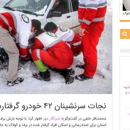
ستوک
شیه‌
 و
نجات سرنشینان ۴۲ خودرو گرفتارشده در البرز
م
محمدباقر
خلفی
در گفت‌وگو با
خبرنگار مهر
اظهار کرد: با توجه بارش بر
استان برای امدادرسانی و اسکان افراد گرفتار شده در برف و کولاک به ح