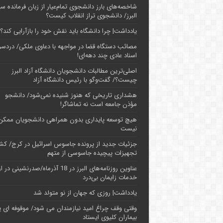
شاخصه‌های بارز دانشجوی تمام‌عیار از زبان فرمانده سپ
البرز/ دانشجوی تراز انقلاب کیست؟
یادداشت| چرا دانشگاه باید نقش خود را بازآرایی کند؟
مصائب دستگاه قضا در مواجهه با دعاوی ملکی/ دردسر
اسناد عادی چند‌ دهه‌ای!
اصلی‌ترین مطالبات دانشجویان دانشگاه آزاد البرز
چیست؟/ گفت‌وگو با رئیس دانشگاه آز‌اد
هشداری تاریخی که هنوز شنیده نمی‌شود/ دانشجو
مؤذن جامعه است نه تماشاگر!
هیچ توسعه پایداری بدون همراهی دانشجویان ممکن
نیست
جزئیات جدید از پرونده جاسوس اسرائیل در کرج/‌ ک
تجهیزات پیچیده جاسوسی از متهم
عناوین روزنامه‌های البرز در ‌18 آذرماه/صدرنشینی د
خدمات زایمان بی‌درد
یادداشت| روزی که جهان از نو متولد شد
وقتی وقف چراغ امید نیازمندان می شود/ موقوفه ای پ
بیماران کلیوی ایستاد