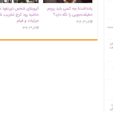
یادداشت| ‌چه کسی باید پرچم
اَبَر‌ویلای شخص ذی‌نفوذ د
حقیقت‌جویی را نگه دارد؟
حاشیه‌ رود کرج تخریب ش
جزئیات و فیلم
آذر ۲۹, ۱۴۰۴
یست
آذر ۲۹, ۱۴۰۴
وس
ات
ن
ان