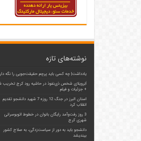
نوشته‌های تازه
یادداشت| ‌چه کسی باید پرچم حقیقت‌جویی را نگه دار
اَبَر‌ویلای شخص ذی‌نفوذ در حاشیه‌ رود کرج تخریب 
+ جزئیات و فیلم
استان البرز در جنگ 12 روزه 7 شهید دانشجو تقدیم
انقلاب کرد
3 روز رفت‌وآمد رایگان بانوان در خطوط اتوبوسرانی
شهری کرج
دانشجو باید به دور از سیاست‌زدگی، به صلاح کشور
بیندیشد