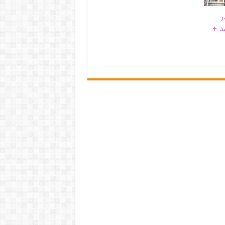
ر
د +