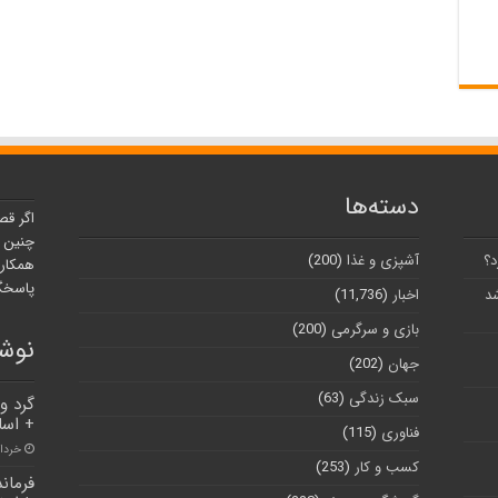
دسته‌ها
اگر قص
چنین ر
د؟
آشپزی و غذا
(200)
همکارا
پاسخگو
شد
اخبار
(11,736)
بازی و سرگرمی
(200)
نوشت
جهان
(202)
سبک زندگی
(63)
گرد و 
+ اسا
فناوری
(115)
خرداد ۲, ۱
کسب و کار
(253)
فرمان