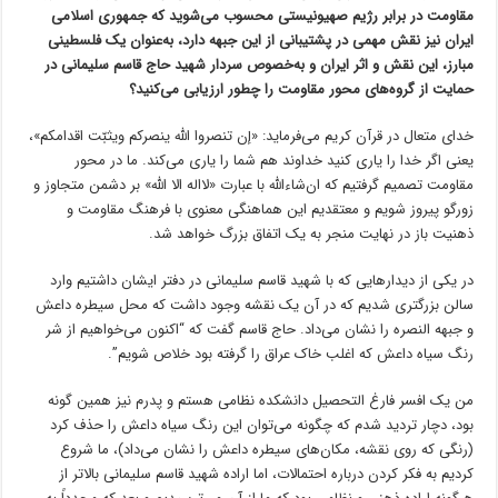
مقاومت در برابر رژیم صهیونیستی محسوب می‌شوید که جمهوری اسلامی
ایران نیز نقش مهمی در پشتیبانی از این جبهه دارد، به‌عنوان یک فلسطینی
مبارز، این نقش و اثر ایران و به‌خصوص سردار شهید حاج قاسم سلیمانی در
حمایت از گروه‌های محور مقاومت را چطور ارزیابی می‌کنید؟
خدای متعال در قرآن کریم می‌فرماید: «إن تنصروا اللّه ینصرکم ویثبّت اقدامکم»،
یعنی اگر خدا را یاری کنید خداوند هم شما را یاری می‌کند. ما در محور
مقاومت تصمیم گرفتیم که ان‌شاءالله با عبارت «لااله الا الله» بر دشمن متجاوز و
زورگو پیروز شویم و معتقدیم این هماهنگی معنوی با فرهنگ مقاومت و
ذهنیت باز در نهایت منجر به یک اتفاق بزرگ خواهد شد.
در یکی از دیدارهایی که با شهید قاسم سلیمانی در دفتر ایشان داشتیم وارد
سالن بزرگتری شدیم که در آن یک نقشه وجود داشت که محل سیطره داعش
و جبهه النصره را نشان می‌داد. حاج قاسم گفت که “اکنون می‌خواهیم از شر
رنگ سیاه داعش که اغلب خاک عراق را گرفته بود خلاص شویم”.
من یک افسر فارغ التحصیل دانشکده نظامی هستم و پدرم نیز همین گونه
بود، دچار تردید شدم که چگونه می‌توان این رنگ سیاه داعش را حذف کرد
(رنگی که روی نقشه، مکان‌های سیطره داعش را نشان می‌داد)، ما شروع
کردیم به فکر کردن درباره احتمالات، اما اراده شهید‌ قاسم‌ سلیمانی بالاتر از