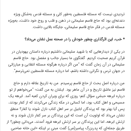
تردیدی نیست که مسئله فلسطین به‌طور کلی و مسئله قدس به‌شکل ویژه
دغدغه‌ای بود که حاج قاسم سلیمانی در ذهن و قلب و روح خود داشت، به‌ویژه
مسئله قدس در فکر حاج قاسم سلیمانی، جایگاه بالایی داشت.
* خب، این اثرگذاری چطور خودش را در صحنه عمل نشان می‌داد؟
در یکی از دیدارهایی که با شهید سلیمانی داشتیم درباره داستان یهودیان در
قرآن کریم صحبت کردیم. گفتگوی ما بسیار جالب و مفصل بود. حاج قاسم
سلیمانی در آن زمان گفت که “من اگر درباره هرگونه مسئله انقلابی و مبارزاتی
در جهان ترس و نگرانی داشته باشم، اما درباره مسئله فلسطین نمی‌ترسم”.
من درباره اصل بحث از حاج قاسم پرسیدم. من به تاریخ علاقه دارم و حاج
قاسم نیز عاشق تاریخ و در آن ماهر بود. ایشان به من گفت؛ “می‌خواهم از تو
درباره ابرهه حبشی سؤال کنم؛ روزی که برای ویران کردن کعبه آمد. ابرهه یک
مسیحی و اهل کتاب بود، اما کسانی در مکه زندگی می‌کردند که از کفار بودند،
پس آیا بهتر بود که پرندگان ابابیل بر سر اهل کتاب نازل شوند یا کفار؟ منطق
نشان می‌داد که اولویت آن است که این پرندگان بر سر کفار نازل شوند و نه
ارتش ابرهه، اما این پرندگان بر سر ارتش ابرهه فرود آمدند، می‌دانی چطور؟ از
طریق جمله‌ای که پدربزرگ پیامبر(ص) گفت مبنی بر اینکه «این خانه صاحبی