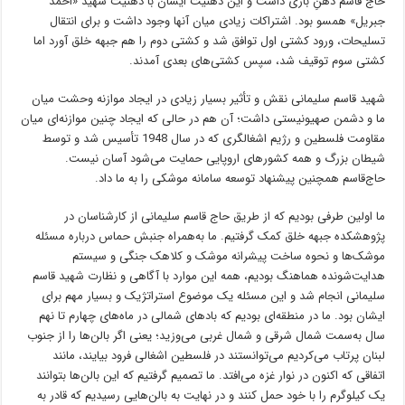
حاج قاسم ذهنِ بازی داشت و این ذهنیت ایشان با ذهنیت شهید «احمد
جبریل» همسو بود. اشتراکات زیادی میان آنها وجود داشت و برای انتقال
تسلیحات، ورود کشتی اول توافق شد و کشتی دوم را هم جبهه خلق آورد اما
کشتی سوم توقیف شد، سپس کشتی‌های بعدی آمدند.
شهید قاسم سلیمانی نقش و تأثیر بسیار زیادی در ایجاد موازنه وحشت میان
ما و دشمن صهیونیستی داشت؛ آن هم در حالی که ایجاد چنین موازنه‌ای میان
مقاومت فلسطین و رژیم اشغالگری که در سال 1948 تأسیس شد و توسط
شیطان بزرگ و همه کشورهای اروپایی حمایت می‌شود آسان نیست.
حاج‌قاسم همچنین پیشنهاد توسعه سامانه موشکی را به ما داد.
ما اولین طرفی بودیم که از طریق حاج قاسم سلیمانی از کارشناسان در
پژوهشکده جبهه خلق کمک گرفتیم. ما به‌همراه جنبش حماس درباره مسئله
موشک‌ها و نحوه ساخت پیشرانه موشک و کلاهک جنگی و سیستم
هدایت‌شونده هماهنگ بودیم، همه این موارد با آگاهی و نظارت شهید قاسم
سلیمانی انجام شد و این مسئله یک موضوع استراتژیک و بسیار مهم برای
ایشان بود. ما در منطقه‌ای بودیم که بادهای شمالی در ماه‌های چهارم تا نهم
سال به‌سمت شمال شرقی و شمال غربی می‌وزید؛ یعنی اگر بالن‌ها را از جنوب
لبنان پرتاب می‌کردیم می‌توانستند در فلسطین اشغالی فرود بیایند، مانند
اتفاقی که اکنون در نوار غزه می‌افتد. ما تصمیم گرفتیم که این بالن‌ها بتوانند
یک کیلوگرم را با خود حمل کنند و در نهایت به بالن‌هایی رسیدیم که قادر به