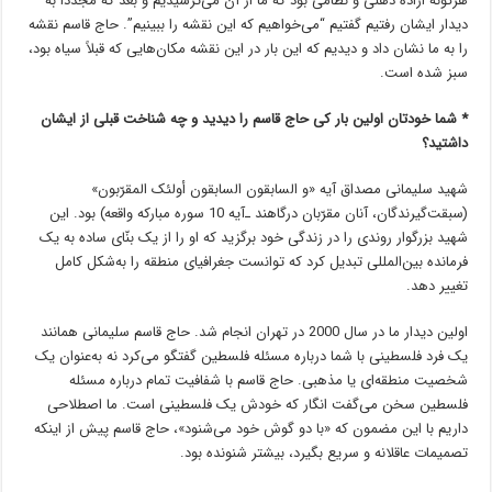
هرگونه اراده ذهنی و نظامی بود که ما از آن می‌ترسیدیم و بعد که مجدداً به
دیدار ایشان رفتیم گفتیم “می‌خواهیم که این نقشه را ببینیم”. حاج قاسم نقشه
را به ما نشان داد و دیدیم که این بار در این نقشه مکان‌هایی که قبلاً سیاه بود،
سبز شده است.
* شما خودتان اولین بار کی حاج قاسم را دیدید و چه شناخت قبلی از ایشان
داشتید؟
شهید سلیمانی مصداق آیه «و السابقون السابقون أولئک المقرّبون»
(سبقت‌گیرندگان، آنان مقرّبان درگاهند ـ‌آیه 10 سوره مبارکه واقعه) بود. این
شهید بزرگوار روندی را در زندگی خود برگزید که او را از یک بنّای ساده به یک
فرمانده بین‌المللی تبدیل کرد که توانست جغرافیای منطقه را به‌شکل کامل
تغییر دهد.
اولین دیدار ما در سال 2000 در تهران انجام شد. حاج قاسم سلیمانی همانند
یک فرد فلسطینی با شما درباره مسئله فلسطین گفتگو می‌کرد نه به‌عنوان یک
شخصیت منطقه‌ای یا مذهبی. حاج قاسم با شفافیت تمام درباره مسئله
فلسطین سخن می‌گفت انگار که خودش یک فلسطینی است. ما اصطلاحی
داریم با این مضمون که «با دو گوش خود می‌شنود»، حاج قاسم پیش از اینکه
تصمیمات عاقلانه و سریع بگیرد، بیشتر شنونده بود.