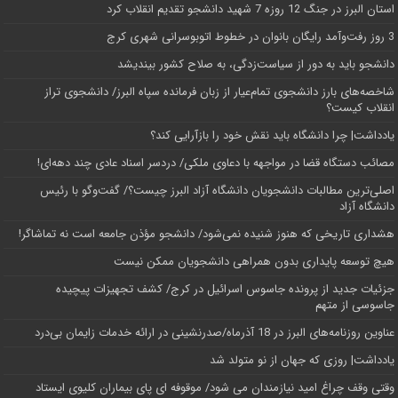
استان البرز در جنگ 12 روزه 7 شهید دانشجو تقدیم انقلاب کرد
3 روز رفت‌وآمد رایگان بانوان در خطوط اتوبوسرانی شهری کرج
دانشجو باید به دور از سیاست‌زدگی، به صلاح کشور بیندیشد
شاخصه‌های بارز دانشجوی تمام‌عیار از زبان فرمانده سپاه البرز/ دانشجوی تراز
انقلاب کیست؟
یادداشت| چرا دانشگاه باید نقش خود را بازآرایی کند؟
مصائب دستگاه قضا در مواجهه با دعاوی ملکی/ دردسر اسناد عادی چند‌ دهه‌ای!
اصلی‌ترین مطالبات دانشجویان دانشگاه آزاد البرز چیست؟/ گفت‌وگو با رئیس
دانشگاه آز‌اد
هشداری تاریخی که هنوز شنیده نمی‌شود/ دانشجو مؤذن جامعه است نه تماشاگر!
هیچ توسعه پایداری بدون همراهی دانشجویان ممکن نیست
جزئیات جدید از پرونده جاسوس اسرائیل در کرج/‌ کشف تجهیزات پیچیده
جاسوسی از متهم
عناوین روزنامه‌های البرز در ‌18 آذرماه/صدرنشینی در ارائه خدمات زایمان بی‌درد
یادداشت| روزی که جهان از نو متولد شد
وقتی وقف چراغ امید نیازمندان می شود/ موقوفه ای پای بیماران کلیوی ایستاد