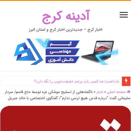
آدینه کرج
اخبار کرج – جدیدترین اخبار کرج و استان البرز
یادداشت| ‌چه کسی باید پرچم حقیقت‌جویی را نگه دارد؟
اَبَر‌ویلای شخص ذی‌نفوذ در حاشیه‌ رود کرج تخریب شد + جزئیات و فیلم
صفحه اصلی
»
اخبار
»
ناگفته‌هایی از تسلیح موشکی غزه توسط حاج قاسم/ سردار
سلیمانی گفت “درباره قدس هیچ ترسی ندارم”/ گفتگوی اختصاصی با خالد جبریل