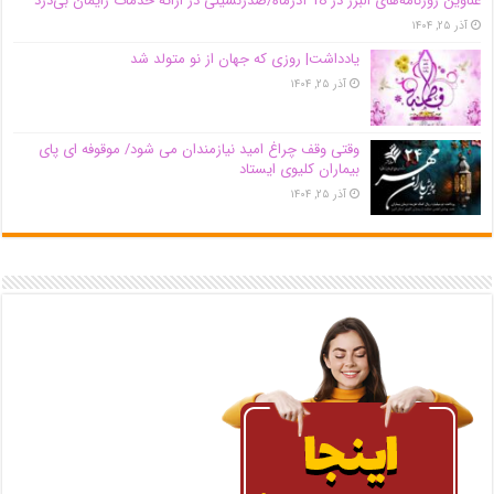
عناوین روزنامه‌های البرز در ‌18 آذرماه/صدرنشینی در ارائه خدمات زایمان بی‌درد
آذر ۲۵, ۱۴۰۴
یادداشت| روزی که جهان از نو متولد شد
آذر ۲۵, ۱۴۰۴
وقتی وقف چراغ امید نیازمندان می شود/ موقوفه ای پای
بیماران کلیوی ایستاد
آذر ۲۵, ۱۴۰۴