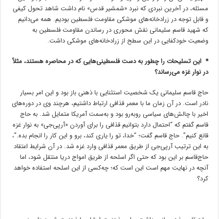
مسئله، در آخرین نبردی که نبرد «شمشیر قدس» نام داشت شاهد تحول کیفی
و قابل توجه در زرادخانه‌های موشکی مقاومت فلسطین بودیم. همه می‌دانیم
که شهید ‌قاسم‌ سلیمانی نقش محوری در رساندن مقاومت فلسطین به
وضعیت خودکفایی در این سطح از زرادخانه‌های موشکی داشت.
* این تسلیحات را چطور به دست فلسطینی‌هایی که در محاصره هستند، مثلاً
در نوار غزه می‌رساند؟
حاج قاسم سلیمانی یک شخصیت استثنایی با ذهنی باز بود و این امر بسیار
نادر است. در آن زمان ما با معمر قذافی ارتباط داشتیم، هرچند وی در دوره‌های
اخیر با چالش‌های سیاسی روبه‌رو بود و به‌سمت آمریکا متمایل شد. به حاج
قاسم گفتم که “احتمال دارد بتوانیم قذافی را برای آوردن «آرپی‌جی» به نوار غزه
قانع کنیم”. حاج قاسم گفت؛ “خدا، تو را یاری کند، برو و این کار را انجام بده.”،
به این ترتیب آرپی‌جی از طریق معمر قذافی وارد غزه شد. در آن شرایط اعتقاد
حاج‌قاسم بر این بود که حتی اگر اسلحه از طریق امواج دریا منتقل شود، اما
آنچه در نهایت مهم است این است که؛ چه‌کسی از این اسلحه استفاده خواهد
کرد؟