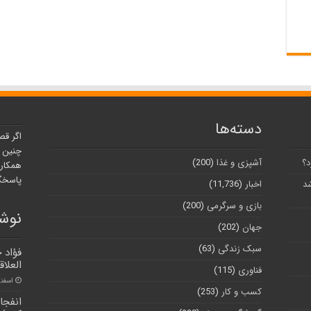
دسته‌ها
اگر قص
چنین ر
د؟
آشپزی و غذا
(200)
همکارا
پاسخگو
شد
اخبار
(11,736)
بازی و سرگرمی
(200)
نوشت
جهان
(202)
سبک زندگی
(63)
فؤاد 
العلاق
فناوری
(115)
اسفند ۲۲, 
کسب و کار
(253)
انفجا