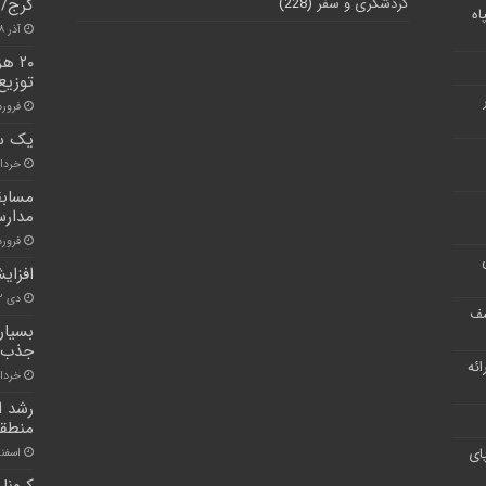
گردشگری و سفر
(228)
کرج/ 
اه
آذر ۸, ۱۴۰۰
۲۰ 
توزیع
فروردین 
یک سا
خرداد ۱۸, 
مسابق
مدارس
فروردین ۶
افزای
دی ۲۲, ۱۴۰۰
شف
بسیار
جذب ب
ر ارائه
خرداد ۱۷, 
رشد ا
منطقه
ای
اسفند ۱۹, 