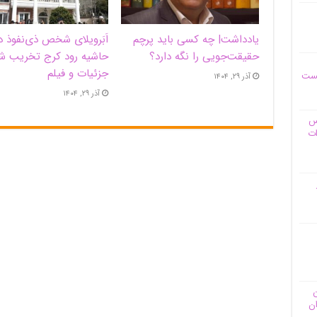
یادداشت| ‌چه کسی باید پرچم
اَبَر‌ویلای شخص ذی‌نفوذ د
حقیقت‌جویی را نگه دارد؟
حاشیه‌ رود کرج تخریب ش
جزئیات و فیلم
یست
آذر ۲۹, ۱۴۰۴
آذر ۲۹, ۱۴۰۴
وس
ات
ن
ان