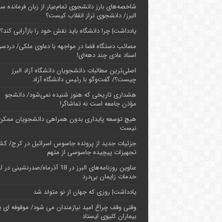
شاخصه‌های بارز دانشجوی تمام‌عیار از زبان فرمانده سپ
البرز/ دانشجوی تراز انقلاب کیست؟
یادداشت| چرا دانشگاه باید نقش خود را بازآرایی کند؟
مصائب دستگاه قضا در مواجهه با دعاوی ملکی/ دردسر
اسناد عادی چند‌ دهه‌ای!
اصلی‌ترین مطالبات دانشجویان دانشگاه آزاد البرز
چیست؟/ گفت‌وگو با رئیس دانشگاه آز‌اد
هشداری تاریخی که هنوز شنیده نمی‌شود/ دانشجو
مؤذن جامعه است نه تماشاگر!
هیچ توسعه پایداری بدون همراهی دانشجویان ممکن
نیست
جزئیات جدید از پرونده جاسوس اسرائیل در کرج/‌ ک
تجهیزات پیچیده جاسوسی از متهم
عناوین روزنامه‌های البرز در ‌18 آذرماه/صدرنشینی د
خدمات زایمان بی‌درد
یادداشت| روزی که جهان از نو متولد شد
وقتی وقف چراغ امید نیازمندان می شود/ موقوفه ای پ
بیماران کلیوی ایستاد