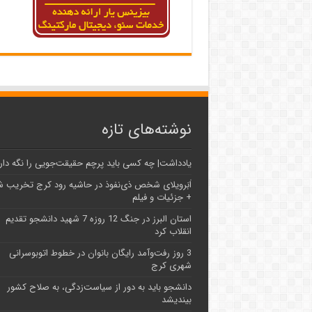
نوشته‌های تازه
یادداشت| ‌چه کسی باید پرچم حقیقت‌جویی را نگه دار
اَبَر‌ویلای شخص ذی‌نفوذ در حاشیه‌ رود کرج تخریب 
+ جزئیات و فیلم
استان البرز در جنگ 12 روزه 7 شهید دانشجو تقدیم
انقلاب کرد
3 روز رفت‌وآمد رایگان بانوان در خطوط اتوبوسرانی
شهری کرج
دانشجو باید به دور از سیاست‌زدگی، به صلاح کشور
بیندیشد