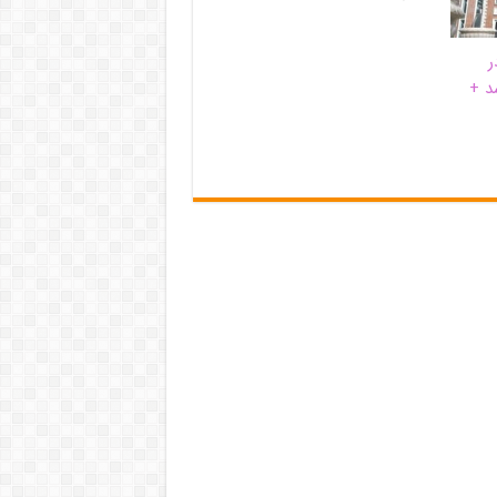
ر
د +