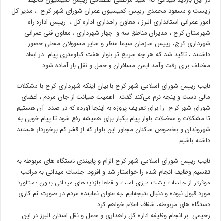
در این بازدید میدانی که ‌سید مرتضی اعتصامی رییس کمیسیون محیط
زیست و مسعود محمدی رییس کمیسیون عمران شورای شهر کرج ، مدیر کل
امور عمرانی استانداری البرز ، معاون راهداری اداره کل ، رییس اداره راه
شهرستان کرج ، مدیران مناطق سه و چهار شهرداری ، معاون فنی عمرانی
شهرداری کرج، رییس سازمان سیما منظر و سایر مسوولان محلی حضور
داشتند ، تاکید شد که هر چه سریع تر بلوار هفت کیلومتری پیام در ابعاد
مختلف برای رفت وآمد ایمن مسافران و حمل و نقل بار آماده شود.
نایب رییس شورای اسلامی شهر کرج با بیان اینکه شهرداری کرج با مشکلات
مالی دست‌ و پنجه نرم می‌کند گفت: اهمیت صیانت از جان مردم ، اعضای
شورای شهر کرج را برای تعریف پروژه به اینجا آورده که در صدد آن هستیم
تا مشکلات و معضلات بلوار پیام یکبار برای همیشه رفع شود تا پیام خوبی به
شهروندان و بخصوص ساکنان مجاور این بلوار که از قشر کم برخوردار هستند
داشته باشیم.
نایب رییس شورای اسلامی شهر کرج الزام و پایبندی دستگاه های مربوطه به
تقسیم وظایف انجام شده را خواستار شد و افزود: جلسات میدانی به مراتب
موثرتر از جلسات پشت میزی است و قطعا بازدیدهای میدانیِ بدون دستاورد
مورد قبول نبوده و دنبال نتیجه‌ایم ،به عنوان نماینده مردم در صورت کم کاری
دستگاه های مربوطه، شفاف اعلام خواهم کرد.
رحیمی بر انجام وظیفه اداره کل راهداری و حمل و نقل استان البرز در این