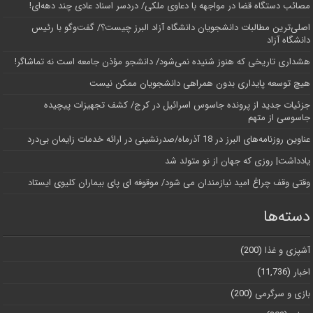
مصائب دستگاه قضا در مواجهه با دعاوی ملکی/ دردسر اسناد عادی چند‌ دهه‌ای!
اصلی‌ترین مطالبات دانشجویان دانشگاه آزاد البرز چیست؟/ گفت‌وگو با رئیس
دانشگاه آز‌اد
هشداری تاریخی که هنوز شنیده نمی‌شود/ دانشجو مؤذن جامعه است نه تماشاگر!
هیچ توسعه پایداری بدون همراهی دانشجویان ممکن نیست
جزئیات جدید از پرونده جاسوس اسرائیل در کرج/‌ کشف تجهیزات پیچیده
جاسوسی از متهم
عناوین روزنامه‌های البرز در ‌18 آذرماه/صدرنشینی در ارائه خدمات زایمان بی‌درد
یادداشت| روزی که جهان از نو متولد شد
وقتی وقف چراغ امید نیازمندان می شود/ موقوفه ای پای بیماران کلیوی ایستاد
دسته‌ها
آشپزی و غذا
(200)
اخبار
(11,736)
بازی و سرگرمی
(200)