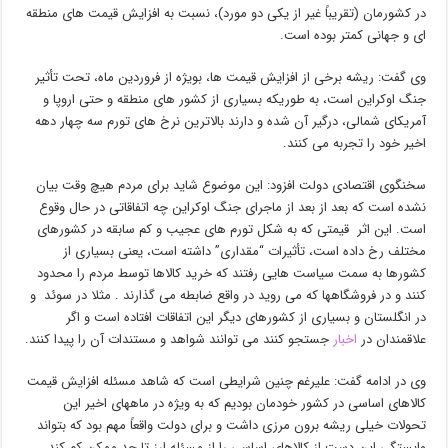
در کشورمان (تقریباً غیر از یکی دو مورد)، نسبت به افزایش قیمت های منطقه
ای و جهانی کمتر بوده است.
وی گفت: ریشه برخی از افزایش قیمت ها، بویژه از فروردین ماه، تحت تأثیر
جنگ اوکراین است، به طوریکه بسیاری از کشور های منطقه و حتی اروپا و
آمریکای شمالی، درگیر آن شده و دارند بالاترین نرخ های تورم سه چهار دهه
اخیر خود را تجربه می کنند.
سخنگوی اقتصادی دولت افزود: این موضوع شاید برای مردم هیچ وقت بیان
نشده است که بعد از بعد از ماجرای جنگ اوکراین چه اتفاقاتی در حال وقوع
است. این اثر قیمتی که به شکل تورم های عجیب و کم سابقه در کشورهای
مختلف رخ داده است، تأثیرات “مقداری” داشته است، یعنی بسیاری از
کشورها به سمت سیاست هایی رفتند که خرید کالاها توسط مردم را محدود
کنند و در فروشگاهها که می روید در واقع ضابطه می گذارند . مثلا در سوئد و
در انگلستان و بسیاری از کشورهای دیگر این اتفاقات افتاده است و اگر
علاقمندان در
اخبار
جستجو کنند می توانند شواهد و مستندات آن را پیدا کنند.
وی در ادامه گفت: علیرغم چنین شرایطی است که شاهد مسئله افزایش قیمت
کالاهای اساسی در کشور خودمان بودیم که به ویژه در ماههای اخیر این
تحولات خیلی ریشه برون مرزی داشت و برای دولت واقعاً مهم بود که بتواند
وابستگی این دست از کالاهای اساسی را از مسئله ارز تا حد ممکن کم کند،