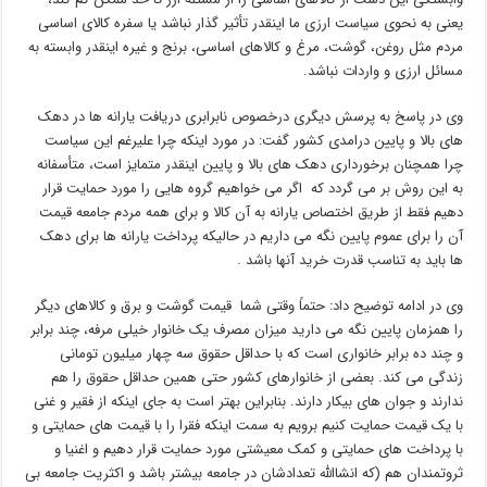
یعنی به نحوی سیاست ارزی ما اینقدر تأثیر گذار نباشد یا سفره کالای اساسی
مردم مثل روغن، گوشت، مرغ و کالاهای اساسی، برنج و غیره اینقدر وابسته به
مسائل ارزی و واردات نباشد.
وی در پاسخ به پرسش دیگری درخصوص نابرابری دریافت یارانه ها در دهک
های بالا و پایین درامدی کشور گفت: در مورد اینکه چرا علیرغم این سیاست
چرا همچنان برخورداری دهک های بالا و پایین اینقدر متمایز است، متأسفانه
به این روش بر می گردد که اگر می خواهیم گروه هایی را مورد حمایت قرار
دهیم فقط از طریق اختصاص یارانه به آن کالا و برای همه مردم جامعه قیمت
آن را برای عموم پایین نگه می داریم در حالیکه پرداخت یارانه ها برای دهک
ها باید به تناسب قدرت خرید آنها باشد .
وی در ادامه توضیح داد: حتماً وقتی شما قیمت گوشت و برق و کالاهای دیگر
را همزمان پایین نگه می دارید میزان مصرف یک خانوار خیلی مرفه، چند برابر
و چند ده برابر خانواری است که با حداقل حقوق سه چهار میلیون تومانی
زندگی می کند. بعضی از خانوارهای کشور حتی همین حداقل حقوق را هم
ندارند و جوان های بیکار دارند. بنابراین بهتر است به جای اینکه از فقیر و غنی
با یک قیمت حمایت کنیم برویم به سمت اینکه فقرا را با قیمت های حمایتی و
با پرداخت های حمایتی و کمک معیشتی مورد حمایت قرار دهیم و اغنیا و
ثروتمندان هم (که انشاالله تعدادشان در جامعه بیشتر باشد و اکثریت جامعه بی