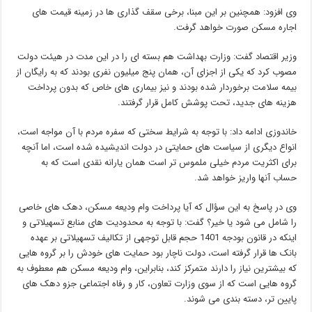
وی افزود: همچنین بر این مبنا، برخی سقف گذاری ها در زمینه قیمت های
اجاره مسکن صورت خواهد گرفت.
وزیر اقتصاد گفت: وزارت بهداشت هم بسته ای را در این مدت در هیئت دولت
مصوب کرد که یکی از اجزای آن، همان پنج میلیون نفری بودند که به رایگان از
بیمه سلامت برخوردار شده بودند و نیز بیماری های خاص که بدون پرداخت
هزینه های جدید، تحت پوشش کامل قرار گرفتند.
خاندوزی ادامه داد: با توجه به شرایط سختی که سفره مردم با آن مواجه است،
انواع دیگری از سیاست های حمایتی در دولت اندیشیده شده است، اما آنچه
برای اکثریت مردم خیلی ملموس تر است همان یارانه نقدی است که به
حساب آنها واریز خواهد شد.
وی در پاسخ به این سؤال که آیا پرداخت وام ودیعه مسکن، دهک های خاصی
را شامل می شود یا خیر؟ گفت: با توجه به محدودیت های منابع تسهیلاتی و
اینکه در قانون بودجه 1401 حجم قابل توجهی از تکالیف تسهیلاتی بر عهده
بانک ها قرار گرفته است، دولت ناچار بود حمایت های خودش را بر گروه هایی
که بیشترین نیاز را دارند متمرکز کند، بنابراین، وام ودیعه مسکن هم معطوف به
گروه هایی است که از سوی وزارت تعاون، کار و رفاه اجتماعی جزو دهک های
پایین تر، دسته بندی می شوند.