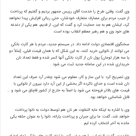
وی گفت: وقتی طرح را خدمت آقای رییس جمهور بردیم و گفتیم که پرداخت
از جیب مردم برای مصارف متعارف خودشان، حتی ریالی افزایش پیدا نخواهد
کرد، ایشان هم به جد حمایت کرد و گفت که این، از قدیم، هم یکی از دغدغه
های خود وی و هم رهبر معظم انقلاب بوده است.
سخنگوی اقتصادی دولت ادامه داد: در سیستم جدید، مردم با هر کارت بانکی
می توانند از نانوایی خرید کنند، به این شکل که با همان قیمت قبلی، (مثلاً دو
یا سه هزار تومان) پول نان از کارت بانکی آنها کسر شده و فقط تعداد نان
خریداری شده در این سامانه جدید ثبت می شود .
وی تصریح کرد: با این ساز و کار، معلوم می شود چقدر آرد صرف این تعداد
نان شده است و خدای ناکرده اگر بخشی از این آرد دارد بیرون از نانوایی با
قیمت های بالاتر فروخته می شود یا اصلاً به خارج از کشور قاچاق می شود و …
قابل شناسایی خواهد بود.
وی با اشاره به اینکه مابه التفاوت هر نان هم توسط دولت به نانوا پرداخت
خواهد شد، گفت: ما برای جبران و پرداخت یارانه، نانوا را به عنوان حلقه یکی
مانده به آخر انتخاب کرده ایم.
خاندوزی گفت: البته این را هم عرض کنم، با تمام کارت های بانکی تمام اعضای