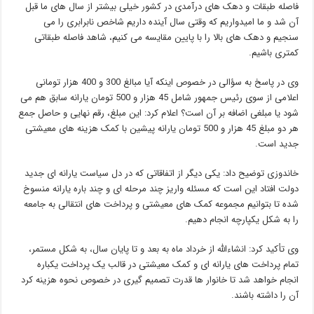
فاصله طبقات و دهک های درآمدی در کشور خیلی بیشتر از سال های ما قبل
آن شد و ما امیدواریم که وقتی سال آینده داریم شاخص نابرابری را می
سنجیم و دهک های بالا را با پایین مقایسه می کنیم، شاهد فاصله طبقاتی
کمتری باشیم.
وی در پاسخ به سؤالی در خصوص اینکه آیا مبالغ 300 و 400 هزار تومانی
اعلامی از سوی رئیس جمهور شامل 45 هزار و 500 تومان یارانه سابق هم می
شود یا مبلغی اضافه بر آن است؟ اعلام کرد: این مبلغ، رقم نهایی و حاصل جمع
هر دو مبلغ 45 هزار و 500 تومان یارانه پیشین با کمک هزینه های معیشتی
جدید است.
خاندوزی توضیح داد: یکی دیگر از اتفاقاتی که در دل سیاست یارانه ای جدید
دولت افتاد این است که مسئله واریز چند مرحله ای و چند باره یارانه منسوخ
شده تا بتوانیم مجموعه کمک های معیشتی و پرداخت های انتقالی به جامعه
را به شکل یکپارچه انجام دهیم.
وی تأکید کرد: انشاءالله از خرداد ماه به بعد و تا پایان سال، به شکل مستمر،
تمام پرداخت های یارانه ای و کمک معیشتی در قالب یک پرداخت یکباره
انجام خواهد شد تا خانوار ها قدرت تصمیم گیری در خصوص نحوه هزینه کرد
آن را داشته باشند.