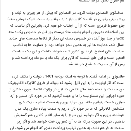
هم جبران بشود موافق نیستیم.
سخنگوی اقتصادی دولت افزود: در اقتصادی که بیش از هر چیزی به ثبات و
پیش بینی پذیری در اقتصاد کلان نیاز دارد ، رفتن به سمت شوک درمانی حتماً
جزو خطوط قرمزی است که از آن اجتناب خواهیم کرد. بنابراین اگر بناست که
این اصلاحات تدریجی انجام بشود، مثلا بیست روز قبل در خصوص یک دسته
کالاها و چند روز آینده در خصوص دسته ای دیگر از کالاها سیاست های جدید
اعمال شد، حمایت ها نیز به همین نحو خواهد بود. و حمایت ها به تناسب
سیاست های اصلاح یارانه ای کشور ادامه خواهد داشت و این یک سیاست
قطعی است و این طور نیست که الان برای یک ماه یا دو ماه پرداخت شد و
پس از آن حمایت ها قطع خواهد شد.
خاندوزی در ادامه گفت: با توجه به اینکه بودجه 1401 ، دولت را مکلف کرده
است که اگر اولویت را به این قایل بشود که بتواند از طریق کالابرگ الکترونیک
این حمایت را انجام دهد مثل اتفاقی که الان در وزارت اقتصاد چون بخشی از
حوزه اجرایی این مسئولیت را ما بر عهده گرفتیم که در حوزه نان سنتی و آرد
خبازی هست بتوانیم مانند این موارد برویم به سمت نظام حمایت های
مشخص کالابرگی که ما در حوزه نان داریم به سمت پیاده سازی یک مدل
هوشمند برویم و اگر بتوانیم این طرح را به سایر اقلام کالایی هم گسترش
بدهیم ، در این صورت یارانه ها به آن نحو پرداخت خواهد شد و اگر زیر
ساخت ها فراهم نشد، به همین ترتیب پرداخت نقدی که انجام می شود، آن