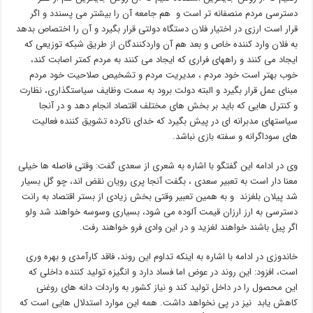
دسترسی مردم منصفانه تر است و هم جامعه آن را بیشتر می پسندد و اگر
قرار است ارزی در اختیار فلان دستگاه دولتی قرار بگیرد و آن را اختصاص بدهد
به فلان وارد کننده خاص و بعد هم آن واردکنندگان از طریق شبکه توزیعی که
ایجاد می کنند و راههای فراری که ایجاد می کنند به مردم کمتر اصابت کند،
خوب بهتر است خود مردم ، مدیریت مردم و تشخیص صلاحیت خود مردم
مبنای عمل قرار بگیرد و البته دولت برود به سمت وظایف سیاستگذاری، نظارت
و کنترل هایی که باید بر بخش های مختلف اقتصاد انجام دهد و در آنجا
سیاستهای مدبرانه ای در پیش بگیرد که خدای ناکرده تشویق کننده فعالیت
های سوداگرانه و سفته بازی نباشد.
وی در ادامه این گفتگو با اشاره به شعری از سعدی گفت: وقتی فاصله ها خیلی
معنا دار است به تعبیر سعدی ، بگفت آنجا پری رویان نقض اند، چو گل بسیار
شد پیلان بلغزند و به همین تعبیر وقتی بخش زیادی از بستر اقتصاد به رانت
دسترسی به ارز ارزان قیمت آلوده می شود، بسیاری وسوسه خواهند شد ولو
اگر پیل باشند خواهند لغزید و در این وادی فرو خواهند رفت.
خاندوزی در ادامه با اشاره به اینکه تداوم این روند، فاقد کارآمدی و بهره وری
است، افزود: این روند در عوض اما فساد دارد و انگیزه تولید کننده داخلی که
این محصول را در داخل تولید کند و نیاز کشور به واردات دانه های روغنی
کاهش یابد نیز در پی نخواهد داشت. همه این موارد استدلال هایی است که