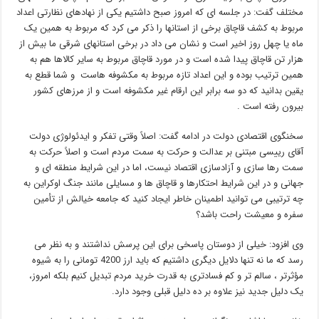
مختلف گفت: در جلسه ای که امروز صبح داشتیم یکی از نهادهای نظارتی اعداد
مربوط به کشف قاچاق برخی از استانها را ذکر می کرد که مربوط به همین یک
ماه یا چهل روز اخیر است و نشان می داد در برخی استانهای شرقی ما بیش از
هزار تن قاچاق پیدا شده است و در مورد قاچاق مربوط به سایر کالاها هم به
همین ترتیب بوده و این اعداد تازه مربوط به مکشوفه هاست و شما قطع به
یقین بدانید که دو سه برابر این ارقام غیر مکشوفه است و از مرزهای کشور
بیرون رفته است .
سخنگوی اقتصادی دولت در ادامه گفت: اصلاً وقتی تفکر و ایدئولوژی دولت
آقای رییسی مبتنی بر عدالت و حرکت به سمت مردم است و اصلاً حرکت به
سمت رها سازی و آزادسازی اقتصاد نیست، اما در این شرایط منطقه ای و
جهانی و در این شرایط احتکارها و قاچاق ها و مسایلی مانند جنگ اوکراین به
چه ترتیبی می توانید اطمینان خاطر ایجاد کنید که جامعه خیالش از تأمین
سفره و معیشت راحت باشد؟
وی افزود: خیلی از دوستان پاسخی برای این پرسش نداشتند و به نظر می
رسد که ما نه تنها دلایل دیگری داشتیم که باید ارز 4200 تومانی را به شیوه
مؤثرتر ، سالم تر و کم فسادتری به قدرت خرید مردم تبدیل کنیم بلکه امروز،
یک دلیل جدید نیز علاوه بر ده دلیل قبلی وجود دارد.