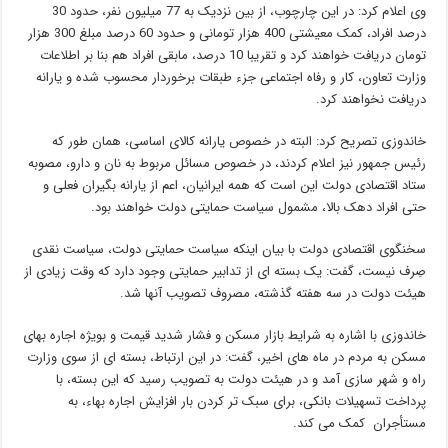
وی اعلام کرد: در این چارچوب، از بین نزدیک به 77 میلیون نفر، حدود 30
درصد افراد، کمک معیشتی 400 هزار تومانی و حدود 60 درصد مبلغ 300 هزار
تومان دریافت خواهند کرد و تقریبا 10 درصد، مابقی افراد هم بنا بر اطلاعات
وزارت تعاون، کار و رفاه اجتماعی جزء طبقات برخوردار محسوب شده و یارانه
دریافت نخواهند کرد.
خاندوزی تصریح کرد: البته در خصوص یارانه کالای اساسی، همان طور که
رئیس جمهور نیز اعلام کردند، در خصوص مسائل مربوط به نان و دارو، مصوبه
ستاد اقتصادی دولت این است که همه ایرانیان، اعم از یارانه بگیران فعلی و
حتی افراد دهک بالا، مشمول سیاست حمایتی دولت خواهند بود.
سخنگوی اقتصادی دولت با بیان اینکه سیاست حمایتی دولت، سیاست نقدی
صِرف نیست، گفت: یک بسته ای از تدابیر حمایتی وجود دارد که وقت زیادی از
هیئت دولت در سه هفته گذشته، مصروف تصویب آنها شد.
خاندوزی با اشاره به شرایط بازار مسکن و فشار شدید قیمت و بویژه اجاره بهای
مسکن به مردم در ماه های اخیر، گفت: در این ارتباط، بسته ای از سوی وزارت
راه و شهر سازی آمد و در هیئت دولت به تصویب رسید که این بسته، با
پرداخت تسهیلات بانکی، برای سبک تر کردن بار افزایش اجاره بهاء، به
مستأجران کمک می کند.