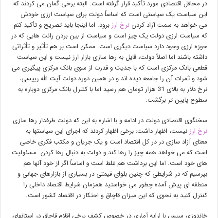
در محافل اقتصادی مورد تأکید قرار گرفته است. البته برخی گمان می کردند که
این سیاست یک سیاستی است که اساساً دولت برای سیاست ارزی خودش
می خواهد به سمت آزاد کردن
نرخ ارز
برود. اما اینجا باید تصریح و تأکید کنم
که سیاست ارزی دولت یک چیز است و سیاست از بین بردن رانت هایی که در
حوزه ارزی وجود دارد سیاست دیگری است. ممکن است بر هم تأثیر و تأثراتی
داشته باشند اما اصلاً دولت، قایل به رها سازی بازار ارز نیست و این سیاست
قطعی بانک مرکزی است که با جدیت و قدرت از سوی بانک مرکزی پیگیری می
شود و ثمرات آن را جامعه دیده اند و در همین دوره دولت آیت الله رییسی،
نرخ دلار به بالای 31 هزار تومان هم رسید اما با کنترل بانک مرکزی دوباره به
سطوح پایین تر برگشت.
سخنگوی اقتصادی دولت در ادامه و با اشاره به این که دولت طرفدار رها سازی
نرخ ارز
نیست، اظهار داشت: برخی اظهار کردند که اجرای این سیاستها به
معنای آزاد سازی در در کل اقتصاد است و یک جریان و مکتب فکری خاصی
است که می خواهد همه چیز را رها کند و دولت به دنبال رها کردن مسئولیت
های خود است. اما این برداشت هم غلط است و اساساً اگر از خود آنها هم
بپرسیم که در شرایطی که چنین بلوای قیمتی در بسیاری از بازارهای جهانی و
منطقه ای پیش آمده چطور می خواستید همزمان شرایط اقتصاد داخلی را
کنترل کنید به نحوی که این میزان قاچاق و احتکار در اقتصاد کشور است.
خاندوزی سپس با ارایه آماری در خصوص کشف برخی اقلام قاچاق در استانهای