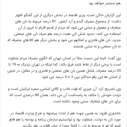
هم مستمر خواهد بود.
این گزارش حاکی است، وزیر اقتصاد در بخش دیگری از این گفتگو اظهار
داشت: از مجموع مصرف گندم و آرد کشور، 81 درصد مربوط به نان های
متعارف و معمول و سنتی می شود که مردم از قدیم الایام تا امروز از آن
استفاده می کنند؛ حدود شش الی هفت درصد هم صرف نان های صنعتی
جدید، نان های فانتزی و امثالهم می شود و بخش دیگر هم کالاهای متفرقه که
نه نان صنعتی و نه سنتی هستند.
وی گفت: البته این نسبت مثلاً در استان تهران که الگوی مصرف مردم متفاوت
است با برخی دیگر از نقاط شاید فرق بکند، کما اینکه در تهران نزدیک به 19 تا
20 درصد مصرف، شامل همین نان های صنعتی و فانتزی و در مقابل، در خیلی
از استان ها این رقم حداکثر بین 3 تا 4 درصد می شود.
وی تصریح کرد: آن چیزی که قوت غالب و کالای اساسی سفره ایرانیان است و
دولت خودش را مکلف به پاسداشت آن می داند، همان 80 درصدی است که
برای نان های متعارف سنتی وجود داشته است.
خاندوزی افزود: به همین جهت هم از ابتدا، پیشنهاد و طرح وزارت اقتصاد در
مورد نان به دولت، متفاوت بود و توانستیم سازمان برنامه و بودجه را هم قانع
کنیم که طرح مربوط به نان را کاملاً مجزا از سایر اقلام در نظر بگیرند.