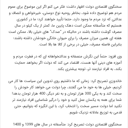
سخنگوی اقتصادی دولت اظهار داشت: فکر می کنم اگر این موضوع برای عموم
مردم هم توضیح داده شود، بخاطر روحیه نوع دوستی، خیرخواهی و انصاف و
عدالتی که نزد مردم ما وجود دارد، حتما تأیید خواهند کرد؛ ما در کشوری
هستیم که متأسفانه ممکن است دهک پایین ما، کمتر از یک کیلو در سال
مصرف گوشت داشته باشند در حالیکه در “صدک” های خیلی بالا، ممکن است
هفته ای همین میزان مصرف را برای حیوان خانگی خودشان داشته باشند؛
بنابراین فاصله مصرف، خیلی در برخی از کالا ها بالا است.
وی افزود: حتماً این نگرش منصفانه و عدالتخواهانه ای که در فطرت مردم و
آموزه های دینی آنها هست، اقتضاء می کند که دولت اگر بخواهد حمایت
بکند، به افراد نیازمند تر، توجه بیشتری بکند.
خاندوزی تصریح کرد: زمانی که ما داشتیم روی تدوین این سیاست ها کار می
کردیم، خیلی ها به خود ما می گفتند، چرا دولت می خواهد کار خودش را
سخت کند و به یکی 300 هزار تومان و به نفر دیگر، 400 هزار تومان بدهد!
شما برای همه به یکسان عمل کنید و خود را درگیر شناسایی افراد نیازمند تر
نکنید اما دولت مسیر سخت را انتخاب کرد، با این انگیزه که بتوانیم، حتی
قدمی به توزیع عادلانه نزدیک شویم.
سخنگوی اقتصادی دولت تصریح کرد: متأسفانه در سال های 1399 و 1400