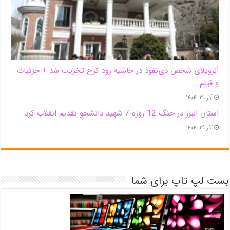
اَبَر‌ویلای شخص ذی‌نفوذ در حاشیه‌ رود کرج تخریب شد + جزئیات
و فیلم
آذر ۲۹, ۱۴۰۴
استان البرز در جنگ 12 روزه 7 شهید دانشجو تقدیم انقلاب کرد
آذر ۲۹, ۱۴۰۴
بست لپ تاپ برای شما