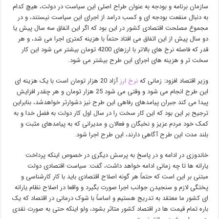
سازمان برنامه و بودجه به عنوان طراح اصلی این سیاست در دولت، هیچ کدام
به دنبال منفعت بودجه ای و کسب درامد از اجرای این سیاست نیستند، و در
مجموع مصلحت اقتصادی کشور در این بود که اگر این اتفاق سه سال پیش یا
دو سال پیش از این اتفاق می افتاد حتماً با هزینه کمتری اجرا می شد، و هر
قدر که فاصله نرخ های بالاتر با ارزهای 4200 تومان بیشتر می شود این کار
سخت تر و هزینه های اجرای این طرح بیشتر می شود.
وزیر اقتصاد افزود: زمانی که
نرخ ارز
آزاد 20 هزار تومان است با یک هزینه ای
این طرح انجام می شود و وقتی می شود 25 هزار تومان و هر چقدر افزایش
پیدا می کند جبران پیامدهای رفاهی این طرح نیز دشوارتر خواهدشد، بنابراین
ترجیح بر این بود که این کار سخت را در سال اول کار دولت به فضل خدا و به
کمک خود مردم عزیز و نخبگان و فعالان و مدیرانی که به پیامدهای مثبت و
بلند مدت این طرح آگاهی دارند، این طرح اجرا شود.
خاندوزی در ادامه و در پاسخ به پرسش دیگری در خصوص اینکه پرداخت
یارانه ها تا چه زمانی ادامه خواهد داشت، گفت: سیاست اقتصادی دولت
مبتنی بر این است که حتماً هر گونه اصلاح اقتصادی باید با کار کارشناسی و
پختگی لازم و سنجیدن جوانب اجرا صورت بگیرد و واقعا در اصلاح نظام یارانه
ای کشور ما معتقد به تدریج هستیم و اساساً با شوک درمانی در اقتصاد که یک
باره تمام قیمت ها در اقتصاد کشور متاثر بشود، ولو اینکه حتی به صورت نقدی