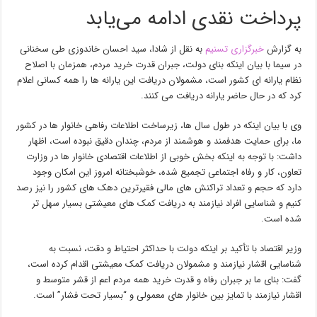
پرداخت نقدی ادامه می‌یابد
به گزارش
خبرگزاری تسنیم
به نقل از شادا، سید احسان خاندوزی طی سخنانی
در سیما با بیان اینکه بنای دولت، جبران قدرت خرید مردم، همزمان با اصلاح
نظام یارانه ای کشور است، مشمولان دریافت این یارانه ها را همه کسانی اعلام
کرد که در حال حاضر یارانه دریافت می کنند.
وی با بیان اینکه در طول سال ها، زیرساخت اطلاعات رفاهی خانوار ها در کشور
ما، برای حمایت هدفمند و هوشمند از مردم، چندان دقیق نبوده است، اظهار
داشت: با توجه به اینکه بخش خوبی از اطلاعات اقتصادی خانوار ها در وزارت
تعاون، کار و رفاه اجتماعی تجمیع شده، خوشبختانه امروز این امکان وجود
دارد که حجم و تعداد تراکنش های مالی فقیرترین دهک های کشور را نیز رصد
کنیم و شناسایی افراد نیازمند به دریافت کمک های معیشتی بسیار سهل تر
شده است.
وزیر اقتصاد با تأکید بر اینکه دولت با حداکثر احتیاط و دقت، نسبت به
شناسایی اقشار نیازمند و مشمولان دریافت کمک معیشتی اقدام کرده است،
گفت: بنای ما بر جبران رفاه و قدرت خرید همه مردم اعم از قشر متوسط و
اقشار نیازمند با تمایز بین خانوار های معمولی و “بسیار تحت فشار” است.