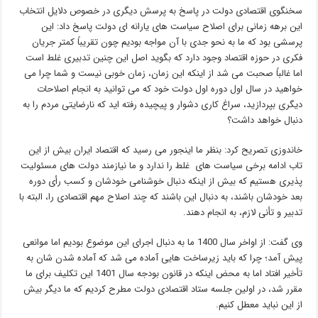
سخنگوی اقتصادی دولت در پاسخ به پرسش دیگری در خصوص دلایل انتخاب
این برهه زمانی برای اصلاح سیاست های یارانه ای دولت پاسخ داد: این
پرسشی بود که ما به نحو جدی با آن مواجه بودیم چون تقریبا‌ً کمتر جریان
فکری در حوزه اقتصاد وجود دارد که بگوید اصل این چنین تدبیری غلط است
اما غالباً صحبت می شد از اینکه این زمان، زمان خوبی نیست و شما چرا می
خواهید در سال اول دوره اول دولت خود که می توانید به انجام اصلاحات
دیگری بپردازید، سراغ کاری دشوار و پیچیده رفته اید که نارضایتی مردم را به
دنبال خواهد داشت؟
خاندوزی تصریح کرد: بنظر ما اینجور می رسید که اقتصاد ایران بیش از این
تاب ادامه برخی سیاست های غلط را ندارد و ما نیازمند دولت های مسئولیت
پذیری هستیم که بیش از اینکه دنبال خوشنامی خودشان و کسب رأی دوره
بعد خودشان باشند، به دنبال این باشند که چند اصلاح مهم اقتصادی را، البته با
تدبیر و تأنی لازم، به انجام دهند.
وی گفت: از اواخر سال 1400 ما به دنبال اجرای این موضوع بودیم اما موانعی
پیش آمد؛ چرا که باید زیرساخت هایی آماده می شد که آماده شدن شان به
تأخیر افتاد اما به محض اینکه در قانون بودجه سال 1401 این تکلیف برای ما
مقرر شد، در اولین جلسه ستاد اقتصادی دولت مطرح کردیم که ما دیگر بیش
از این نباید معطل کنیم.