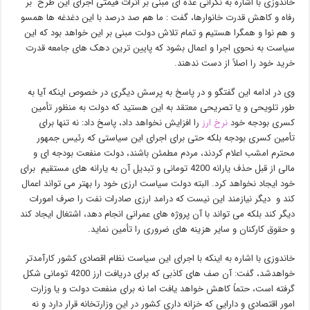
خاندوزی با اشاره به نگرانی عده ای مبنی بر اثرات قیمتی اجرای این طرح بر
رفاه و کاهش قدرت خانوارها، گفت : ما هم صد درصد با این دغدغه ها همسو
و هم نوا و همگرا هستیم و تمام تلاش دولت مبنی بر این خواهد بود که این
سیاست به نحوی اجرا و اعمال بشود که پایین ترین دهک های جامعه قدرت
خرید خود را اصلاً از دست ندهند.
وی در ادامه این گفتگو و در پاسخ به پرسش دیگری در خصوص اینکه آیا به
طور تلویحی و یا تصریحی معتقد به این هستید که دولت به منظور تأمین
کسری بودجه خود
نرخ ارز
را افزایش نخواهد داد، پاسخ داد: نه تنها برای
تأمین کسری بودجه بلکه حتی برای اجرای این سیاستی که رئیس جمهور
محترم امشب اعلام کردند، مردم مطمئن باشند، دولت منفعت بودجه ای و
مالی از قبل حذف یارانه 4200 تومانی و تبدیل آن به یارانه های مستقیم برای
خود ایجاد نخواهد کرد. البته دولت سیاست ارزی خود را بهتر می تواند اعمال
کند و دیگر نیازمند این نیست که درامد ارزی صادرات نفت را صرف امورات
دیگر کند بلکه می تواند با آن پروژه های عمرانی انجام دهد، اشتغال ایجاد کند
و حقوق کارکنان و سایر هزینه های ضروری را تأمین نماید.
خاندوزی با اشاره به اینکه با اجرای این سیاست نظام اقصادی کشور کارآمدتر
خواهدشد، گفت: آن صف های کاذبی که برای دریافت ارز 4200 تومانی شکل
گرفته است، حتماً کاهش خواهد یافت اما نه برای منفعت دولت و یا وزارت
امور اقتصادی و دارایی که خزانه داری کشور در این وزارتخانه قرار دارد و نه