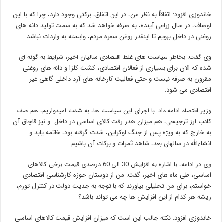
خاندوزی افزود: اتفاقاً به نظر من، در این اتفاق، برکتی وجود دارد، چرا که با این
اوصاف، در سال زراعی آینده، به صرفه خواهد شد که به سمت تولید دانه های
روغنی در داخل برویم تا اینقدر روغن سفره مردم، وابسته به واردات نباشد.
وی گفت: بخاطر سیاست های غلط اقتصادی سالیان اخیر، شرایط به گونه ای
شده که الان برای بسیاری از فعالان اقتصادی، کشت کلزا و دانه های روغنی
مقرون به صرفه نیست و حتی فعالیت کارخانه های آرد داخلی گاهی غیر
اقتصادی می شود.
وزیر اقتصاد ادامه داد: با اجرای این سیاست ها، به شدت امیدواریم، هم صف
کاذب ارز ترجیحی، هم میزان هدر رفت کالای اساسی در داخل و نیز قاچاق آن
به خارج که به ویژه پس از جنگ اوکراین، شدت گرفته بود، خاتمه یابد و
انشاءالله در سالهای بعد، شاهد ثمرات و برکات آن باشیم.
وی در ادامه، با اشاره به افزایش 30 الی 60 درصدی قیمت برخی کالاهای
اساسی، طی ماه های اخیر، گفت: من از دوستان حوزه کارشناسی اقتصادی
خواستم، برای من تحلیلی بیاورند که با توجه به جدیت دولت در کنترل تورم،
ریشه هر کدام از این افزایش ها چه می تواند باشد؟
خاندوزی افزود: نکته جالب این است که میزان افزایش قیمت کالاهای اساسی