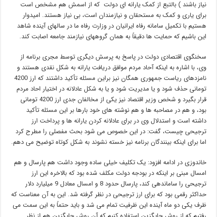
نیاز باشند ) بالتبع از کمک یارانه ای دولت که از اسمش هم مشخص است
برای یاری و کمک به مستحقان و نیازمندان است، بی نیاز هستند. امیدوار
هستیم با تکمیل سامانه رفاه ایرانیان در وزارت رفاه ما در سالهای آینده شاهد
این باشیم که حمایت ها دقیقاً به همان گروههای نیازمند جامعه اصابت کند.
سخنگوی اقتصادی دولت در پاسخ به پرسش دیگری توسط مجری برنامه از
وی، با اشاره به اینکه آحاد مردم موافق دریافت یارانه به شکل نقدی هستند و
نامزدهای ریاست جمهوری همگان نیز براین مسئله تأکید داشتند که ارز 4200
تومانی حذف شود و یا مدیریت شود و یا به شکل عادلانه در اختیار احاد مردم
قرار بگیرد و شخص وزیر اقتصاد نیز یکی از مخالفان جدی ارز 4200 تومانی
بود، و هم در مصاحبه ها و هم نوشته های خود بارها بر این مسئله تأکید
داشته است و استدلال وی در برای عادلانه کردن یارانه ها و پرداخت ارز
ترجیحی چیست، گفت: در این خصوص می شود بحث مفصلی را مطرح کرد
اما برای اینکه بینندگان برنامه نیز خسته نشوند به شکل کوتاه توضیح می دهم.
خاندوزی در ادامه افزود: یک تکلیف خیلی ساده وجود داشت هم پارسال و هم
امسال مبنی بر اینکه در بودجه دولت مکلف شده بود که بالاخره این ارز
ترجیحی را ساماندهی کند، پارسال حدود 8 و امسال معادل 9 میلیارد دلار
حداکثر رقمی بود که برای ارز ترجیحی در نظر گرفته شد. این به آن معناست که
ظرف یکی دو ماه آینده این ظرفیت تمام می شد و باید حتماً به این سمت می
رفتیم که از روش جایگزین استفاده کنیم که آن روش جایگزین هم از نظر