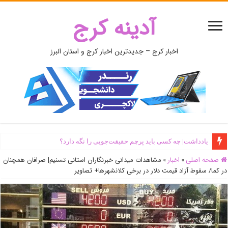
آدینه کرج
اخبار کرج – جدیدترین اخبار کرج و استان البرز
اَبَر‌ویلای شخص ذی‌نفوذ در حاشیه‌ رود کرج تخریب شد + جزئیات و فیلم
صفحه اصلی
»
اخبار
»
مشاهدات میدانی خبرنگاران استانی تسنیم| صرافان همچنان
در کما/ سقوط آزاد قیمت دلار در برخی کلانشهرها+ تصاویر