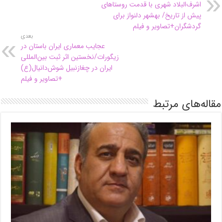
اشرف‌البلاد شهری با قدمت روستاهای
پیش از تاریخ/ بهشهر دلنواز برای
گردشگران+تصاویر و فیلم
بعدی
عجایب معماری ایران باستان در
زیگورات/نخستین اثر ثبت بین‌المللی
ایران در چغازنبیل شوش‌دانیال(ع)
+تصاویر و فیلم
مقاله‌های مرتبط