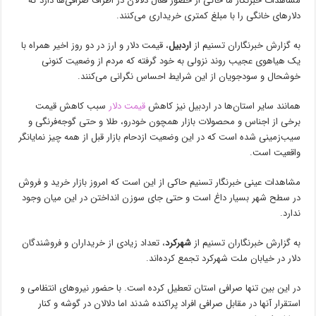
مشاهدات خبرنگار ما حاکی از حضور فعال دلالان در اطراف صرافی‌ها دارد که
دلارهای خانگی را با مبلغ کمتری خریداری می‌کنند.
به گزارش خبرنگاران تسنیم از
اردبیل
، قیمت دلار و ارز در دو روز اخیر همراه با
یک هیاهوی عجیب روند نزولی به خود گرفته که مردم از وضعیت کنونی
خوشحال و سودجویان از این شرایط احساس نگرانی می‌کنند.
همانند سایر استان‌ها در اردبیل نیز کاهش
قیمت دلار
سبب کاهش قیمت
برخی از اجناس و محصولات بازار همچون خودرو، طلا و حتی گوجه‌فرنگی و
سیب‌زمینی شده است که در این وضعیت ازدحام بازار قبل از همه چیز نمایانگر
واقعیت است.
مشاهدات عینی خبرنگار تسنیم حاکی از این است که امروز بازار خرید و فروش
در سطح شهر بسیار داغ است و حتی جای سوزن انداختن در این میان وجود
ندارد.
به گزارش خبرنگاران تسنیم از
شهرکرد
، تعداد زیادی از خریداران و فروشندگان
دلار در خیابان ملت شهرکرد تجمع کرده‌اند.
‌در این بین تنها صرافی استان تعطیل کرده است. ‌با حضور نیروهای انتظامی و
استقرار آنها در مقابل صرافی افراد پراکنده شدند اما دلالان در گوشه و کنار