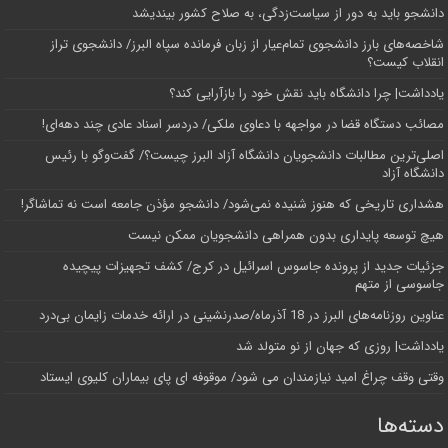
دانشجو باید به دور از سیاست‌زدگی، به صلاح کشور بیندیشد
شاخصه‌های بارز دانشجوی تمام‌عیار از زبان فرمانده سپاه البرز/ دانشجوی تراز
انقلاب کیست؟
یادداشت| چرا دانشگاه باید نقش خود را بازآرایی کند؟
مصائب دستگاه قضا در مواجهه با دعاوی ملکی/ دردسر اسناد عادی چند‌ دهه‌ای!
اصلی‌ترین مطالبات دانشجویان دانشگاه آزاد البرز چیست؟/ گفت‌وگو با رئیس
دانشگاه آز‌اد
هشداری تاریخی که هنوز شنیده نمی‌شود/ دانشجو مؤذن جامعه است نه تماشاگر!
هیچ توسعه پایداری بدون همراهی دانشجویان ممکن نیست
جزئیات جدید از پرونده جاسوس اسرائیل در کرج/‌ کشف تجهیزات پیچیده
جاسوسی از متهم
عناوین روزنامه‌های البرز در ‌18 آذرماه/صدرنشینی در ارائه خدمات زایمان بی‌درد
یادداشت| روزی که جهان از نو متولد شد
وقتی وقف چراغ امید نیازمندان می شود/ موقوفه ای پای بیماران کلیوی ایستاد
دسته‌ها