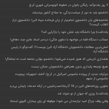
3 روز رفت‌وآمد رایگان بانوان در خطوط اتوبوسرانی شهری کرج
دانشجو باید به دور از سیاست‌زدگی، به صلاح کشور بیندیشد
شاخصه‌های بارز دانشجوی تمام‌عیار از زبان فرمانده سپاه البرز/ دانشجوی تراز
انقلاب کیست؟
یادداشت| چرا دانشگاه باید نقش خود را بازآرایی کند؟
مصائب دستگاه قضا در مواجهه با دعاوی ملکی/ دردسر اسناد عادی چند‌ دهه‌ای!
اصلی‌ترین مطالبات دانشجویان دانشگاه آزاد البرز چیست؟/ گفت‌وگو با رئیس
دانشگاه آز‌اد
هشداری تاریخی که هنوز شنیده نمی‌شود/ دانشجو مؤذن جامعه است نه تماشاگر!
هیچ توسعه پایداری بدون همراهی دانشجویان ممکن نیست
جزئیات جدید از پرونده جاسوس اسرائیل در کرج/‌ کشف تجهیزات پیچیده
جاسوسی از متهم
عناوین روزنامه‌های البرز در ‌18 آذرماه/صدرنشینی در ارائه خدمات زایمان بی‌درد
یادداشت| روزی که جهان از نو متولد شد
وقتی وقف چراغ امید نیازمندان می شود/ موقوفه ای پای بیماران کلیوی ایستاد