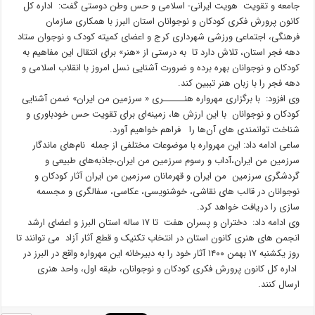
جامعه و تقویت هویت ایرانی- اسلامی و حس وطن دوستی گفت: اداره کل
کانون پرورش فکری کودکان و نوجوانان استان البرز با همکاری سازمان
فرهنگی، اجتماعی ورزشی شهرداری کرج و اعضای کمیته کودک و نوجوان ستاد
دهه فجر استان، تلاش دارد تا به درستی از «هنر» برای انتقال این مفاهیم به
کودکان و نوجوانان بهره برده و ضرورت آشنایی نسل امروز با انقلاب اسلامی و
دهه فجر را با زبان هنر تببین کند.
وی افزود: با برگزاری مهرواره هنــــــری « سرزمین من ایران» ضمن آشنایی
کودکان و نوجوانان با این ارزش ها، زمینه‌ای برای تقویت حس خودباوری و
شناخت توانمندی های آن‌ها را فراهم خواهیم آورد.
ساعی ادامه داد: این مهرواره با موضوعات مختلفی از جمله نام‌های ماندگار
سرزمین من ایران،آداب و رسوم سرزمین من ایران،جاذبه‌های طبیعی و
گردشگری سرزمین من ایران و قهرمانان سرزمین من ایران آثار کودکان و
نوجوانان در قالب های نقاشی، خوشنویسی، عکاسی، سفالگری و مجسمه
سازی را دریافت خواهد کرد.
وی ادامه داد: دختران و پسران هفت تا ۱۷ ساله استان البرز و اعضای ارشد
انجمن های هنری کانون استان در انتخاب تکنیک و قطع آثار آزاد می توانند تا
روز یکشنبه ۱۷ بهمن ۱۴۰۰ آثار خود را به دبیرخانه این مهرواره واقع در البرز در
اداره کل کانون پرورش فکری کودکان و نوجوانان، طبقه اول، واحد هنری
ارسال کنند.