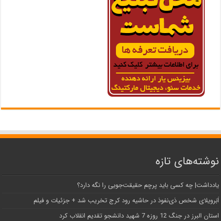
نوشته‌های تازه
یادداشت| ‌چه کسی باید پرچم حقیقت‌جویی را نگه دارد؟
اَبَر‌ویلای شخص ذی‌نفوذ در حاشیه‌ رود کرج تخریب شد + جزئیات و فیلم
استان البرز در جنگ 12 روزه 7 شهید دانشجو تقدیم انقلاب کرد