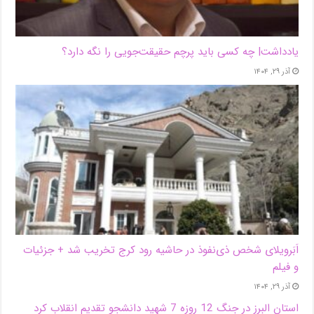
یادداشت| ‌چه کسی باید پرچم حقیقت‌جویی را نگه دارد؟
آذر ۲۹, ۱۴۰۴
اَبَر‌ویلای شخص ذی‌نفوذ در حاشیه‌ رود کرج تخریب شد + جزئیات
و فیلم
آذر ۲۹, ۱۴۰۴
استان البرز در جنگ 12 روزه 7 شهید دانشجو تقدیم انقلاب کرد