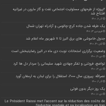
۲پروژه از طرحهای مسئولیت اجتماعی نفت و گاز مارون در غیزانیه
افتتاح شد
آذر ۸, ۱۴۰۰
یک طرفه شدن جاده کرج-چالوس و آزادراه تهران-شمال
فروردین ۱۳, ۱۴۰۱
جدول خاموشی های برق البرز تا ۱۱ شهریور ماه اعلام شد
آبان ۳۰, ۱۴۰۰
وضعیت برگزاری امتحانات نوبت دی ماه در البرز رضایتبخش است
دی ۲۱, ۱۴۰۰
تواضع، فروتنی و تفکر جهادی شهید سلیمانی را سردار دل ها کرد
دی ۱۶, ۱۴۰۰
نصرالله: پیروزی سال ۲۰۰۰، استقلال را برای لبنان به ارمغان آورد
آذر ۶, ۱۴۰۰
یک روز دیگر بدون فوتی
دی ۱۰, ۱۴۰۰
Le Président Raïssi met l’accent sur la réduction des coûts de
l’industrie spatiale et sa localisation en Iran