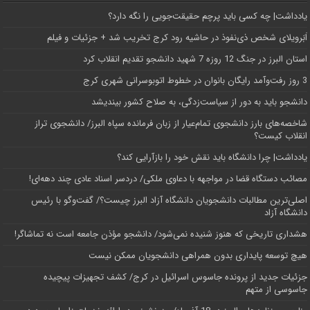
یادداشت| ‌چه کسی باید پرچم حقیقت‌جویی را نگه دارد؟
اَبَر‌ویلای شخص ذی‌نفوذ در حاشیه‌ رود کرج تخریب شد + جزئیات و فیلم
استان البرز در جنگ 12 روزه 7 شهید دانشجو تقدیم انقلاب کرد
3 روز رفت‌وآمد رایگان بانوان در خطوط اتوبوسرانی شهری کرج
دانشجو باید به دور از سیاست‌زدگی، به صلاح کشور بیندیشد
شاخصه‌های بارز دانشجوی تمام‌عیار از زبان فرمانده سپاه البرز/ دانشجوی تراز
انقلاب کیست؟
یادداشت| چرا دانشگاه باید نقش خود را بازآرایی کند؟
مصائب دستگاه قضا در مواجهه با دعاوی ملکی/ دردسر اسناد عادی چند‌ دهه‌ای!
اصلی‌ترین مطالبات دانشجویان دانشگاه آزاد البرز چیست؟/ گفت‌وگو با رئیس
دانشگاه آز‌اد
هشداری تاریخی که هنوز شنیده نمی‌شود/ دانشجو مؤذن جامعه است نه تماشاگر!
هیچ توسعه پایداری بدون همراهی دانشجویان ممکن نیست
جزئیات جدید از پرونده جاسوس اسرائیل در کرج/‌ کشف تجهیزات پیچیده
جاسوسی از متهم