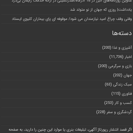
عناوین روزنامه‌های البرز در ‌18 آذرماه/صدرنشینی در ارائه خدمات زایمان بی‌درد
یادداشت| روزی که جهان از نو متولد شد
وقتی وقف چراغ امید نیازمندان می شود/ موقوفه ای پای بیماران کلیوی ایستاد
دسته‌ها
آشپزی و غذا
(200)
اخبار
(11,736)
بازی و سرگرمی
(200)
جهان
(202)
سبک زندگی
(63)
فناوری
(115)
کسب و کار
(253)
گردشگری و سفر
(228)
اگر قصد انتشار رپورتاژ آگهی، تبلیغات بنری یا موارد این چنین را دارید، به صفحه