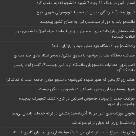
استان البرز در جنگ 12 روزه 7 شهید دانشجو تقدیم انقلاب کرد
3 روز رفت‌وآمد رایگان بانوان در خطوط اتوبوسرانی شهری کرج
دانشجو باید به دور از سیاست‌زدگی، به صلاح کشور بیندیشد
شاخصه‌های بارز دانشجوی تمام‌عیار از زبان فرمانده سپاه البرز/ دانشجوی تراز
انقلاب کیست؟
یادداشت| چرا دانشگاه باید نقش خود را بازآرایی کند؟
مصائب دستگاه قضا در مواجهه با دعاوی ملکی/ دردسر اسناد عادی چند‌ دهه‌ای!
اصلی‌ترین مطالبات دانشجویان دانشگاه آزاد البرز چیست؟/ گفت‌وگو با رئیس
دانشگاه آز‌اد
هشداری تاریخی که هنوز شنیده نمی‌شود/ دانشجو مؤذن جامعه است نه تماشاگر!
هیچ توسعه پایداری بدون همراهی دانشجویان ممکن نیست
جزئیات جدید از پرونده جاسوس اسرائیل در کرج/‌ کشف تجهیزات پیچیده
جاسوسی از متهم
عناوین روزنامه‌های البرز در ‌18 آذرماه/صدرنشینی در ارائه خدمات زایمان بی‌درد
یادداشت| روزی که جهان از نو متولد شد
وقتی وقف چراغ امید نیازمندان می شود/ موقوفه ای پای بیماران کلیوی ایستاد