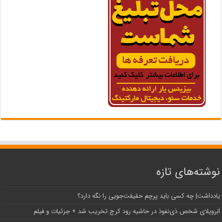
نوشته‌های تازه
یادداشت| ‌چه کسی باید پرچم حقیقت‌جویی را نگه دارد؟
اَبَر‌ویلای شخص ذی‌نفوذ در حاشیه‌ رود کرج تخریب شد + جزئیات و فیلم