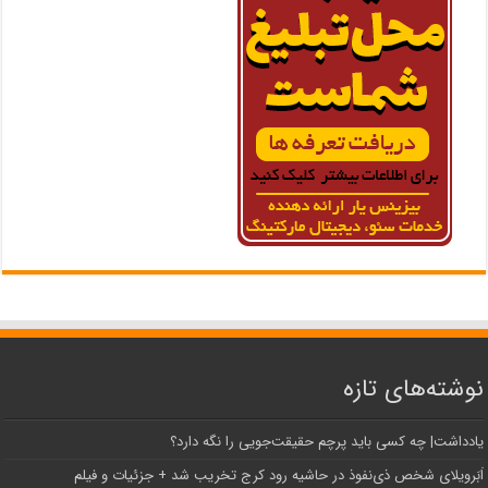
نوشته‌های تازه
یادداشت| ‌چه کسی باید پرچم حقیقت‌جویی را نگه دارد؟
اَبَر‌ویلای شخص ذی‌نفوذ در حاشیه‌ رود کرج تخریب شد + جزئیات و فیلم