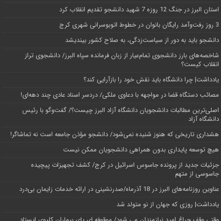
استان البرز در جنگ 12 روزه 7 شهید دانشجو تقدیم انقلاب کرد
3 روز رفت‌وآمد رایگان بانوان در خطوط اتوبوسرانی شهری کرج
دانشجو باید به دور از سیاست‌زدگی، به صلاح کشور بیندیشد
شاخصه‌های بارز دانشجوی تمام‌عیار از زبان فرمانده سپاه البرز/ دانشجوی تراز
انقلاب کیست؟
یادداشت| چرا دانشگاه باید نقش خود را بازآرایی کند؟
مصائب دستگاه قضا در مواجهه با دعاوی ملکی/ دردسر اسناد عادی چند‌ دهه‌ای!
اصلی‌ترین مطالبات دانشجویان دانشگاه آزاد البرز چیست؟/ گفت‌وگو با رئیس
دانشگاه آز‌اد
هشداری تاریخی که هنوز شنیده نمی‌شود/ دانشجو مؤذن جامعه است نه تماشاگر!
هیچ توسعه پایداری بدون همراهی دانشجویان ممکن نیست
جزئیات جدید از پرونده جاسوس اسرائیل در کرج/‌ کشف تجهیزات پیچیده
جاسوسی از متهم
عناوین روزنامه‌های البرز در ‌18 آذرماه/صدرنشینی در ارائه خدمات زایمان بی‌درد
یادداشت| روزی که جهان از نو متولد شد
وقتی وقف چراغ امید نیازمندان می شود/ موقوفه ای پای بیماران کلیوی ایستاد