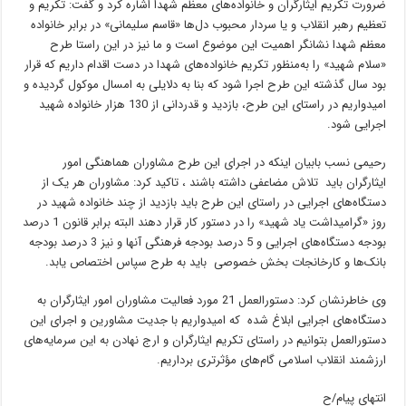
ضرورت تکریم ایثارگران و خانواده‌های معظم شهدا اشاره کرد و گفت: تکریم و
تعظیم رهبر انقلاب و یا سردار محبوب دل‌ها «قاسم سلیمانی» در برابر خانواده
معظم شهدا نشانگر اهمیت این موضوع است و ما نیز در این راستا طرح
«سلام شهید» را به‌منظور تکریم خانواده‌های شهدا در دست اقدام داریم که قرار
بود سال گذشته این طرح اجرا شود که بنا به دلایلی به امسال موکول گردیده و
امیدواریم در راستای این طرح، بازدید و قدردانی از 130 هزار خانواده شهید
اجرایی شود.
رحیمی نسب بابیان اینکه در اجرای این طرح مشاوران هماهنگی امور
ایثارگران باید تلاش مضاعفی داشته باشند ، تاکید کرد: مشاوران هر یک از
دستگاه‌های اجرایی در راستای این طرح باید بازدید از چند خانواده شهید در
روز «گرامیداشت یاد شهید» را در دستور کار قرار دهند البته برابر قانون 1 درصد
بودجه دستگاه‌های اجرایی و 5 درصد بودجه فرهنگی آنها و نیز 3 درصد بودجه
بانک‌ها و کارخانجات بخش خصوصی باید به طرح سپاس اختصاص یابد.
وی خاطرنشان کرد: دستورالعمل 21 مورد فعالیت مشاوران امور ایثارگران به
دستگاه‌های اجرایی ابلاغ‌ شده که امیدواریم با جدیت مشاورین و اجرای این
دستورالعمل بتوانیم در راستای تکریم ایثارگران و ارج نهادن به این سرمایه‌های
ارزشمند انقلاب اسلامی گام‌های مؤثرتری برداریم.
انتهای پیام/ح