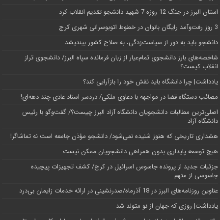
استان البرز در جنگ 12 روزه 7 شهید دانشجو تقدیم انقلاب کرد
3 روز رفت‌وآمد رایگان بانوان در خطوط اتوبوسرانی شهری کرج
دانشجو باید به دور از سیاست‌زدگی، به صلاح کشور بیندیشد
شاخصه‌های بارز دانشجوی تمام‌عیار از زبان فرمانده سپاه البرز/ دانشجوی تراز
انقلاب کیست؟
یادداشت| چرا دانشگاه باید نقش خود را بازآرایی کند؟
مصائب دستگاه قضا در مواجهه با دعاوی ملکی/ دردسر اسناد عادی چند‌ دهه‌ای!
اصلی‌ترین مطالبات دانشجویان دانشگاه آزاد البرز چیست؟/ گفت‌وگو با رئیس
دانشگاه آز‌اد
هشداری تاریخی که هنوز شنیده نمی‌شود/ دانشجو مؤذن جامعه است نه تماشاگر!
هیچ توسعه پایداری بدون همراهی دانشجویان ممکن نیست
جزئیات جدید از پرونده جاسوس اسرائیل در کرج/‌ کشف تجهیزات پیچیده
جاسوسی از متهم
عناوین روزنامه‌های البرز در ‌18 آذرماه/صدرنشینی در ارائه خدمات زایمان بی‌درد
یادداشت| روزی که جهان از نو متولد شد