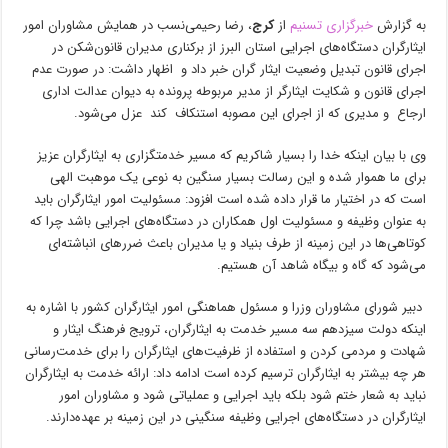
به گزارش
خبرگزاری تسنیم
از
کرج
،
رضا رحیمی‌نسب در همایش مشاوران امور
ایثارگران دستگاه‌های اجرایی استان البرز از برکناری مدیران قانون‌شکن در
اجرای قانون تبدیل وضعیت ایثار گران خبر داد و اظهار داشت: در صورت عدم
اجرای قانون و شکایت ایثارگر از مدیر مربوطه پرونده به دیوان عدالت اداری
ارجاع و مدیری که از اجرای این مصوبه استنکاف کند عزل می‌شود.
وی با بیان اینکه خدا را بسیار شاکریم که مسیر خدمتگزاری به ایثارگران عزیز
برای ما هموار شده و این رسالت بسیار سنگین به نوعی یک موهبت الهی
است که در اختیار ما قرار داده شده است افزود: مسئولیت امور ایثارگران باید
به عنوان وظیفه و مسئولیت اول همکاران در دستگاه‌های اجرایی باشد چرا که
کوتاهی‌ها در این زمینه از طرف بنیاد و یا مدیران باعث ضررهای انباشته‌ای
می‌شود که گاه و بیگاه شاهد آن هستیم.
دبیر شورای مشاوران وزرا و مسئول هماهنگی امور ایثارگران کشور با اشاره به
اینکه دولت سیزدهم سه مسیر خدمت به ایثارگران، ترویج فرهنگ ایثار و
شهادت و مردمی کردن و استفاده از ظرفیت‌های ایثارگران را برای خدمت‌رسانی
هر چه بیشتر به ایثارگران ترسیم کرده است ادامه داد: ارائه خدمت به ایثارگران
نباید به شعار ختم شود بلکه باید اجرایی و عملیاتی شود و مشاوران امور
ایثارگران در دستگاه‌های اجرایی وظیفه سنگینی در این زمینه بر عهده‌دارند.