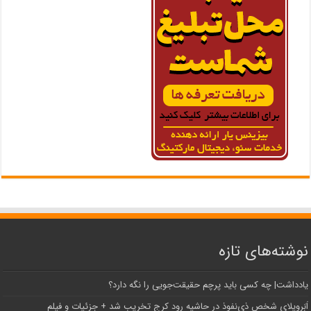
نوشته‌های تازه
یادداشت| ‌چه کسی باید پرچم حقیقت‌جویی را نگه دارد؟
اَبَر‌ویلای شخص ذی‌نفوذ در حاشیه‌ رود کرج تخریب شد + جزئیات و فیلم