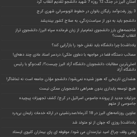
استان البرز در جنگ 12 روزه 7 شهید دانشجو تقدیم انقلاب کرد
3 روز رفت‌وآمد رایگان بانوان در خطوط اتوبوسرانی شهری کرج
دانشجو باید به دور از سیاست‌زدگی، به صلاح کشور بیندیشد
شاخصه‌های بارز دانشجوی تمام‌عیار از زبان فرمانده سپاه البرز/ دانشجوی تراز
انقلاب کیست؟
یادداشت| چرا دانشگاه باید نقش خود را بازآرایی کند؟
مصائب دستگاه قضا در مواجهه با دعاوی ملکی/ دردسر اسناد عادی چند‌ دهه‌ای!
اصلی‌ترین مطالبات دانشجویان دانشگاه آزاد البرز چیست؟/ گفت‌وگو با رئیس
دانشگاه آز‌اد
هشداری تاریخی که هنوز شنیده نمی‌شود/ دانشجو مؤذن جامعه است نه تماشاگر!
هیچ توسعه پایداری بدون همراهی دانشجویان ممکن نیست
جزئیات جدید از پرونده جاسوس اسرائیل در کرج/‌ کشف تجهیزات پیچیده
جاسوسی از متهم
عناوین روزنامه‌های البرز در ‌18 آذرماه/صدرنشینی در ارائه خدمات زایمان بی‌درد
یادداشت| روزی که جهان از نو متولد شد
وقتی وقف چراغ امید نیازمندان می شود/ موقوفه ای پای بیماران کلیوی ایستاد