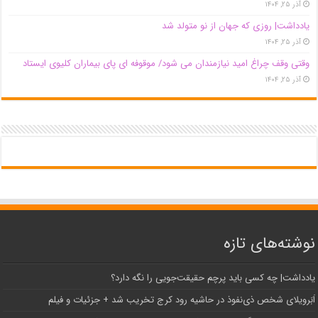
آذر ۲۵, ۱۴۰۴
یادداشت| روزی که جهان از نو متولد شد
آذر ۲۵, ۱۴۰۴
وقتی وقف چراغ امید نیازمندان می شود/ موقوفه ای پای بیماران کلیوی ایستاد
آذر ۲۵, ۱۴۰۴
نوشته‌های تازه
یادداشت| ‌چه کسی باید پرچم حقیقت‌جویی را نگه دارد؟
اَبَر‌ویلای شخص ذی‌نفوذ در حاشیه‌ رود کرج تخریب شد + جزئیات و فیلم