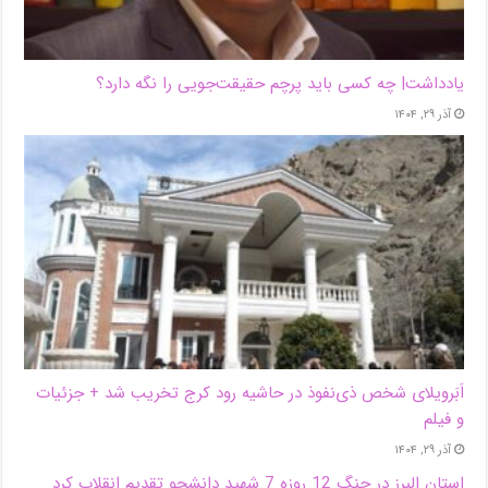
یادداشت| ‌چه کسی باید پرچم حقیقت‌جویی را نگه دارد؟
آذر ۲۹, ۱۴۰۴
اَبَر‌ویلای شخص ذی‌نفوذ در حاشیه‌ رود کرج تخریب شد + جزئیات
و فیلم
آذر ۲۹, ۱۴۰۴
استان البرز در جنگ 12 روزه 7 شهید دانشجو تقدیم انقلاب کرد