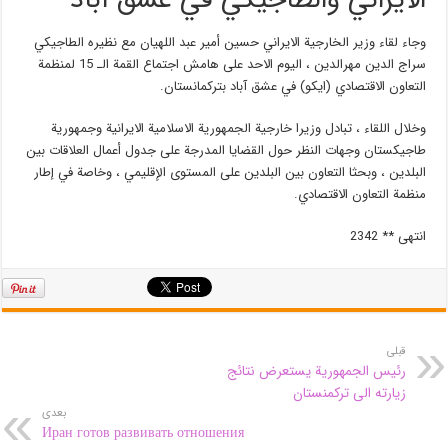
الايراني والطاجيكي في عشق آباد
وجاء لقاء وزير الخارجية الايراني حسين أمير عبد اللهيان مع نظيره الطاجيكي
سراج الدين مهرالدين ، اليوم الاحد على هامش اجتماع القمة الـ 15 لمنظمة
التعاون الاقتصادي (ايكو) في عشق آباد بتركمانستان.
وخلال اللقاء ، تبادل وزيرا خارجية الجمهورية الاسلامية الايرانية وجمهورية
طاجيكستان وجهات النظر حول القضايا المدرجة على جدول أعمال العلاقات بين
البلدين ، وبحثا التعاون بين البلدين على المستوى الإقليمي ، وخاصة في إطار
منظمة التعاون الاقتصادي.
انتهى ** 2342
قبلی
رئيس الجمهورية يستعرض نتائج
زيارته الى تركمنستان
بعدی
Иран готов развивать отношения