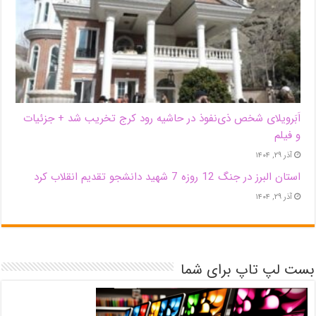
اَبَر‌ویلای شخص ذی‌نفوذ در حاشیه‌ رود کرج تخریب شد + جزئیات
و فیلم
آذر ۲۹, ۱۴۰۴
استان البرز در جنگ 12 روزه 7 شهید دانشجو تقدیم انقلاب کرد
آذر ۲۹, ۱۴۰۴
بست لپ تاپ برای شما