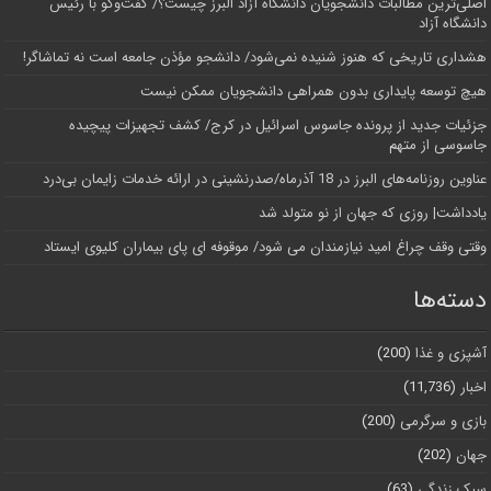
اصلی‌ترین مطالبات دانشجویان دانشگاه آزاد البرز چیست؟/ گفت‌وگو با رئیس
دانشگاه آز‌اد
هشداری تاریخی که هنوز شنیده نمی‌شود/ دانشجو مؤذن جامعه است نه تماشاگر!
هیچ توسعه پایداری بدون همراهی دانشجویان ممکن نیست
جزئیات جدید از پرونده جاسوس اسرائیل در کرج/‌ کشف تجهیزات پیچیده
جاسوسی از متهم
عناوین روزنامه‌های البرز در ‌18 آذرماه/صدرنشینی در ارائه خدمات زایمان بی‌درد
یادداشت| روزی که جهان از نو متولد شد
وقتی وقف چراغ امید نیازمندان می شود/ موقوفه ای پای بیماران کلیوی ایستاد
دسته‌ها
آشپزی و غذا
(200)
اخبار
(11,736)
بازی و سرگرمی
(200)
جهان
(202)
سبک زندگی
(63)